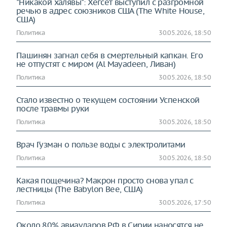
"Никакой халявы": Хегсет выступил с разгромной
речью в адрес союзников США (The White House,
США)
Политика
30.05.2026, 18:50
Пашинян загнал себя в смертельный капкан. Его
не отпустят с миром (Al Mayadeen, Ливан)
Политика
30.05.2026, 18:50
Стало известно о текущем состоянии Успенской
после травмы руки
Политика
30.05.2026, 18:50
Врач Гузман о пользе воды с электролитами
Политика
30.05.2026, 18:50
Какая пощечина? Макрон просто снова упал с
лестницы (The Babylon Bee, США)
Политика
30.05.2026, 17:50
Около 80% авиаударов РФ в Сирии наносятся не