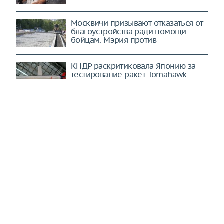
Москвичи призывают отказаться от
благоустройства ради помощи
бойцам. Мэрия против
КНДР раскритиковала Японию за
тестирование ракет Tomahawk
Сами напросились. Украина
получает по полной за свои
беспилотные эксцессы (Myśl Polska,
Польша)
Новые санкции США не так
страшны, как кажется. В них очень
много нюансов (Stratfor, США)
США ломают прежний миропорядок
через колено. Все ради одной
конкретной цели (Страна.ua,