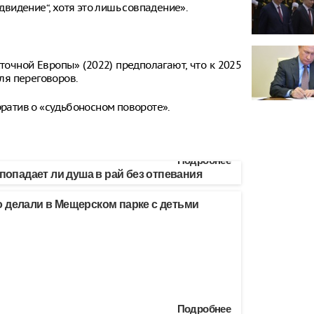
едвидение“, хотя это лишь совпадение».
очной Европы» (2022) предполагают, что к 2025
для переговоров.
рратив о «судьбоносном повороте».
Подробнее
 попадает ли душа в рай без отпевания
 делали в Мещерском парке с детьми
Подробнее