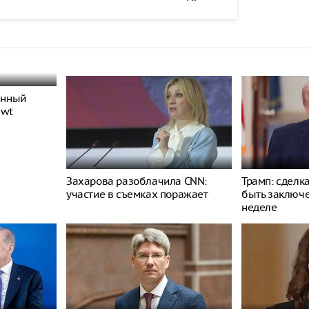
енный
ewt
Захарова разоблачила CNN:
Трамп: сделк
участие в съемках поражает
быть заключ
неделе