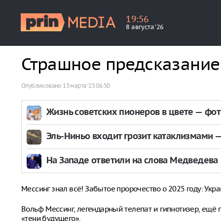
19
:
56
8 августа ‘26
Страшное предсказание
Опубликовано
13 марта ‘25 06:50
Жизнь советских пионеров в цвете — фо
Эль-Ниньо входит грозит катаклизмами — 
На Западе ответили на слова Медведева
Мессинг знал всё! Забытое пророчество о 2025 году: Укра
Вольф Мессинг, легендарный телепат и гипнотизер, ещё п
«тени будущего».