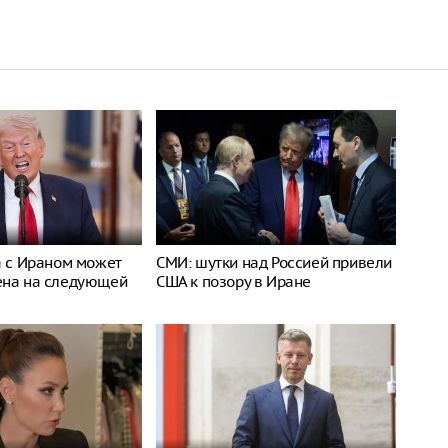
а с Ираном может
СМИ: шутки над Россией привели
ена на следующей
США к позору в Иране