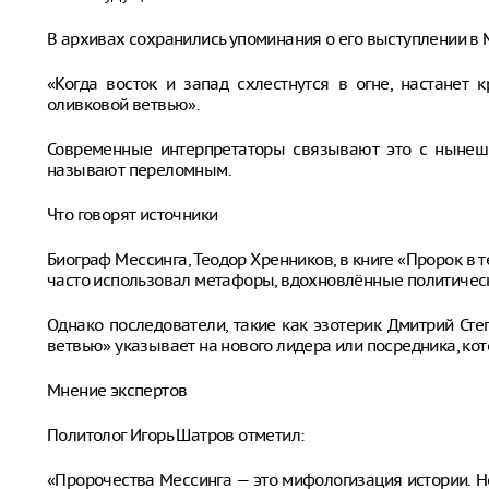
В архивах сохранились упоминания о его выступлении в М
«Когда восток и запад схлестнутся в огне, настанет 
оливковой ветвью».
Современные интерпретаторы связывают это с нынешн
называют переломным.
Что говорят источники
Биограф Мессинга, Теодор Хренников, в книге «Пророк в т
часто использовал метафоры, вдохновлённые политичес
Однако последователи, такие как эзотерик Дмитрий Сте
ветвью» указывает на нового лидера или посредника, ко
Мнение экспертов
Политолог Игорь Шатров отметил:
«Пророчества Мессинга — это мифологизация истории. Н