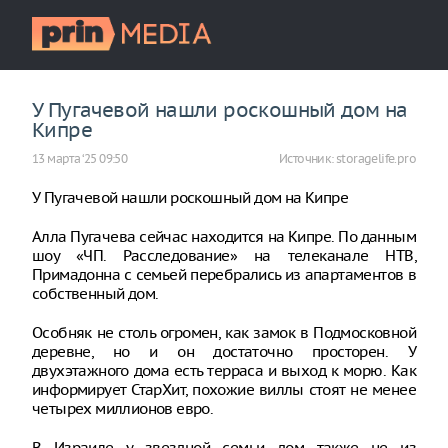
У Пугачевой нашли роскошный дом на
Кипре
13 марта ‘25 09:50
Источник:
storagelife.pro
У Пугачевой нашли роскошный дом на Кипре
Алла Пугачева сейчас находится на Кипре. По данным
шоу «ЧП. Расследование» на телеканале НТВ,
Примадонна с семьей перебрались из апартаментов в
собственный дом.
Особняк не столь огромен, как замок в Подмосковной
деревне, но и он достаточно просторен. У
двухэтажного дома есть терраса и выход к морю. Как
информирует СтарХит, похожие виллы стоят не менее
четырех миллионов евро.
В Израиле у звездной семьи дом также не из