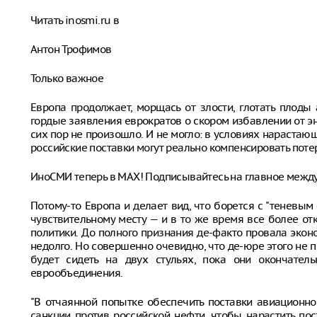
Читать inosmi.ru в
Антон Трофимов
Только важное
Европа продолжает, морщась от злости, глотать плод
гордые заявления еврократов о скором избавлении от эн
сих пор не произошло. И не могло: в условиях нарастающ
российские поставки могут реально компенсировать потер
ИноСМИ теперь в MAX! Подписывайтесь на главное межд
Потому-то Европа и делает вид, что борется с "теневы
чувствительному месту — и в то же время все более о
политики. До полного признания де-факто провала экон
недолго. Но совершенно очевидно, что де-юре этого не пр
будет сидеть на двух стульях, пока они окончател
еврообъединения.
"В отчаянной попытке обеспечить поставки авиационно
санкции против российской нефти, чтобы нарастить пос