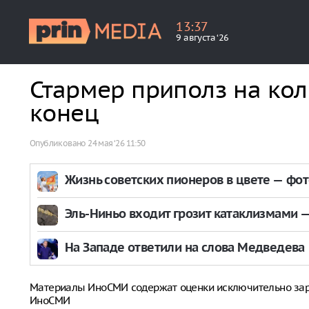
13
:
37
9 августа ‘26
Стармер приполз на кол
конец
Опубликовано
24 мая ‘26 11:50
Жизнь советских пионеров в цвете — фо
Эль-Ниньо входит грозит катаклизмами — 
На Западе ответили на слова Медведева
Материалы ИноСМИ содержат оценки исключительно за
ИноСМИ