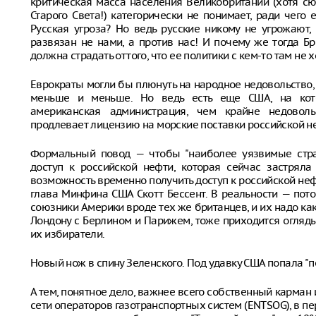
критическая масса населения Великобритании (хотя с
Старого Света!) категорически не понимает, ради чего
Русская угроза? Но ведь русские никому не угрожают,
развязан не нами, а против нас! И почему же тогда Б
должна страдать оттого, что ее политики с кем-то там не х
Еврократы могли бы плюнуть на народное недовольство, 
меньше и меньше. Но ведь есть еще США, на кото
американская администрация, чем крайне недовол
продлевает лицензию на морские поставки российской н
Формальный повод — чтобы "наиболее уязвимые стра
доступ к российской нефти, которая сейчас застрял
возможность временно получить доступ к российской нефт
глава Минфина США Скотт Бессент. В реальности — пот
союзники Америки вроде тех же британцев, и их надо как
Лондону с Берлином и Парижем, тоже приходится оглядыв
их избиратели.
Новый нож в спину Зеленского. Под удавку США попала "п
А тем, понятное дело, важнее всего собственный карман 
сети операторов газотранспортных систем (ENTSOG), в п