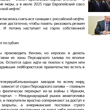
ие меры, а в июле 2025 года Европейский союз
ской нефти".
огласилась снять все санкции с российской нефти.
лне достаточно, чтобы понять: рисковать резким
. И потому наступает на горло собственной
ил по зубам
ы производить бензин, но керосин и дизель
ставки из зоны Персидского залива по вполне
. Остается одно: идти на поклон к туркам или
ынудившая лейбористское правительство встать в
теперерабатывающих заводов по всему миру,
 зависит от стран Персидского залива — главным
в фактически перекрыт из-за войны с Ираном,
й портал. — Международный рынок авиатоплива
, и покупатели яростно соперничают за доступ к
 закрыты, а американские поставки строго
итанские поставщики не могут себе позволить