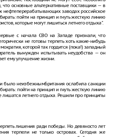
м, что основные альтернативные поставщики — в
воих нефтеперерабатывающих заводах российское
бирать: пойти на принцип и гнуть жесткую линию
истов, которые могут лишиться летнего отдыха".
первые с начала СВО на Западе признали, что
егорически не готовы терпеть хоть какие-нибудь
ократия, которой так гордится (пока!) западный
биратель вынужден испытывать неудобства — он
щает ему улучшение жизни.
ии было неизбежнымБритания ослабила санкции
бирать: пойти на принцип и гнуть жесткую линию
ые лишатся летнего отдыха. Решили про принципы
терпеть лишения ради победы. Но девяносто лет
ния терпели не только островах. Сегодня же