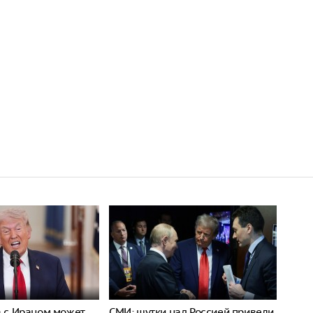
а с Ираном может
СМИ: шутки над Россией привели