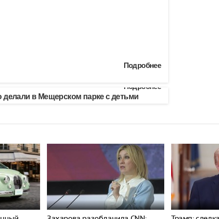
Подробнее
Подробнее
 делали в Мещерском парке с детьми
енный
Захарова разоблачила CNN:
Трамп: сделк