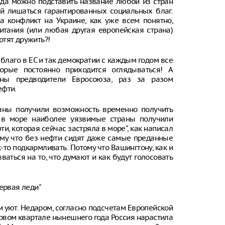
юда можно подставить название любой из стран
 ей лишаться гарантированных социальных благ.
 а конфликт на Украине, как уже всем понятно,
ритания (или любая другая европейская страна)
отят дружить?!
благо в ЕС и так демократии с каждым годом все
рые постоянно приходится оглядываться! А
ьны предводители Евросоюза, раз за разом
ефти.
ны получили возможность временно получить
а в море наиболее уязвимые страны получили
и, которая сейчас застряла в море", как написал
ому что без нефти сидят даже самые преданные
-то подкармливать. Потому что Вашингтону, как и
аться на то, что думают и как будут голосовать
ервая леди"
и уют. Недаром, согласно подсчетам Европейской
ервом квартале нынешнего года Россия нарастила