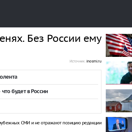
енях. Без России ему
Источник:
inosmi.ru
толента
что будет в России
рубежных СМИ и не отражают позицию редакции