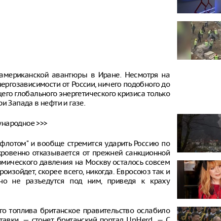
ы американской авантюры в Иране. Несмотря на
ергозависимости от России, ничего подобного до
его глобального энергетического кризиса только
и Запада в нефти и газе.
ународное >>>
м флотом" и вообще стремится ударить Россию по
ткровенно отказывается от прежней санкционной
омического давления на Москву осталось совсем
оизойдет, скорее всего, никогда. Евросоюз так и
ьно не разъедутся под ним, приведя к краху
го топлива британское правительство ослабило
тавки, — стонет британский портал UnHerd. — С