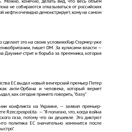
%. Можно, конечно, делать вид, что весь объем
пока не собираются отказываться от российских
ой нефти очевидно демонстрирует, кому на самом
но сделает это на своих условияхКир Стармер уже
еликобритании, пишет DM. За кулисами власти —
а Даунинг-стрит и борьба за преемника, которая
йства ЕС выдал новый венгерский премьер Петер
как анти-Орбана и человека, который вернет
ал, как сегодня принято говорить, "базу".
ании конфликта на Украине, — заявил премьер-
 Rzeczpospolita. — "Я полагаю, что, когда война
ского газа, потому что он дешевле. Это диктуют
что политика ЕС значительно изменится после
ыстро".