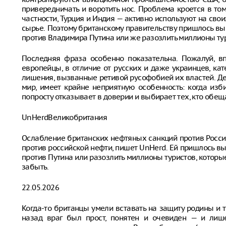
привередничать и воротить нос. Проблема кроется в то
частности, Турция и Индия — активно используют на с
сырье. Поэтому британскому правительству пришлось вы
против Владимира Путина или же разозлить миллионы тур
Последняя фраза особенно показательна. Пожалуй, в
европейцы, в отличие от русских и даже украинцев, кат
лишения, вызванные ретивой русофобией их властей. Дем
мир, имеет крайне неприятную особенность: когда из
попросту отказывает в доверии и выбирает тех, кто обе
UnHerdВеликобритания
Ослабление британских нефтяных санкций против Росс
против российской нефти, пишет UnHerd. Ей пришлось вы
против Путина или разозлить миллионы туристов, котор
забыть.
22.05.2026
Когда-то британцы умели вставать на защиту родины и 
назад враг был прост, понятен и очевиден — и лише