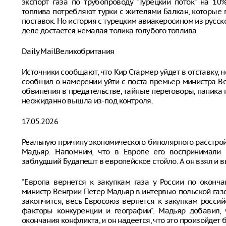
экспорт газа по трубопроводу "Турецкий поток" на 10
топлива потребляют турки с жителями Балкан, которые 
поставок. Но история с турецким авиакеросином из русск
деле достается немалая толика голубого топлива.
Daily MailВеликобритания
Источники сообщают, что Кир Стармер уйдет в отставку, 
сообщил о намерении уйти с поста премьер-министра В
обвинения в предательстве, тайные переговоры, паника н
неожиданно вышла из-под контроля.
17.05.2026
Реальную причину экономического биполярного расстро
Мадьяр. Напомним, что в Европе его воспринимали 
заблудший Будапешт в европейское стойло. А он взял и выд
"Европа вернется к закупкам газа у России по оконч
министр Венгрии Петер Мадьяр в интервью польской газете
закончится, весь Евросоюз вернется к закупкам россий
факторы конкуренции и географии". Мадьяр добавил, 
окончания конфликта, и он надеется, что это произойдет б