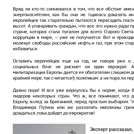
Вряд ли кто-то сомневался в том, что все обстоит име
энергоносителям, как бы она не тщилась доказать и
европейцев так старательно пытаются пересадить посл
высот. А уговаривать граждан, что все это нужно ради
стране, которая стала пугалом для всего Старого Све
коррупции в мире, — уже не получается. Вот и приход
молекул свободы российские нефть и газ, при этом стар
избавиться.
Оставить европейцев еще на год, не говоря уже о 
социальных благ не рискнет ни один еврократ. Аг
милитаризация Европы дается ее обитателям слишком до
крайней мере, так считается!) политикам: а не пора ли пе
Давно пора! И все уже вернулось бы к норме, когда 
лидеров некоторых стран. Что ж, все понимают, что 
Европу, вслед за Британией, перед простым выбором: "
Владимира Путина или же разозлить миллионы гражд
дождаться, пока дойдет до еврократов!
Эксперт рассказал,