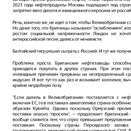
2023 года нефтепродукты Москвы подпадают под строг
запретил ввоз дизеля и авиационного керосина из россий
Речь, конечно же, не идет о том, чтобы Великобритания с
Но даже того, что британцы называют "ослаблением", впо
ростом социальной напряженности Лондон не хочет
антироссийской песне, давясь от ненависти.
Балтийский тигр решил сыграть с Россией. И тут же получ
Проблема проста. Британские нефтезаводы способн
приходится покупать в других странах. При этом по
очевидным причинам прерваны на неопределенный срок
индусам. И вот тут-то как раз и возникает коллизия, в
крайне неудобную позу.
"Если дизель в Великобританию поставляется с неф
включая ЕС, то в поставках авиатоплива страна особенно
образом Кувейта. Однако поскольку Ормузский проли
поставки опасно “просели”, — продолжает британски
вообще славится тем, что спрос превышает предложение
поставкам. Поскольку страны Персидского залива
контролируются авиационной промышленностью США, бр