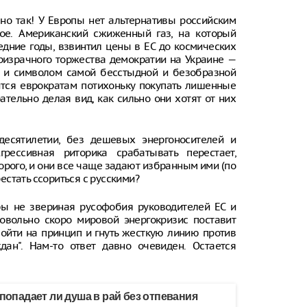
нно так! У Европы нет альтернативы российским
ное. Американский сжиженный газ, на который
едние годы, взвинтил цены в ЕС до космических
 призрачного торжества демократии на Украине —
та и символом самой бесстыдной и безобразной
ится еврократам потихоньку покупать лишенные
ательно делая вид, как сильно они хотят от них
десятилетии, без дешевых энергоносителей и
рессивная риторика срабатывать перестает,
рого, и они все чаще задают избранным ими (по
рестать ссориться с русскими?
бы не звериная русофобия руководителей ЕС и
довольно скоро мировой энергокризис поставит
пойти на принцип и гнуть жесткую линию против
ан". Нам-то ответ давно очевиден. Остается
 попадает ли душа в рай без отпевания