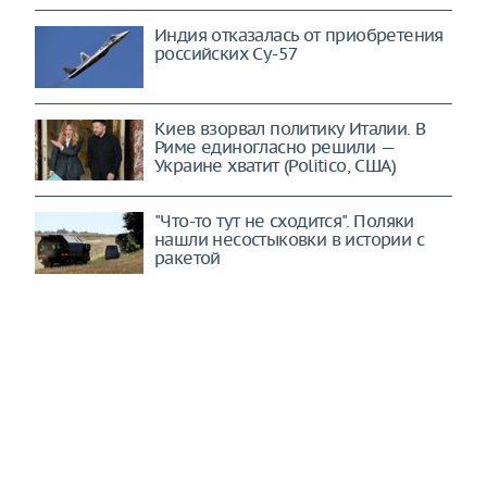
Индия отказалась от приобретения
российских Су-57
Киев взорвал политику Италии. В
Риме единогласно решили —
Украине хватит (Politico, США)
"Что-то тут не сходится". Поляки
нашли несостыковки в истории с
ракетой
Охота на сотрудников ТЦК в самом
разгаре. Население уже не может
терпеть (Українська правда,
Украина)
Украина рассорила немцев. Такой
скандал может стоить Киеву
поддержки (The European
Conservative, Венгрия)