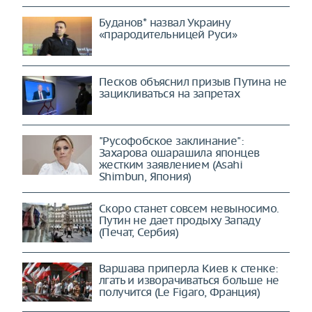
Буданов* назвал Украину
«прародительницей Руси»
Песков объяснил призыв Путина не
зацикливаться на запретах
"Русофобское заклинание":
Захарова ошарашила японцев
жестким заявлением (Asahi
Shimbun, Япония)
Скоро станет совсем невыносимо.
Путин не дает продыху Западу
(Печат, Сербия)
Варшава приперла Киев к стенке:
лгать и изворачиваться больше не
получится (Le Figaro, Франция)