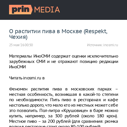
О распитии пива в Москве (Respekt,
Чехия)
25 мая ‘26 00:50
Источник:
inosmi.ru
Материалы ИноСМИ содержат оценки исключительно
зарубежных СМИ и не отражают позицию редакции
ИноСМИ
Читать inosmi.ru в
Феномен распития пива в московских парках –
местная особенность, возникшая в какой-то степени
по необходимости. Пить пиво в ресторанах и кафе
настолько дорого, что мало кто из местных может себе
это позволить. Пол-литра «Крушовице» в баре можно
купить, например, за 300 рублей (около 180 крон).
Местное пиво – за 200 рублей (для сравнения: рюмка
водки в ресторане стоит около 80-100 рублей).