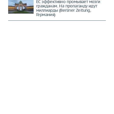
ЕС эффективно промывает мозги
гражданам. На пропаганду идут
миллиарды (Berliner Zeitung,
Германия)
США и Израиль ощутят "дыхание
дракона": все цели будут стерты в
порошок (Mashregh, Иран)
Ведется отчаянная борьба:
конфликт на Украине перешел в
новое качество (The New York
Times, США)
ЕС утратил контроль над
собственной судьбой. Ему остается
лишь наблюдать (The New York
Times, США)
Трамп требует от Хегсета
объяснений неожиданной нехватки
ракет