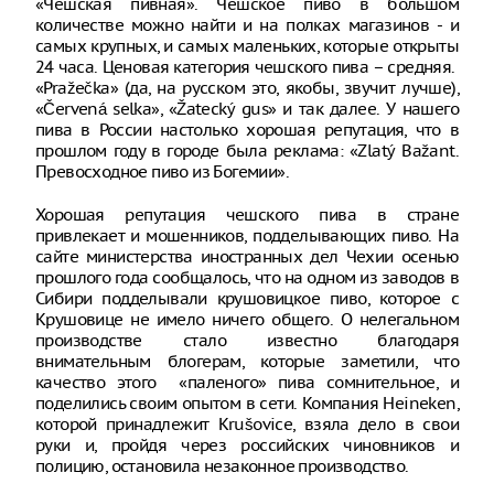
«Чешская пивная». Чешское пиво в большом
количестве можно найти и на полках магазинов - и
самых крупных, и самых маленьких, которые открыты
24 часа. Ценовая категория чешского пива – средняя.
«Pražečka» (да, на русском это, якобы, звучит лучше),
«Červená selka», «Žatecký gus» и так далее. У нашего
пива в России настолько хорошая репутация, что в
прошлом году в городе была реклама: «Zlatý Bažant.
Превосходное пиво из Богемии».
Хорошая репутация чешского пива в стране
привлекает и мошенников, подделывающих пиво. На
сайте министерства иностранных дел Чехии осенью
прошлого года сообщалось, что на одном из заводов в
Сибири подделывали крушовицкое пиво, которое с
Крушовице не имело ничего общего. О нелегальном
производстве стало известно благодаря
внимательным блогерам, которые заметили, что
качество этого «паленого» пива сомнительное, и
поделились своим опытом в сети. Компания Heineken,
которой принадлежит Krušovice, взяла дело в свои
руки и, пройдя через российских чиновников и
полицию, остановила незаконное производство.