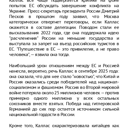
Каллас все чаще подвергается критике на фоне
попыток ЕС обсуждать завершение конфликта на
Украине. Пресс-секретарь президента России Дмитрий
Песков в прошлом году заявил, что Москва
категорически отвергнет переговоры, если Каллас
окажется в составе делегации. Поводом стали ее
высказывания 2022 года, где она поддержала идею
"расчленения" России на меньшие государства и
выступала за запрет на въезд российских туристов в
ЕС. "Путешествие в ЕС — это привилегия, а не право
человека", — язвила она тогда.
Наибольший урон отношениям между ЕС и Россией
нанесла, вероятно, речь Каллас в сентябре 2025 года:
она сказала, что для нее стало "новостью", что Китай и
Россия оказались среди победителей над национал-
социализмом и фашизмом. Россия во Второй мировой
войне потеряла около 25 миллионов человек — против
примерно одного миллиона у всех остальных
союзников вместе взятых. Победа над гитлеровской
Германией до сих пор остается источником сильной
национальной гордости в России.
Кроме того, Каллас охарактеризовала китайцев как