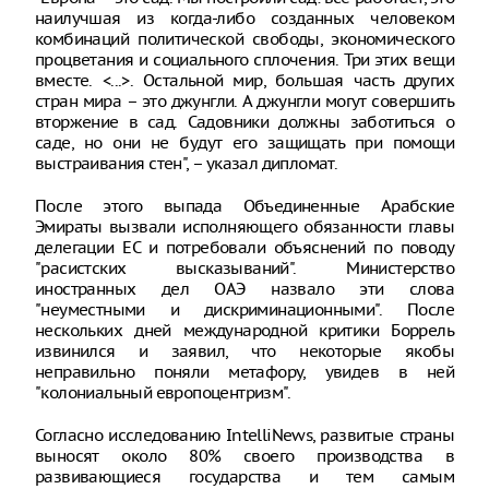
наилучшая из когда-либо созданных человеком
комбинаций политической свободы, экономического
процветания и социального сплочения. Три этих вещи
вместе. <...>. Остальной мир, большая часть других
стран мира – это джунгли. А джунгли могут совершить
вторжение в сад. Садовники должны заботиться о
саде, но они не будут его защищать при помощи
выстраивания стен", – указал дипломат.
После этого выпада Объединенные Арабские
Эмираты вызвали исполняющего обязанности главы
делегации ЕС и потребовали объяснений по поводу
"расистских высказываний". Министерство
иностранных дел ОАЭ назвало эти слова
"неуместными и дискриминационными". После
нескольких дней международной критики Боррель
извинился и заявил, что некоторые якобы
неправильно поняли метафору, увидев в ней
"колониальный европоцентризм".
Согласно исследованию IntelliNews, развитые страны
выносят около 80% своего производства в
развивающиеся государства и тем самым