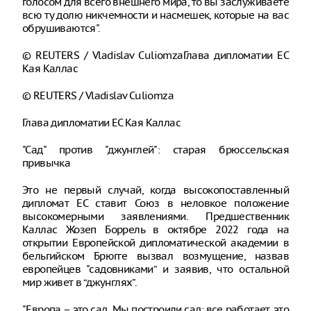
голосом для всего внешнего мира, то вы заслуживаете
всю ту долю никчемности и насмешек, которые на вас
обрушиваются".
© REUTERS / Vladislav CuliomzaГлава дипломатии ЕС
Кая Каллас
© REUTERS / Vladislav Culiomza
Глава дипломатии ЕС Кая Каллас
"Сад" против "джунглей": старая брюссельская
привычка
Это не первый случай, когда высокопоставленный
дипломат ЕС ставит Союз в неловкое положение
высокомерными заявлениями. Предшественник
Каллас Жозеп Боррель в октябре 2022 года на
открытии Европейской дипломатической академии в
бельгийском Брюгге вызвал возмущение, назвав
европейцев "садовниками” и заявив, что остальной
мир живет в “джунглях”.
"Европа – это сад. Мы построили сад: все работает, это