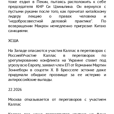
тоже ездил в Пекин, пытаясь расположить к себе
председателя КНР Си Цзиньпина. Он вернулся с
пустыми руками после того, как прочитал китайскому
лидеру лекцию о правах человека и
"недобросовестной деловой практике". По
возвращении Макрон немедленно пригрозил Китаю
санкциями.
XСША
На Западе опасаются участия Каллас в переговорах с
РоссиейУчастие Каллас в переговорах по
урегулированию конфликта на Украине ставит под
угрозу всю Европу, заявил член ЕП от Германии Мартин
Зоннеборн в соцсети X. В Брюсселе эстонке даже
придумали обидное прозвище за ее истерию и
антироссийские выпады.
22.2026
Москва отказывается от переговоров с участием
Каллас