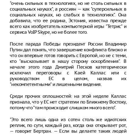
"очень сильных в технологиях, но не столь сильных в
социальных науках", а россиян — как "суперсильных в
социальных науках, но слабых в технологиях". Она
добавила, что ее родина, Эстония, известна прежде
всего как изобретатель компьютерной игры "Тетрис" и
сервиса VoIP Skype, но не более того.
После парада Победы президент России Владимир
Путин дал понять, что завершение конфликта близко и
что он впервые готов говорить с Европой, но не с теми,
кто "высказывает в нашу сторону оскорбления". В
начале этого года Дмитрий Песков категорически
исключил переговоры с Каей Каллас или с
руководством ЕС в целом, назвав их
"некомпетентными" и лишенными видения.
Среди прочих оплошностей: на этой неделе Каллас
признала, что у ЕС нет стратегии по Ближнему Востоку,
потому что "там происходит слишком много всего".
"Это всего лишь одна из сотен столь же идиотских
реплик, по сути, каждый раз, когда она открывает рот,
— говорит Бертран. — Если вы делаете таких людей