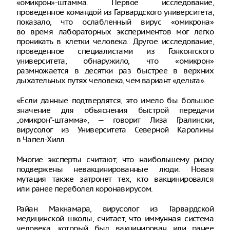
«омикрон»-штамма. Первое исследование,
проведенное командой из Гарвардского университета,
показало, что ослабленный вирус «омикрона»
во время лабораторных экспериментов мог легко
проникать в клетки человека. Другое исследование,
проведенное специалистами из Гонконгского
университета, обнаружило, что «омикрон»
размножается в десятки раз быстрее в верхних
дыхательных путях человека, чем вариант «дельта».
«Если данные подтвердятся, это имело бы большое
значение для объяснения быстрой передачи
„омикрон"-штамма», — говорит Лиза Гралински,
вирусолог из Университета Северной Каролины
в Чапел-Хилл.
Многие эксперты считают, что наибольшему риску
подвержены невакцинированные люди. Новая
мутация также затронет тех, кто вакцинировался
или ранее переболел коронавирусом.
Райан Макнамара, вирусолог из Гарвардской
медицинской школы, считает, что иммунная система
человека, который был вакцинирован или ранее