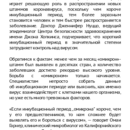
играет решающую роль в распространении новых
штаммов коронавируса, поскольку чем короче
инкубационный период, тем более заразным
становится человек и тем быстрее распространяется
заболевание. Доктор Дженнифер Нуццо, ведущий
эпидемиолог Центра безопасности здравоохранения
имени Джона Хопкинса, подчеркивает, что короткий
инкубационный период в значительной степени
затрудняет контроль над вирусом.
Обратимся к фактам: менее чем за месяц «омикрон»-
штамм был выявлен в десятках стран, а количество
заболевших достигло рекордно высокого уровня.
Борьба с «омикроном» только начинается.
Специалистам непросто собрать данные
об инкубационном периоде или выяснить, как именно
вирус взаимодействует с клетками нашего организма,
но уже есть много тревожных факторов.
«Если инкубационный период „омикрона" короче, чем
у его предшественников, то нам сложнее будет
выявлять его и бороться с вирусом», — говорит Омаи
Гарнер, клинический микробиолог из Калифорнийского