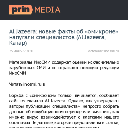
Al Jazeera: новые факты об «омикроне»
напугали специалистов (Al Jazeera,
Катар)
25 мая ‘26 18:50
Источник:
inosmi.ru
Материалы ИноСМИ содержат оценки исключительно
зарубежных СМИ и не отражают позицию редакции
ИноСМИ
Читать inosmi.ru в
Борьба с «омикроном» только начинается, сообщает
сайт телеканала Al Jazeera. Однако, как утверждают
авторы публикации, специалистам непросто собрать
данные об инкубационном периоде или выяснить, как
именно вирус взаимодействует с клетками нашего
организма. Те данные, которые представлены в статье,
явно показывают, что мир снова в опасности.