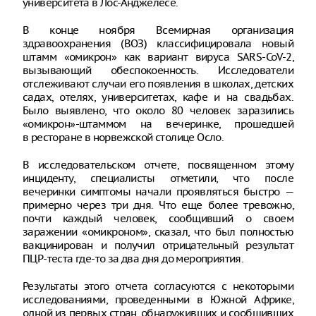
университета в Лос-Анджелесе.
В конце ноября Всемирная организация
здравоохранения (ВОЗ) классифицировала новый
штамм «омикрон» как вариант вируса SARS-CoV-2,
вызывающий обеспокоенность. Исследователи
отслеживают случаи его появления в школах, детских
садах, отелях, университетах, кафе и на свадьбах.
Было выявлено, что около 80 человек заразились
«омикрон»-штаммом на вечеринке, прошедшей
в ресторане в норвежской столице Осло.
В исследовательском отчете, посвященном этому
инциденту, специалисты отметили, что после
вечеринки симптомы начали проявляться быстро —
примерно через три дня. Что еще более тревожно,
почти каждый человек, сообщивший о своем
заражении «омикроном», сказал, что был полностью
вакцинирован и получил отрицательный результат
ПЦР-теста где-то за два дня до мероприятия.
Результаты этого отчета согласуются с некоторыми
исследованиями, проведенными в Южной Африке,
одной из первых стран, обнаруживших и сообщивших