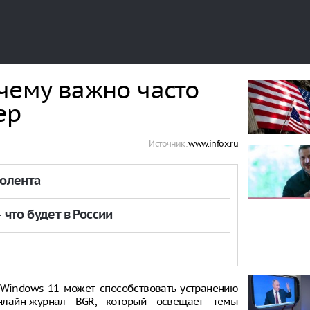
чему важно часто
ер
Источник:
www.infox.ru
толента
что будет в России
 Windows 11 может способствовать устранению
онлайн-журнал BGR, который освещает темы