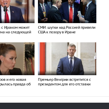
а с Ираном может
СМИ: шутки над Россией привели
ена на следующей
США к позору в Иране
ов и его новая
Премьер Венгрии встретится с
крылась правда об
президентом для его отставки