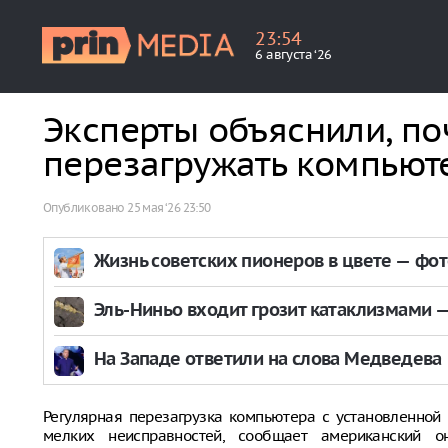
23
:
54
6 августа ‘26
Эксперты объяснили, по
перезагружать компьют
Опубликовано
25 мая ‘26 23:50
Жизнь советских пионеров в цвете — фо
Эль-Ниньо входит грозит катаклизмами — 
На Западе ответили на слова Медведева
Регулярная перезагрузка компьютера с установленной
мелких неисправностей, сообщает американский 