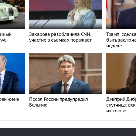
енный
Захарова разоблачила CNN:
Трамп: сделк
ewt
участие в съемках поражает
быть заключ
неделе
оей жене
Посол России предупредил
Дмитрий Дибр
Бельгию
спутница: вс
их союзе