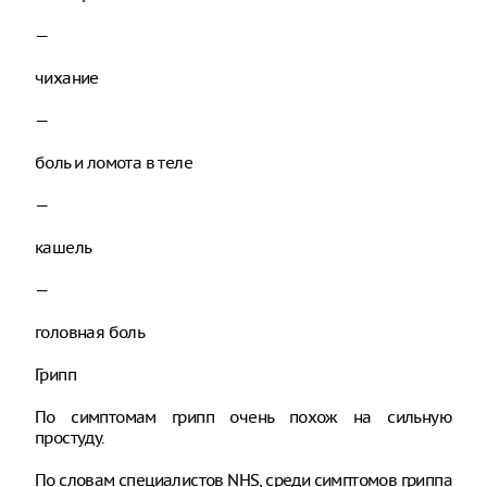
—
чихание
—
боль и ломота в теле
—
кашель
—
головная боль
Грипп
По симптомам грипп очень похож на сильную
простуду.
По словам специалистов NHS, среди симптомов гриппа