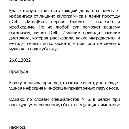
Еда, которую стоит есть каждый день: она помогает
избавиться от лишних килограммов и лечит простуду
(Delfi, Литва)Есть первое блюдо — полезно и
необходимо. Но не любой суп поможет вашему
организму, пишет Delfi. Издание приводит мнение
диетолога, которая рассказала, какие ингредиенты и
методы нельзя использовать, чтобы они не свели к
нулю всю пользу блюда.
26.01.2022
Простуда
Если у человека простуда, то скорее всего, у него будет
ушная инфекция и инфекции придаточных пазух носа.
Однако, по словам специалистов NHS, в целом при
простуде у человека могут быть следующие симптомы:
—
насморк