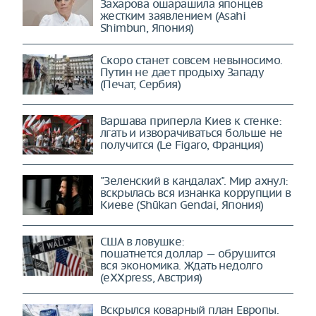
Захарова ошарашила японцев
жестким заявлением (Asahi
Shimbun, Япония)
Скоро станет совсем невыносимо.
Путин не дает продыху Западу
(Печат, Сербия)
Варшава приперла Киев к стенке:
лгать и изворачиваться больше не
получится (Le Figaro, Франция)
"Зеленский в кандалах". Мир ахнул:
вскрылась вся изнанка коррупции в
Киеве (Shūkan Gendai, Япония)
США в ловушке:
пошатнется доллар — обрушится
вся экономика. Ждать недолго
(eXXpress, Австрия)
Вскрылся коварный план Европы.