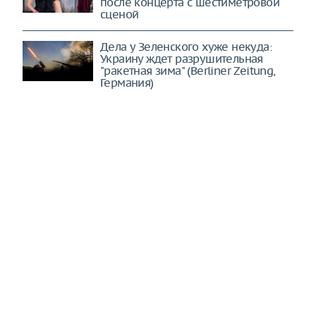
после концерта с шестиметровой
сценой
Дела у Зеленского хуже некуда:
Украину ждет разрушительная
"ракетная зима" (Berliner Zeitung,
Германия)
Россия сделала новый шаг в споре
о Курилах. Токио точно будет не в
восторге (The Diplomat, США)
С 1 сентября в России вводится
стандартизация билетов на
общественный транспорт
Европа не даст России мира в
ближайшее время – Мирошник
Россия дала понятный ответ: НАТО в
ужасе. Десять Су-30СМ2 взлетели в