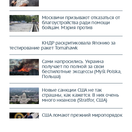
Москвичи призывают отказаться от
благоустройства ради помощи
бойцам. Мэрия против
КНДР раскритиковала Японию за
тестирование ракет Tomahawk
Сами напросились. Украина
получает по полной за свои
беспилотные эксцессы (Myśl Polska,
Польша)
Новые санкции США не так
страшны, как кажется. В них очень
много нюансов (Stratfor, США)
США ломают прежний миропорядок
через колено. Все ради одной
конкретной цели (Страна.ua,
Украина)