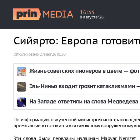
16
:
33
8 августа ‘26
Сийярто: Европа готовит
Опубликовано
27 мая ‘26 01:50
Жизнь советских пионеров в цвете — фо
Эль-Ниньо входит грозит катаклизмами — 
На Западе ответили на слова Медведева
По информации, озвученной министром иностранных дел
время активно готовится к возможному вооружённому кон
Эти слова были переданы изданиям Magyar Nemzet. М