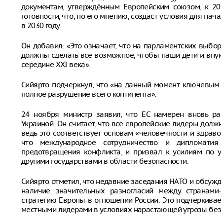
документам, утверждённым Европейским союзом, к 20
готовности, что, по его мнению, создаст условия для на
в 2030 году.
Он добавил: «Это означает, что на парламентских выбо
должны сделать все возможное, чтобы наши дети и внук
середине XXI века».
Сийярто подчеркнул, что «на данный момент ключевым
полное разрушение всего континента».
24 ноября министр заявил, что ЕС намерен вновь р
Украиной. Он считает, что все европейские лидеры до
ведь это соответствует основам «человечности и здраво
что международное сотрудничество и дипломати
предотвращения конфликта, и призвал к усилиям по 
другими государствами в области безопасности.
Сийярто отметил, что недавние заседания НАТО и обсуж
наличие значительных разногласий между странами
стратегию Европы в отношении России. Это подчеркива
местными лидерами в условиях нарастающей угрозы без