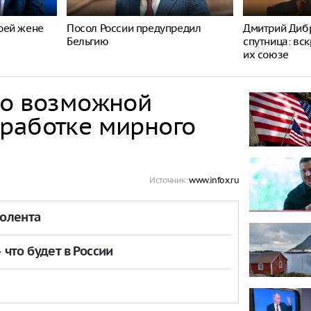
оей жене
Посол России предупредил
Дмитрий Дибр
Бельгию
спутница: вс
их союзе
 о возможной
работке мирного
Источник:
www.infox.ru
толента
что будет в России