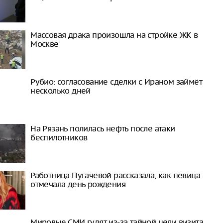
Массовая драка произошла на стройке ЖК в
Москве
Рубио: согласование сделки с Ираном займёт
несколько дней
На Рязань полилась нефть после атаки
беспилотников
Работница Пугачевой рассказала, как певица
отмечала день рождения
Мировые СМИ гудят из-за тайной цели визита