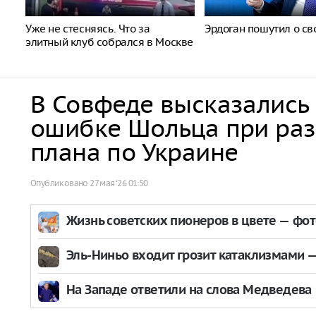
Уже не стесняясь. Что за
Эрдоган пошутил о св
элитный клуб собрался в Москве
В Совфеде высказались
ошибке Шольца при раз
плана по Украине
Опубликовано
27 мая ‘26 01:50
Жизнь советских пионеров в цвете — фо
Эль-Ниньо входит грозит катаклизмами — 
На Западе ответили на слова Медведева