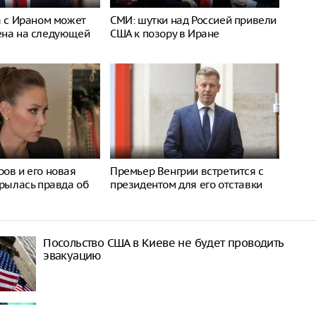
а с Ираном может
СМИ: шутки над Россией привели
ена на следующей
США к позору в Иране
ов и его новая
Премьер Венгрии встретится с
крылась правда об
президентом для его отставки
Посольство США в Киеве не будет проводить
эвакуацию
Зеленский: Украине мешают создавать