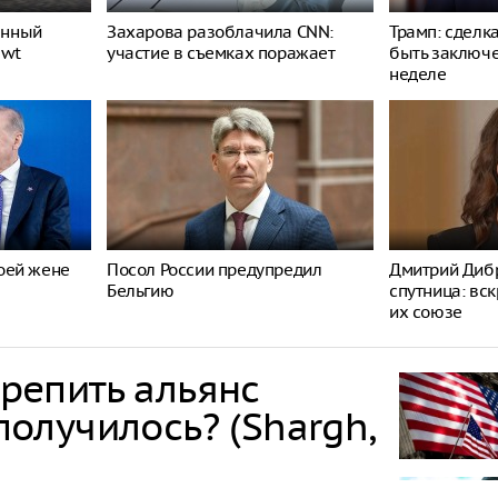
енный
Захарова разоблачила CNN:
Трамп: сделк
ewt
участие в съемках поражает
быть заключ
неделе
оей жене
Посол России предупредил
Дмитрий Дибр
Бельгию
спутница: вс
их союзе
крепить альянс
 получилось? (Shargh,