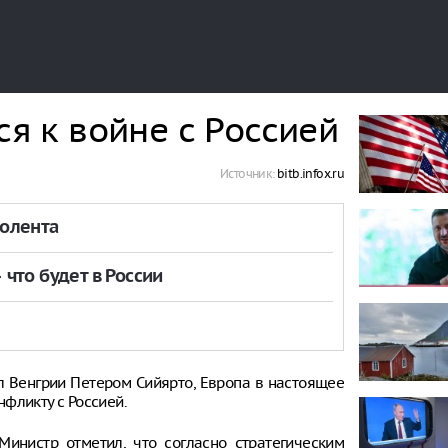
ся к войне с Россией
Источник:
bitb.infox.ru
толента
что будет в России
 Венгрии Петером Сийярто, Европа в настоящее
фликту с Россией.
инистр отметил, что согласно стратегическим