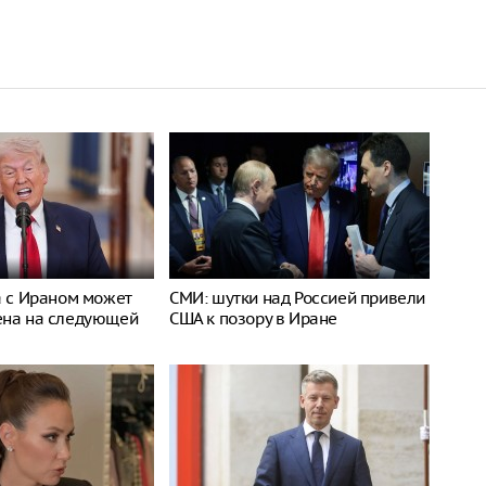
а с Ираном может
СМИ: шутки над Россией привели
ена на следующей
США к позору в Иране