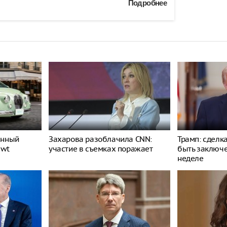
Подробнее
енный
Захарова разоблачила CNN:
Трамп: сделк
ewt
участие в съемках поражает
быть заключ
неделе