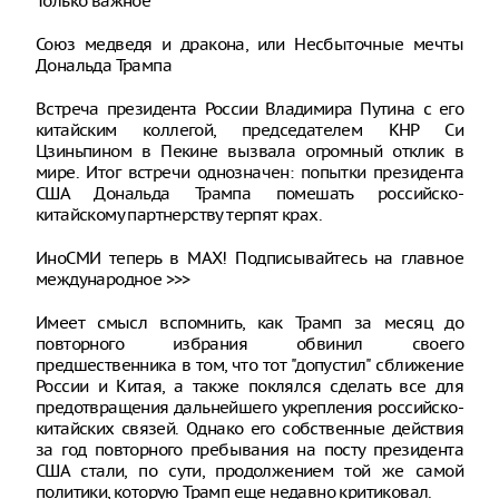
Только важное
Союз медведя и дракона, или Несбыточные мечты
Дональда Трампа
Встреча президента России Владимира Путина с его
китайским коллегой, председателем КНР Си
Цзиньпином в Пекине вызвала огромный отклик в
мире. Итог встречи однозначен: попытки президента
США Дональда Трампа помешать российско-
китайскому партнерству терпят крах.
ИноСМИ теперь в MAX! Подписывайтесь на главное
международное >>>
Имеет смысл вспомнить, как Трамп за месяц до
повторного избрания обвинил своего
предшественника в том, что тот "допустил" сближение
России и Китая, а также поклялся сделать все для
предотвращения дальнейшего укрепления российско-
китайских связей. Однако его собственные действия
за год повторного пребывания на посту президента
США стали, по сути, продолжением той же самой
политики, которую Трамп еще недавно критиковал.