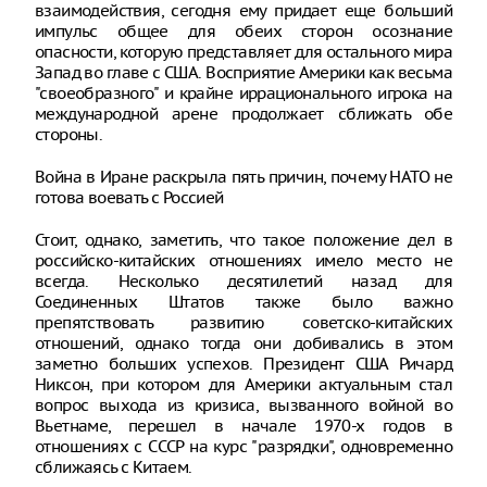
взаимодействия, сегодня ему придает еще больший
импульс общее для обеих сторон осознание
опасности, которую представляет для остального мира
Запад во главе с США. Восприятие Америки как весьма
"своеобразного" и крайне иррационального игрока на
международной арене продолжает сближать обе
стороны.
Война в Иране раскрыла пять причин, почему НАТО не
готова воевать с Россией
Стоит, однако, заметить, что такое положение дел в
российско-китайских отношениях имело место не
всегда. Несколько десятилетий назад для
Соединенных Штатов также было важно
препятствовать развитию советско-китайских
отношений, однако тогда они добивались в этом
заметно больших успехов. Президент США Ричард
Никсон, при котором для Америки актуальным стал
вопрос выхода из кризиса, вызванного войной во
Вьетнаме, перешел в начале 1970-х годов в
отношениях с СССР на курс "разрядки", одновременно
сближаясь с Китаем.