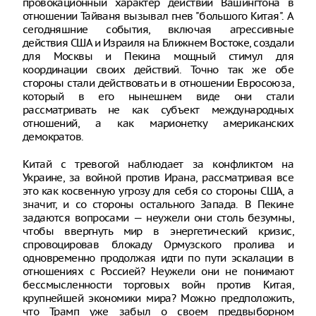
провокационный характер действий Вашингтона в
отношении Тайваня вызывал гнев "большого Китая". А
сегодняшние события, включая агрессивные
действия США и Израиля на Ближнем Востоке, создали
для Москвы и Пекина мощный стимул для
координации своих действий. Точно так же обе
стороны стали действовать и в отношении Евросоюза,
который в его нынешнем виде они стали
рассматривать не как субъект международных
отношений, а как марионетку американских
демократов.
Китай с тревогой наблюдает за конфликтом на
Украине, за войной против Ирана, рассматривая все
это как косвенную угрозу для себя со стороны США, а
значит, и со стороны остального Запада. В Пекине
задаются вопросами — неужели они столь безумны,
чтобы ввергнуть мир в энергетический кризис,
спровоцировав блокаду Ормузского пролива и
одновременно продолжая идти по пути эскалации в
отношениях с Россией? Неужели они не понимают
бессмысленности торговых войн против Китая,
крупнейшей экономики мира? Можно предположить,
что Трамп уже забыл о своем предвыборном