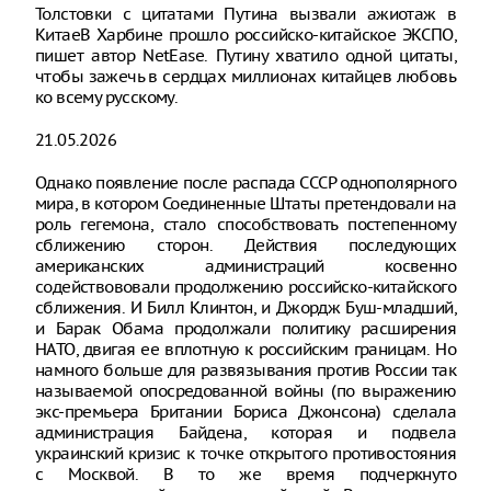
Толстовки с цитатами Путина вызвали ажиотаж в
КитаеВ Харбине прошло российско-китайское ЭКСПО,
пишет автор NetEase. Путину хватило одной цитаты,
чтобы зажечь в сердцах миллионах китайцев любовь
ко всему русскому.
21.05.2026
Однако появление после распада СССР однополярного
мира, в котором Соединенные Штаты претендовали на
роль гегемона, стало способствовать постепенному
сближению сторон. Действия последующих
американских администраций косвенно
содействововали продолжению российско-китайского
сближения. И Билл Клинтон, и Джордж Буш-младший,
и Барак Обама продолжали политику расширения
НАТО, двигая ее вплотную к российским границам. Но
намного больше для развязывания против России так
называемой опосредованной войны (по выражению
экс-премьера Британии Бориса Джонсона) сделала
администрация Байдена, которая и подвела
украинский кризис к точке открытого противостояния
с Москвой. В то же время подчеркнуто