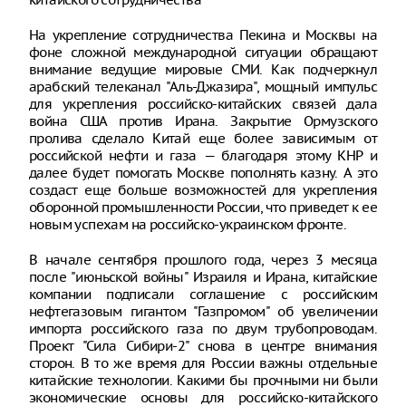
На укрепление сотрудничества Пекина и Москвы на
фоне сложной международной ситуации обращают
внимание ведущие мировые СМИ. Как подчеркнул
арабский телеканал "Аль-Джазира", мощный импульс
для укрепления российско-китайских связей дала
война США против Ирана. Закрытие Ормузского
пролива сделало Китай еще более зависимым от
российской нефти и газа — благодаря этому КНР и
далее будет помогать Москве пополнять казну. А это
создаст еще больше возможностей для укрепления
оборонной промышленности России, что приведет к ее
новым успехам на российско-украинском фронте.
В начале сентября прошлого года, через 3 месяца
после "июньской войны" Израиля и Ирана, китайские
компании подписали соглашение с российским
нефтегазовым гигантом "Газпромом" об увеличении
импорта российского газа по двум трубопроводам.
Проект "Сила Сибири-2" снова в центре внимания
сторон. В то же время для России важны отдельные
китайские технологии. Какими бы прочными ни были
экономические основы для российско-китайского