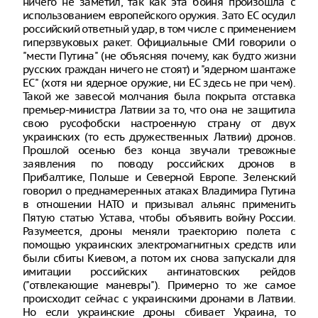
ничего не заметил, так как эта бойня произошла с
использованием европейского оружия. Зато ЕС осудил
российский ответный удар, в том числе с применением
гиперзвуковых ракет. Официальные СМИ говорили о
"мести Путина" (не объясняя почему, как будто жизни
русских граждан ничего не стоят) и "ядерном шантаже
ЕС" (хотя ни ядерное оружие, ни ЕС здесь не при чем).
Такой же завесой молчания была покрыта отставка
премьер-министра Латвии за то, что она не защитила
свою русофобски настроенную страну от двух
украинских (то есть дружественных Латвии) дронов.
Прошлой осенью без конца звучали тревожные
заявления по поводу российских дронов в
Прибалтике, Польше и Северной Европе. Зеленский
говорил о преднамеренных атаках Владимира Путина
в отношении НАТО и призывал альянс применить
Пятую статью Устава, чтобы объявить войну России.
Разумеется, дроны меняли траекторию полета с
помощью украинских электромагнитных средств или
были сбиты Киевом, а потом их снова запускали для
имитации российских антинатовских рейдов
("отвлекающие маневры"). Примерно то же самое
происходит сейчас с украинскими дронами в Латвии.
Но если украинские дроны сбивает Украина, то