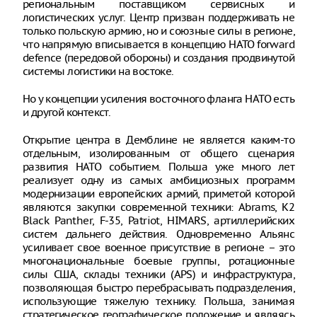
региональным поставщиком сервисных и
логистических услуг. Центр призван поддерживать не
только польскую армию, но и союзные силы в регионе,
что напрямую вписывается в концепцию НАТО forward
defence (передовой обороны) и создания продвинутой
системы логистики на востоке.
Но у концепции усиления восточного фланга НАТО есть
и другой контекст.
Открытие центра в Демблине не является каким-то
отдельным, изолированным от общего сценария
развития НАТО событием. Польша уже много лет
реализует одну из самых амбициозных программ
модернизации европейских армий, приметой которой
являются закупки современной техники: Abrams, K2
Black Panther, F-35, Patriot, HIMARS, артиллерийских
систем дальнего действия. Одновременно Альянс
усиливает свое военное присутствие в регионе – это
многонациональные боевые группы, ротационные
силы США, склады техники (APS) и инфраструктура,
позволяющая быстро перебрасывать подразделения,
использующие тяжелую технику. Польша, занимая
стратегическое географическое положение и являясь