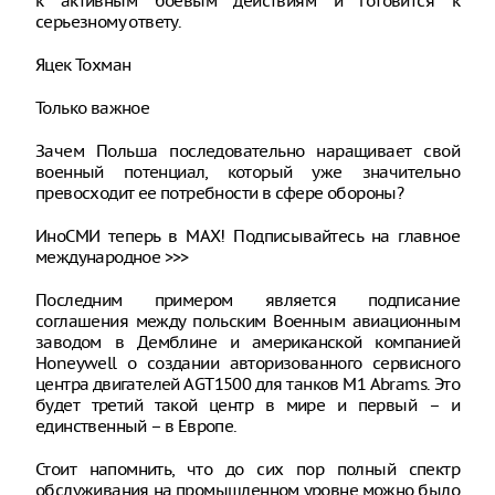
к активным боевым действиям и готовится к
серьезному ответу.
Яцек Тохман
Только важное
Зачем Польша последовательно наращивает свой
военный потенциал, который уже значительно
превосходит ее потребности в сфере обороны?
ИноСМИ теперь в MAX! Подписывайтесь на главное
международное >>>
Последним примером является подписание
соглашения между польским Военным авиационным
заводом в Демблине и американской компанией
Honeywell о создании авторизованного сервисного
центра двигателей AGT1500 для танков M1 Abrams. Это
будет третий такой центр в мире и первый – и
единственный – в Европе.
Стоит напомнить, что до сих пор полный спектр
обслуживания на промышленном уровне можно было