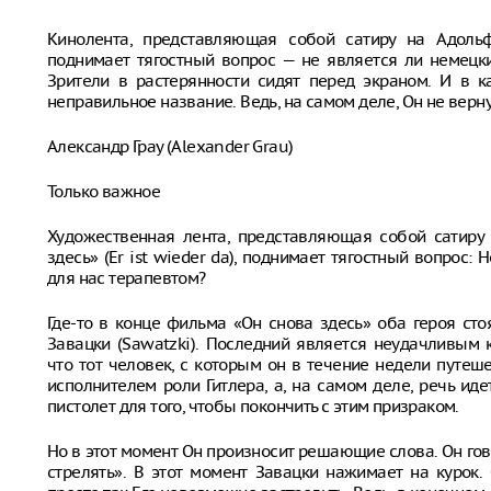
Кинолента, представляющая собой сатиру на Адольф
поднимает тягостный вопрос — не является ли немец
Зрители в растерянности сидят перед экраном. И в к
неправильное название. Ведь, на самом деле, Он не верну
Александр Грау (Alexander Grau)
Только важное
Художественная лента, представляющая собой сатиру
здесь» (Er ist wieder da), поднимает тягостный вопро
для нас терапевтом?
Где-то в конце фильма «Он снова здесь» оба героя ст
Завацки (Sawatzki). Последний является неудачливым 
что тот человек, с которым он в течение недели путеш
исполнителем роли Гитлера, а, на самом деле, речь ид
пистолет для того, чтобы покончить с этим призраком.
Но в этот момент Он произносит решающие слова. Он говор
стрелять». В этот момент Завацки нажимает на курок. 