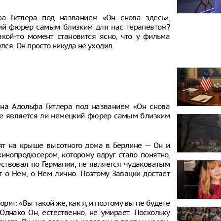
а Гитлера под названием «Он снова здесь»,
кий фюрер самым близким для нас терапевтом?
акой-то момент становится ясно, что у фильма
лся. Он просто никуда не уходил.
 на Адольфа Гитлера под названием «Он снова
с: Не является ли немецкий фюрер самым близким
оят на крыше высотного дома в Берлине — Он и
кинопродюсером, которому вдруг стало понятно,
ествовал по Германии, не является чудаковатым
ет о Нем, о Нем лично. Поэтому Завацки достает
ит: «Вы такой же, как я, и поэтому вы не будете
Однако Он, естественно, не умирает. Поскольку