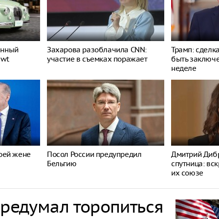
енный
Захарова разоблачила CNN:
Трамп: сделк
ewt
участие в съемках поражает
быть заключ
неделе
оей жене
Посол России предупредил
Дмитрий Дибр
Бельгию
спутница: вс
их союзе
ередумал торопиться