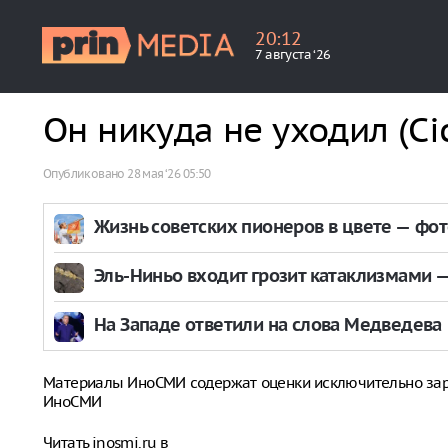
20
:
12
7 августа ‘26
Он никуда не уходил (Ci
Опубликовано
28 мая ‘26 05:50
Жизнь советских пионеров в цвете — фо
Эль-Ниньо входит грозит катаклизмами — 
На Западе ответили на слова Медведева
Материалы ИноСМИ содержат оценки исключительно за
ИноСМИ
Читать inosmi.ru в