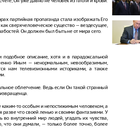
счете, Он уже давно не человек из плоти и крови.
рах партийная пропаганда стала изображать Его
, как сверхчеловеческое существо — вездесущее,
абостей. Он должен был быть не от мира сего.
 подобное описание, хотя и в парадоксальной
ршенно Иным — ненормальным, невообразимым,
ся нам телевизионными историками, а также
ми.
альное облегчение. Ведь если Он такой странный
 извращенца.
не каким-то особым и непостижимым человеком, а
 разве что своей ленью и своими фантазиями. У
 во внутренний мир людей, угадать их чувства,
, что они думали, — только более точно, более