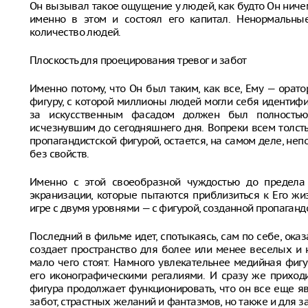
Он вызывал такое ощущение у людей, как будто Он ничем 
именно в этом и состоял его капитал. Ненормальны
количество людей.
Плоскость для проецирования тревог и забот
Именно потому, что Он был таким, как все, Ему — орато
фигуру, с которой миллионы людей могли себя идентифи
за искусственным фасадом должен был полностью
исчезнувшим до сегодняшнего дня. Вопреки всем толст
пропагандистской фигурой, остается, на самом деле, н
без свойств.
Именно с этой своеобразной чуждостью до предела
экранизации, которые пытаются приблизиться к Его жи
игре с двумя уровнями — с фигурой, созданной пропагандо
Последний в фильме идет, спотыкаясь, сам по себе, оказ
создает пространство для более или менее веселых и 
мало чего стоят. Намного увлекательнее медийная фиг
его иконографическими регалиями. И сразу же приходи
фигура продолжает функционировать, что он все еще я
забот, страстных желаний и фантазмов, но также и для 