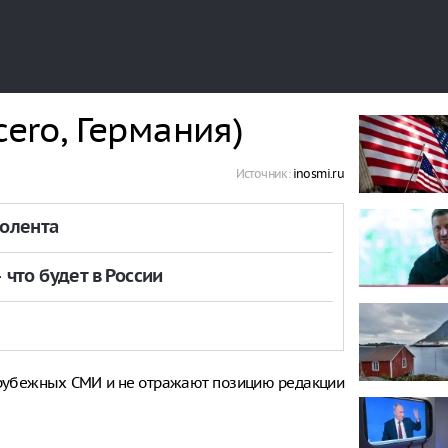
cero, Германия)
Источник:
inosmi.ru
толента
что будет в России
рубежных СМИ и не отражают позицию редакции