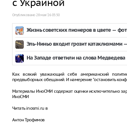
с Украиной
Опубликовано
28 мая ‘26 05:50
Жизнь советских пионеров в цвете — фо
Эль-Ниньо входит грозит катаклизмами — 
На Западе ответили на слова Медведева
Как всякий уважающий себя американский политик
предвыборных обещаний. И намерение "остановить конфликт
Материалы ИноСМИ содержат оценки исключительно за
ИноСМИ
Читать inosmi.ru в
Антон Трофимов