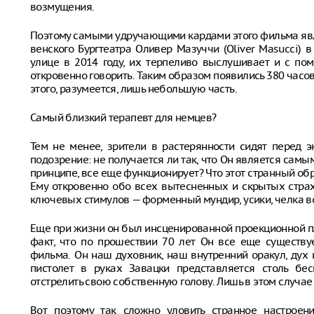
возмущения.
Поэтому самыми удручающими кардами этого фильма явл
венского Бургтеатра Оливер Мазуччи (Oliver Masucci)
улице в 2014 году, их терпеливо выслушивает и с по
откровенно говорить. Таким образом появились 380 часо
этого, разумеется, лишь небольшую часть.
Самый близкий терапевт для немцев?
Тем не менее, зрители в растерянности сидят перед 
подозрение: не получается ли так, что Он является самы
принципе, все еще функционирует? Что этот странный обр
Ему откровенно обо всех вытесненных и скрытых страх
ключевых стимулов — форменный мундир, усики, челка во
Еще при жизни он был инсценированной проекционной пл
факт, что по прошествии 70 лет Он все еще существу
фильма. Он наш духовник, наш внутренний оракул, ду
пистолет в руках Завацки представляется столь б
отстрелить свою собственную голову. Лишь в этом случа
Вот поэтому так сложно уловить странное настроен