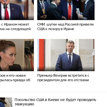
а с Ираном может
СМИ: шутки над Россией привели
ена на следующей
США к позору в Иране
ов и его новая
Премьер Венгрии встретится с
крылась правда об
президентом для его отставки
Посольство США в Киеве не будет проводить
эвакуацию