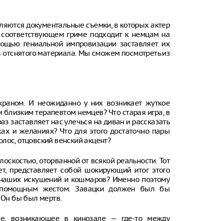
яются документальные съемки, в которых актер
 в соответствующем гриме подходит к немцам на
мощью гениальной импровизации заставляет их
в отснятого материала. Мы сможем посмотреть из
экраном. И неожиданно у них возникает жуткое
м близким терапевтом немцев? Что старая игра, в
аз заставляет нас улечься на диван и рассказать
ах и желаниях? Что для этого достаточно пары
лос, отцовский венский акцент?
оскостью, оторванной от всякой реальности. Тот
ет, представляет собой шокирующий итог этого
х наших искушений и кошмаров? Именно поэтому
еспомощным жестом. Завацки должен был бы
е Он бы был мертв.
ие, возникающее в кинозале — где-то между