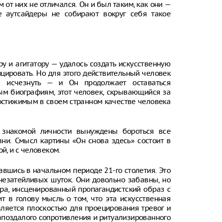
от них не отличался. Он и был таким, как они —
е аутсайдеры не собирают вокруг себя такое
ру и агитатору — удалось создать искусственную
цировать. Но для этого действительный человек
 исчезнуть — и Он продолжает оставаться
ым биографиям, этот человек, скрывающийся за
епостижимым в своем странном качестве человека
 знакомой личности вынуждены бороться все
зни. Смысл картины «Он снова здесь» состоит в
й, и с человеком.
авшись в начальном периоде 21-го столетия. Это
незатейливых шуток. Они довольно забавны, но
ура, инсценированный пропагандистский образ с
т в голову мысль о том, что эта искусственная
вляется плоскостью для проецирования тревог и
запоздалого сопротивления и ритуализированного