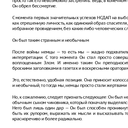
просто так Его невозможно застрелить. Ведь, в конечном 
Он обрел бессмертие.
С момента первых значительных успехов НСДАП на выбо
как отрешенную личность, как одинокий образ спасителя
избранное провидением, без каких-либо человеческих сл
Он был таким странным и необычным
После войны немцы — то есть мы — жадно подхватили
интерпретации. С того момента Он стал просто сове
воплощенным Злом. И именно таким Он преподносит
броскими заголовками в газетах и воскресными оратора
Это, естественно, удобная позиция. Она приносит колосс
и необычный, то тогда мы, немцы просто стали жертвами
Но, к сожалению, следует признать следующее: Он был 
обычным сыном чиновника, который поначалу выделялся
Него был лишь один дар — Он был способен проникнуть
быть их рупором, выражать их мысли и высказывать то
красноречиво и более радикально.