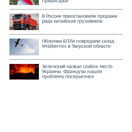
Приангарье
В России приостановили продажи
ряда китайских грузовиков
Обломки БПЛА повредили склад
Wildberries в Тверской области
Зеленский назвал слабое место
Украины. Французы нашли
проблему посерьезнее
ЕС эффективно промывает мозги
гражданам. На пропаганду идут
миллиарды (Berliner Zeitung,
Германия)
США и Израиль ощутят "дыхание
дракона": все цели будут стерты в
порошок (Mashregh, Иран)