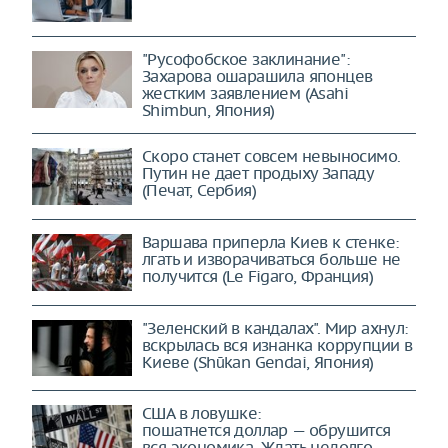
"Русофобское заклинание":
Захарова ошарашила японцев
жестким заявлением (Asahi
Shimbun, Япония)
Скоро станет совсем невыносимо.
Путин не дает продыху Западу
(Печат, Сербия)
Варшава приперла Киев к стенке:
лгать и изворачиваться больше не
получится (Le Figaro, Франция)
"Зеленский в кандалах". Мир ахнул:
вскрылась вся изнанка коррупции в
Киеве (Shūkan Gendai, Япония)
США в ловушке:
пошатнется доллар — обрушится
вся экономика. Ждать недолго