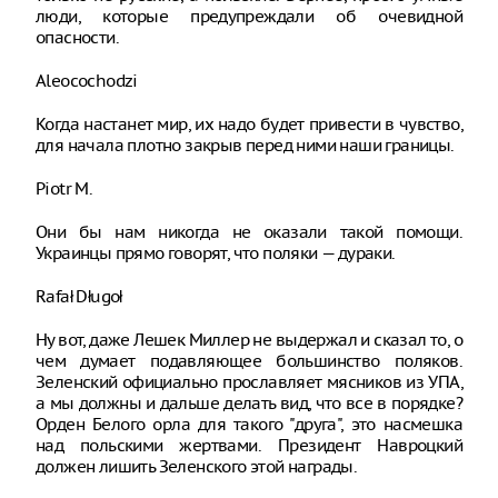
люди, которые предупреждали об очевидной
опасности.
Aleocochodzi
Когда настанет мир, их надо будет привести в чувство,
для начала плотно закрыв перед ними наши границы.
Piotr M.
Они бы нам никогда не оказали такой помощи.
Украинцы прямо говорят, что поляки — дураки.
Rafał Długoł
Ну вот, даже Лешек Миллер не выдержал и сказал то, о
чем думает подавляющее большинство поляков.
Зеленский официально прославляет мясников из УПА,
а мы должны и дальше делать вид, что все в порядке?
Орден Белого орла для такого "друга", это насмешка
над польскими жертвами. Президент Навроцкий
должен лишить Зеленского этой награды.