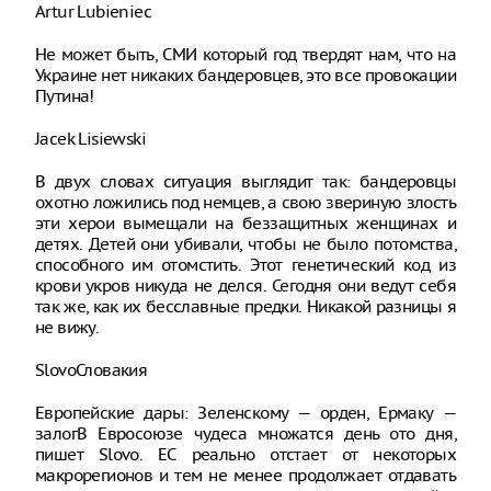
Artur Lubieniec
Не может быть, СМИ который год твердят нам, что на
Украине нет никаких бандеровцев, это все провокации
Путина!
Jacek Lisiewski
В двух словах ситуация выглядит так: бандеровцы
охотно ложились под немцев, а свою звериную злость
эти херои вымещали на беззащитных женщинах и
детях. Детей они убивали, чтобы не было потомства,
способного им отомстить. Этот генетический код из
крови укров никуда не делся. Сегодня они ведут себя
так же, как их бесславные предки. Никакой разницы я
не вижу.
SlovoСловакия
Европейские дары: Зеленскому — орден, Ермаку —
залогВ Евросоюзе чудеса множатся день ото дня,
пишет Slovo. ЕС реально отстает от некоторых
макрорегионов и тем не менее продолжает отдавать