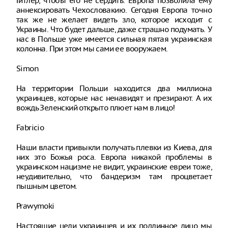
Гитлер, чтобы его не сердить. Европа позволила ему
аннексировать Чехословакию. Сегодня Европа точно
так же не желает видеть зло, которое исходит с
Украины. Что будет дальше, даже страшно подумать. У
нас в Польше уже имеется сильная пятая украинская
колонна. При этом мы сами ее вооружаем.
Simon
На территории Польши находится два миллиона
украинцев, которые нас ненавидят и презирают. А их
вождь Зеленский открыто плюет нам в лицо!
Fabricio
Наши власти привыкли получать плевки из Киева, для
них это Божья роса. Европа никакой проблемы в
украинском нацизме не видит, украинские евреи тоже,
неудивительно, что бандеризм там процветает
пышным цветом.
Prawymoki
Настоящие цели украинцев и их подлинное лицо мы