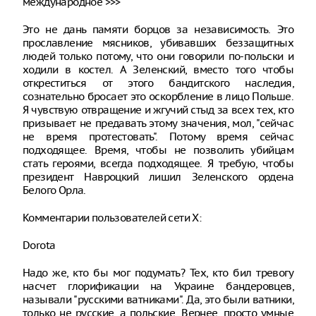
международное >>>
Это не дань памяти борцов за независимость. Это
прославление мясников, убивавших беззащитных
людей только потому, что они говорили по-польски и
ходили в костел. А Зеленский, вместо того чтобы
откреститься от этого бандитского наследия,
сознательно бросает это оскорбление в лицо Польше.
Я чувствую отвращение и жгучий стыд за всех тех, кто
призывает не предавать этому значения, мол, "сейчас
не время протестовать". Потому время сейчас
подходящее. Время, чтобы не позволить убийцам
стать героями, всегда подходящее. Я требую, чтобы
президент Навроцкий лишил Зеленского ордена
Белого Орла.
Комментарии пользователей сети X:
Dorota
Надо же, кто бы мог подумать? Тех, кто бил тревогу
насчет глорификации на Украине бандеровцев,
называли "русскими ватниками". Да, это были ватники,
только не русские, а польские. Вернее, просто умные