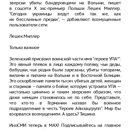
зверски убиты бандеровцами на Волыни, пишет
в соцсети X экс-премьер Польши Лешек Миллер.
"Сегодня украинцы ведут себя так же, как
их бесславные предки", — добавляют возмущенные
пользователи сети.
Лешек Миллер
Только важное
Зеленский присвоил воинской части имя "героев УПА*".
Это явный плевок в лицо каждому поляку, чьи деды,
бабушки, чья родня были зарезаны, убиты топорами,
вилами и пилами на Волыни и в Восточной Галиции.
Это оскорбление памяти тысяч убитых детей, женщин
и стариков – памяти о бойне, которую устроила УПА —
настолько цинично и таким зверским образом, что
даже немцам становилось не по себе. Представьте,
что кто-то в Германии назвал бы военное
подразделение в честь "Героев Айнзацгрупп". Мир бы
взорвался возмущением. А здесь? Тишина.
ИноСМИ теперь в MAX! Подписывайтесь на главное