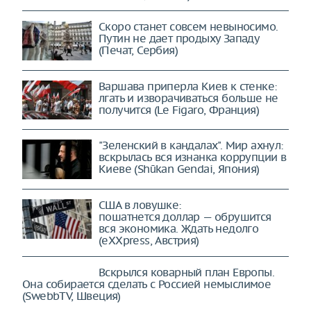
Скоро станет совсем невыносимо.
Путин не дает продыху Западу
(Печат, Сербия)
Варшава приперла Киев к стенке:
лгать и изворачиваться больше не
получится (Le Figaro, Франция)
"Зеленский в кандалах". Мир ахнул:
вскрылась вся изнанка коррупции в
Киеве (Shūkan Gendai, Япония)
США в ловушке:
пошатнется доллар — обрушится
вся экономика. Ждать недолго
(eXXpress, Австрия)
Вскрылся коварный план Европы.
Она собирается сделать с Россией немыслимое
(SwebbTV, Швеция)