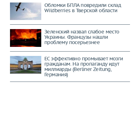
Обломки БПЛА повредили склад
Wildberries в Тверской области
Зеленский назвал слабое место
Украины. Французы нашли
проблему посерьезнее
ЕС эффективно промывает мозги
гражданам. На пропаганду идут
миллиарды (Berliner Zeitung,
Германия)
США и Израиль ощутят "дыхание
дракона": все цели будут стерты в
порошок (Mashregh, Иран)
Ведется отчаянная борьба:
конфликт на Украине перешел в
новое качество (The New York
Times, США)