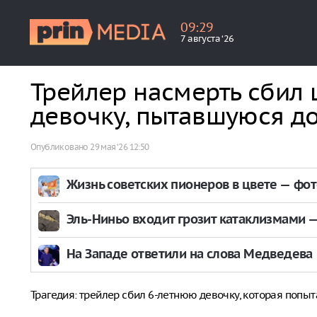
09
:
29
7 августа ‘26
Трейлер насмерть сбил
девочку, пытавшуюся до
Опубликовано
29 мая ‘26 12:50
Жизнь советских пионеров в цвете — фо
Эль-Ниньо входит грозит катаклизмами — 
На Западе ответили на слова Медведева
Трагедия: трейлер сбил 6-летнюю девочку, которая попыта