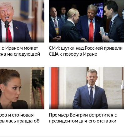
а с Ираном может
СМИ: шутки над Россией привели
ена на следующей
США к позору в Иране
ов и его новая
Премьер Венгрии встретится с
крылась правда об
президентом для его отставки