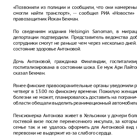
«Позвонили из полиции и сообщили, что они намерены
смогли найти транспорт», -- сообщил РИА «Новости»
правозащитник Йохан Бекман.
По сведениям издания Helsingin Sanoman, в мигра
депортации подтвердили. Представитель ведомства до
сотрудники смогут не раньше чем через несколько дней
состояние здоровье Антоновой.
Дочь Антоновой, гражданка Финляндии, госпитализ
госпитализирована в состоянии шока. Ее муж Ари Лайто
сказал Бекман.
Ранее финские правоохранительные органы уведомили ро
четверг в 13.00 по финскому времени. Пожилую женщин
болезни не может, планировалось доставить на пограни
области обещали выделить реанимационный автомобиль 
Пенсионерка Антонова живет в Хельсинки у дочери бол
гостевой визе после перенесенного инсульта, за кото
семье так и не удалось оформить для Антоновой вид 
перевозки не выдержит из-за слабого сердца.