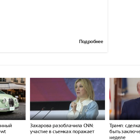
Подробнее
енный
Захарова разоблачила CNN:
Трамп: сделк
ewt
участие в съемках поражает
быть заключ
неделе