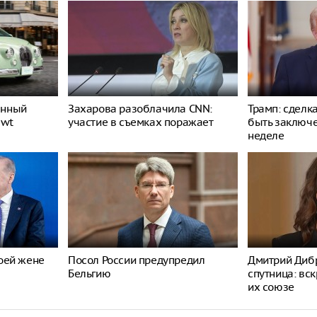
енный
Захарова разоблачила CNN:
Трамп: сделк
ewt
участие в съемках поражает
быть заключ
неделе
оей жене
Посол России предупредил
Дмитрий Дибр
Бельгию
спутница: вс
их союзе