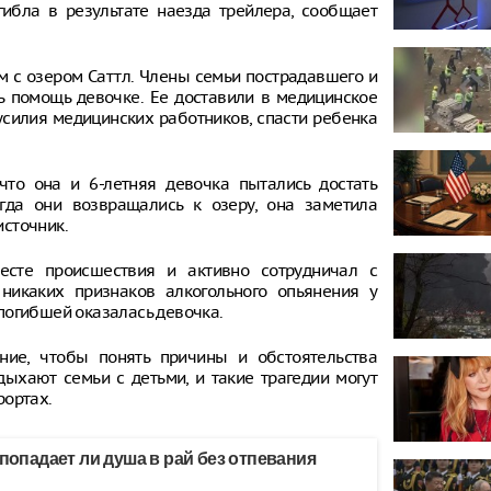
гибла в результате наезда трейлера, сообщает
м с озером Саттл. Члены семьи пострадавшего и
ь помощь девочке. Ее доставили в медицинское
усилия медицинских работников, спасти ребенка
что она и 6-летняя девочка пытались достать
гда они возвращались к озеру, она заметила
сточник.
есте происшествия и активно сотрудничал с
никаких признаков алкогольного опьянения у
погибшей оказалась девочка.
ние, чтобы понять причины и обстоятельства
дыхают семьи с детьми, и такие трагедии могут
рортах.
 попадает ли душа в рай без отпевания