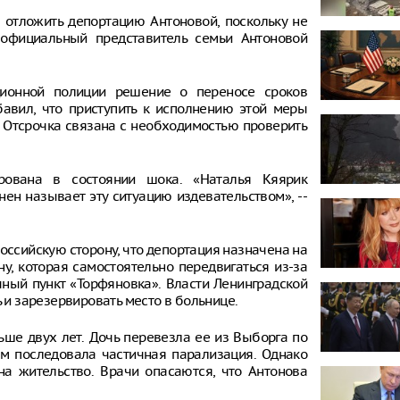
 отложить депортацию Антоновой, поскольку не
 официальный представитель семьи Антоновой
ционной полиции решение о переносе сроков
бавил, что приступить к исполнению этой меры
. Отсрочка связана с необходимостью проверить
ирована в состоянии шока. «Наталья Кяярик
нен называет эту ситуацию издевательством», --
ссийскую сторону, что депортация назначена на
у, которая самостоятельно передвигаться из-за
чный пункт «Торфяновка». Власти Ленинградской
и зарезервировать место в больнице.
ьше двух лет. Дочь перевезла ее из Выборга по
рым последовала частичная парализация. Однако
на жительство. Врачи опасаются, что Антонова