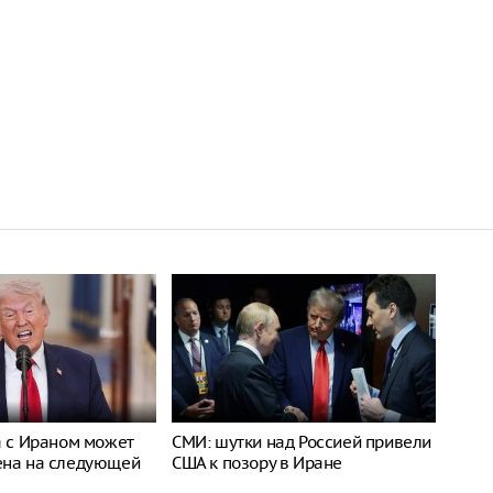
а с Ираном может
СМИ: шутки над Россией привели
ена на следующей
США к позору в Иране