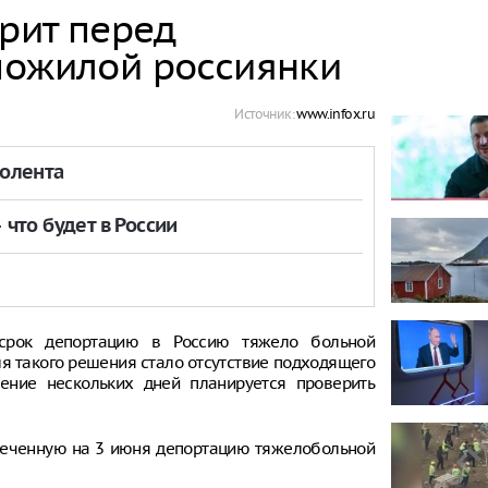
рит перед
пожилой россиянки
Источник:
www.infox.ru
толента
что будет в России
срок депортацию в Россию тяжело больной
 такого решения стало отсутствие подходящего
чение нескольких дней планируется проверить
меченную на 3 июня депортацию тяжелобольной