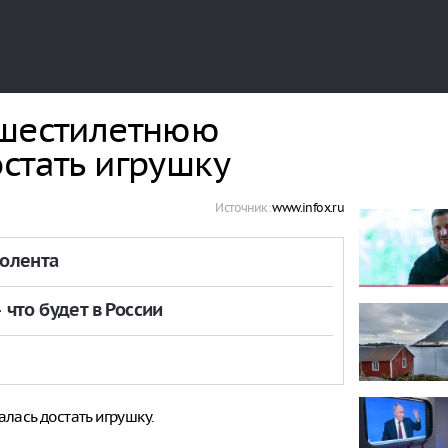
 шестилетнюю
стать игрушку
Источник:
www.infox.ru
толента
что будет в России
лась достать игрушку.