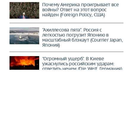
Почему Америка проигрывает все
войны? Ответ на этот вопрос
найден (Foreign Policy, США)
"Ахиллесова пята". Россия с
легкостью погрузит Японию в
масштабный блэкаут (Courrier Japan,
Япония)
"Огромный ущерб". В Киеве
ужаснулись российским ударам:
ответить нечем (Die Welt, Германия)
Открытие прорана в
Новороссийске: узкий проход
между Суджукской лагуной и
морем не спасает рыб от гибели
Доктрина размосквичивания:
почему столицу действительно
надо перенести