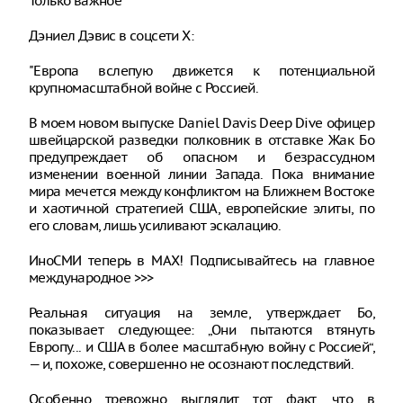
Только важное
Дэниел Дэвис в соцсети X:
"Европа вслепую движется к потенциальной
крупномасштабной войне с Россией.
В моем новом выпуске Daniel Davis Deep Dive офицер
швейцарской разведки полковник в отставке Жак Бо
предупреждает об опасном и безрассудном
изменении военной линии Запада. Пока внимание
мира мечется между конфликтом на Ближнем Востоке
и хаотичной стратегией США, европейские элиты, по
его словам, лишь усиливают эскалацию.
ИноСМИ теперь в MAX! Подписывайтесь на главное
международное >>>
Реальная ситуация на земле, утверждает Бо,
показывает следующее: „Они пытаются втянуть
Европу... и США в более масштабную войну с Россией“,
— и, похоже, совершенно не осознают последствий.
Особенно тревожно выглядит тот факт, что в