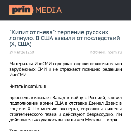
"Кипит от гнева": терпение русских
лопнуло. В США взвыли от последствий
(X, США)
29 мая ‘26 12:50
Источник:
inosmi.ru
Материалы ИноСМИ содержат оценки исключительно
зарубежных СМИ и не отражают позицию редакции
ИноСМИ
Читать inosmi.ru в
Брюссель втягивает Запад в войну с Россией, заявил
подполковник армии США в отставке Дэниел Дэвис в
соцсети X. По мнению эксперта, евроэлиты лишены
стратегического плана и действуют безрассудно. Им
действительно удалось вызвать гнев Москвы — и зря.