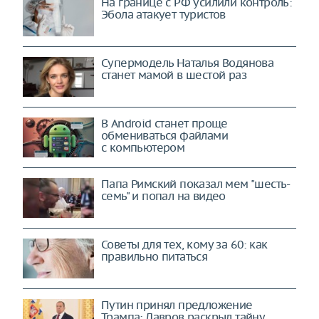
На границе с РФ усилили контроль:
Эбола атакует туристов
Супермодель Наталья Водянова
станет мамой в шестой раз
В Android станет проще
обмениваться файлами
с компьютером
Папа Римский показал мем "шесть-
семь" и попал на видео
Советы для тех, кому за 60: как
правильно питаться
Путин принял предложение
Трампа: Лавров раскрыл тайну