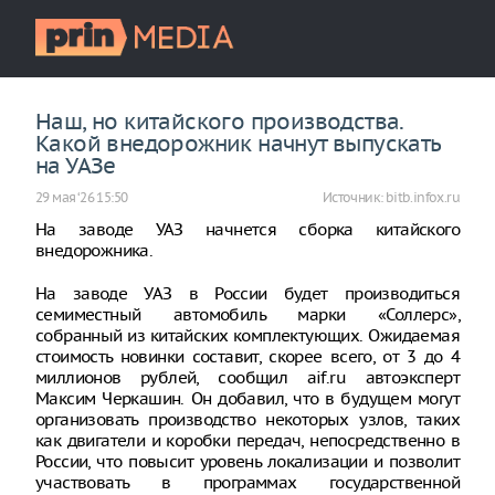
Наш, но китайского производства.
Какой внедорожник начнут выпускать
на УАЗе
29 мая ‘26 15:50
Источник:
bitb.infox.ru
На заводе УАЗ начнется сборка китайского
внедорожника.
На заводе УАЗ в России будет производиться
семиместный автомобиль марки «Соллерс»,
собранный из китайских комплектующих. Ожидаемая
стоимость новинки составит, скорее всего, от 3 до 4
миллионов рублей, сообщил aif.ru автоэксперт
Максим Черкашин. Он добавил, что в будущем могут
организовать производство некоторых узлов, таких
как двигатели и коробки передач, непосредственно в
России, что повысит уровень локализации и позволит
участвовать в программах государственной