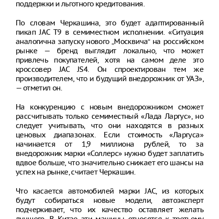
поддержки и льготного кредитования.
По словам Черкашина, это будет адаптированный
пикап JAC Т9 в семиместном исполнении. «Ситуация
аналогична запуску нового „Москвича“ на российском
рынке — бренд выглядит локально, что может
привлечь покупателей, хотя на самом деле это
кроссовер JAC JS4. Он спроектирован тем же
производителем, что и будущий внедорожник от УАЗ»,
— отметил он.
На конкуренцию с новым внедорожником сможет
рассчитывать только семиместный «Лада Ларгус», но
следует учитывать, что они находятся в разных
ценовых диапазонах. Если стоимость «Ларгуса»
начинается от 1,9 миллиона рублей, то за
внедорожник марки «Соллерс» нужно будет заплатить
вдвое больше, что значительно снижает его шансы на
успех на рынке, считает Черкашин.
Что касается автомобилей марки JAC, из которых
будут собираться новые модели, автоэксперт
подчеркивает, что их качество оставляет желать
лучшего. В Китае эти машины относятся к третьему