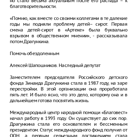
но стало весьма актуальным после его распада – к
благотворительности.
«Помню, как вместе со своими коллегами в те далекие
годы мы подняли проблему детей– сирот. Первая
смена детей-сирот в «Артеке» была буквально
взрывом в общественном мнении», - рассказывала
потом Драгункина.
Помочь обездоленным
Алексей Шапошников. Наследный депутат
Заместителем председателя Российского детского
фонда Зинаида Драгункина стала в 1987 году, на заре
перестройки. В этой организации она проработала
пять лет. И было ясно, что это дело, которому она и в
дальнейшем готова посвятить жизнь.
Международный центр народной помощи «Благовест»
начал работу в 1993 году. Он существует до сих пор.
Драгункина стала его основателем и бессменным
президентом. Статус международного фонд получил от
ООН, а первым серьезным достижением стала