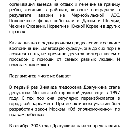
организация выезда на отдых и лечение за границу
ребят, живших в районах, которые пострадали в
результате аварии на Чернобыльской АЭС.
Подопечные фонда побывали в Дании и Швеции,
Чехии и Словакии, Норвегии и Южной Корее и в других
странах.
Как написано в редакционном предисловии к ее книге
воспоминаний, «Благодарю судьбу», она до сих пор не
ложится спать, не прочитав десяток-полтора писем с
просьбой о помощи от самых разных людей. И
помогает как может.
Парламентов много не бывает
В первый раз Зинаида Федоровна Драгункина стала
депутатом Московской городской думы еще в 1997
году. С тех пор она регулярно переизбирается в
городской парламент. При ее активном участии был
разработан закон Москвы «Об Уполномоченном по
правам ребенка».
В октябре 2005 года Драгункина начала представлять