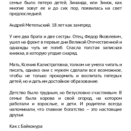
семье было пятеро детей, Зинаида, или Зинок, как
многие зовут ее и до сих пор, появилась на свет
предпоследней.
Андрей Метельский. 18 лет как зампред
У нее два брата и две сестры. Отец, Федор Яковлевич,
ушел на фронт в первые дни Великой Отечественной и
однажды чуть не погиб. Спасла толстая записная
книжка, в которую угодил снаряд.
Мать, Ксения Калистратовна, толком не умела читать и
писать, однако они с мужем сделали все возможное,
чтобы не только прокормить и воспитать пятерых
детей, но и дать им достойное образование.
Детство было трудным, но безусловно счастливым. В
семье была корова и свой огород, на котором
работали и взрослые, и дети. И родители всегда
напоминали, что главное богатство – это настоящие
друзья.
Как с Байконура