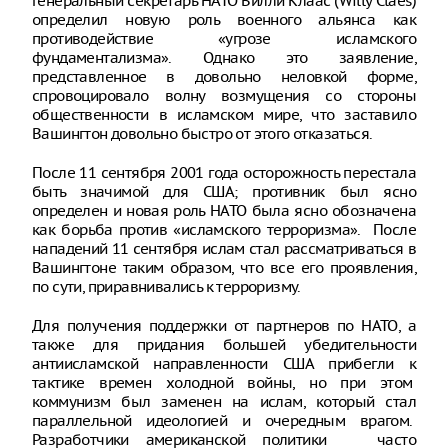
генеральный секретарь НАТО Вилли Клаас (Willy Claes)
определил новую роль военного альянса как
противодействие «угрозе исламского
фундаментализма». Однако это заявление,
представленное в довольно неловкой форме,
спровоцировало волну возмущения со стороны
общественности в исламском мире, что заставило
Вашингтон довольно быстро от этого отказаться.
После 11 сентября 2001 года осторожность перестала
быть значимой для США; противник был ясно
определен и новая роль НАТО была ясно обозначена
как борьба против «исламского терроризма». После
нападений 11 сентября ислам стал рассматриваться в
Вашингтоне таким образом, что все его проявления,
по сути, приравнивались к терроризму.
Для получения поддержки от партнеров по НАТО, а
также для придания большей убедительности
антиисламской направленности США прибегли к
тактике времен холодной войны, но при этом
коммунизм был заменен на ислам, который стал
параллельной идеологией и очередным врагом.
Разработчики американской политики часто