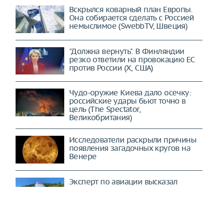
Вскрылся коварный план Европы.
Она собирается сделать с Россией
немыслимое (SwebbTV, Швеция)
"Должна вернуть". В Финляндии
резко ответили на провокацию ЕС
против России (X, США)
Чудо-оружие Киева дало осечку:
российские удары бьют точно в
цель (The Spectator,
Великобритания)
Исследователи раскрыли причины
появления загадочных кругов на
Венере
Эксперт по авиации высказал
предположения о ЧП с Cessna в
Приангарье