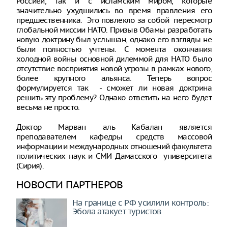
Россией, так и с исламским миром, которые
значительно ухудшились во время правления его
предшественника. Это повлекло за собой пересмотр
глобальной миссии НАТО. Призыв Обамы разработать
новую доктрину был услышан, однако его взгляды не
были полностью учтены. С момента окончания
холодной войны основной дилеммой для НАТО было
отсутствие восприятия новой угрозы в рамках нового,
более крупного альянса. Теперь вопрос
формулируется так - сможет ли новая доктрина
решить эту проблему? Однако ответить на него будет
весьма не просто.
Доктор Марван аль Кабалан является
преподавателем кафедры средств массовой
информации и международных отношений факультета
политических наук и СМИ Дамасского университета
(Сирия).
НОВОСТИ ПАРТНЕРОВ
На границе с РФ усилили контроль:
Эбола атакует туристов