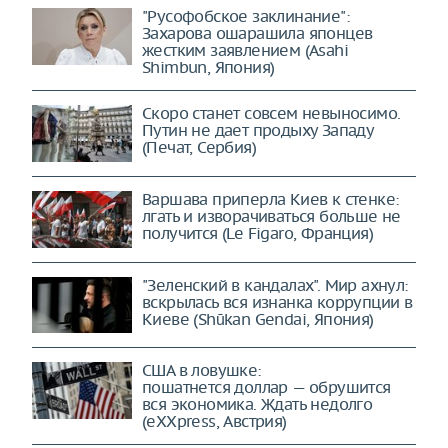
"Русофобское заклинание":
Захарова ошарашила японцев
жестким заявлением (Asahi
Shimbun, Япония)
Скоро станет совсем невыносимо.
Путин не дает продыху Западу
(Печат, Сербия)
Варшава приперла Киев к стенке:
лгать и изворачиваться больше не
получится (Le Figaro, Франция)
"Зеленский в кандалах". Мир ахнул:
вскрылась вся изнанка коррупции в
Киеве (Shūkan Gendai, Япония)
США в ловушке:
пошатнется доллар — обрушится
вся экономика. Ждать недолго
(eXXpress, Австрия)