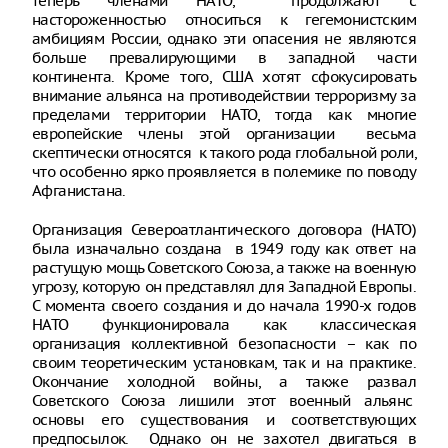
теперь членами НАТО, продолжают с
настороженностью относиться к гегемонистским
амбициям России, однако эти опасения не являются
больше превалирующими в западной части
континента. Кроме того, США хотят сфокусировать
внимание альянса на противодействии терроризму за
пределами территории НАТО, тогда как многие
европейские члены этой организации весьма
скептически относятся к такого рода глобальной роли,
что особенно ярко проявляется в полемике по поводу
Афганистана.
Организация Североатлантического договора (НАТО)
была изначально создана в 1949 году как ответ на
растущую мощь Советского Союза, а также на военную
угрозу, которую он представлял для Западной Европы.
С момента своего создания и до начала 1990-х годов
НАТО функционировала как классическая
организация коллективной безопасности – как по
своим теоретическим установкам, так и на практике.
Окончание холодной войны, а также развал
Советского Союза лишили этот военный альянс
основы его существования и соответствующих
предпосылок. Однако он не захотел двигаться в