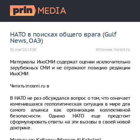
НАТО в поисках общего врага (Gulf
News, ОАЭ)
31 мая ‘26 13:50
Источник:
inosmi.ru
Материалы ИноСМИ содержат оценки исключительно
зарубежных СМИ и не отражают позицию редакции
ИноСМИ
Читать inosmi.ru в
В НАТО не раз обсуждался вопрос о том, что означает
изменившаяся геополитическая ситуация в мире для
самого альянса как организации коллективной
безопасности. Однако НАТО еще предстоит
сформулировать ответы на эти вызовы в своей новой
доктрине.
Марван аль Кабалан (Marwan Al Kabalan)