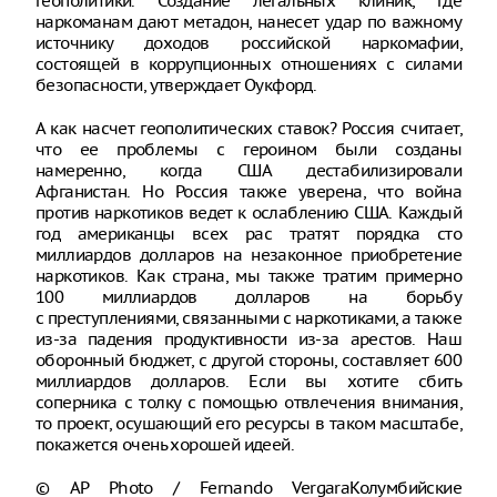
геополитики. Создание легальных клиник, где
наркоманам дают метадон, нанесет удар по важному
источнику доходов российской наркомафии,
состоящей в коррупционных отношениях с силами
безопасности, утверждает Оукфорд.
А как насчет геополитических ставок? Россия считает,
что ее проблемы с героином были созданы
намеренно, когда США дестабилизировали
Афганистан. Но Россия также уверена, что война
против наркотиков ведет к ослаблению США. Каждый
год американцы всех рас тратят порядка сто
миллиардов долларов на незаконное приобретение
наркотиков. Как страна, мы также тратим примерно
100 миллиардов долларов на борьбу
с преступлениями, связанными с наркотиками, а также
из-за падения продуктивности из-за арестов. Наш
оборонный бюджет, с другой стороны, составляет 600
миллиардов долларов. Если вы хотите сбить
соперника с толку с помощью отвлечения внимания,
то проект, осушающий его ресурсы в таком масштабе,
покажется очень хорошей идеей.
© AP Photo / Fernando VergaraКолумбийские