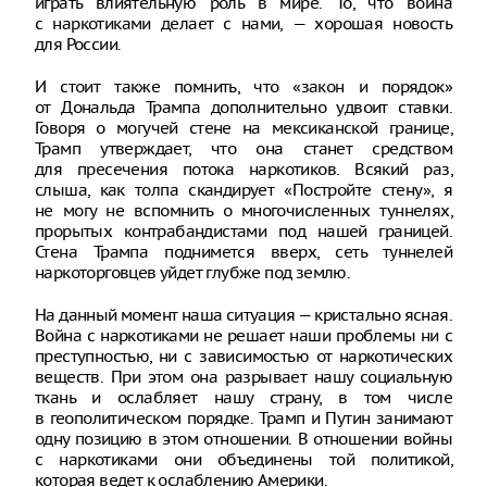
играть влиятельную роль в мире. То, что война
с наркотиками делает с нами, — хорошая новость
для России.
И стоит также помнить, что «закон и порядок»
от Дональда Трампа дополнительно удвоит ставки.
Говоря о могучей стене на мексиканской границе,
Трамп утверждает, что она станет средством
для пресечения потока наркотиков. Всякий раз,
слыша, как толпа скандирует «Постройте стену», я
не могу не вспомнить о многочисленных туннелях,
прорытых контрабандистами под нашей границей.
Стена Трампа поднимется вверх, сеть туннелей
наркоторговцев уйдет глубже под землю.
На данный момент наша ситуация — кристально ясная.
Война с наркотиками не решает наши проблемы ни с
преступностью, ни с зависимостью от наркотических
веществ. При этом она разрывает нашу социальную
ткань и ослабляет нашу страну, в том числе
в геополитическом порядке. Трамп и Путин занимают
одну позицию в этом отношении. В отношении войны
с наркотиками они объединены той политикой,
которая ведет к ослаблению Америки.