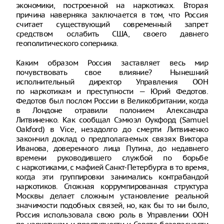
экономики, построенной на наркотиках. Вторая
причина наверняка заключается в том, что Россия
считает существующий современный запрет
средством ослабить США, своего давнего
геополитического соперника.
Каким образом Россия заставляет весь мир
почувствовать свое влияние? Нынешний
исполнительный директор Управления ООН
по наркотикам и преступности — Юрий Федотов.
Федотов был послом России в Великобритании, когда
в Лондоне отравили полонием Александра
Литвиненко. Как сообщал Сэмюэл Оукфорд (Samuel
Oakford) в Vice, незадолго до смерти Литвиненко
закончил доклад о предполагаемых связях Виктора
Иванова, доверенного лица Путина, до недавнего
времени руководившего службой по борьбе
с наркотиками, с мафией Санкт-Петербурга в то время,
когда эти группировки занимались контрабандой
наркотиков. Сложная коррумпированная структура
Москвы делает сложным установление реальной
значимости подобных связей, но, как бы то ни было,
Россия использовала свою роль в Управлении ООН