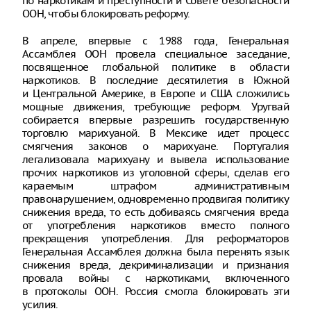
по наркотикам и преступности и Совете безопасности
ООН, чтобы блокировать реформу.
В апреле, впервые с 1988 года, Генеральная
Ассамблея ООН провела специальное заседание,
посвященное глобальной политике в области
наркотиков. В последние десятилетия в Южной
и Центральной Америке, в Европе и США сложились
мощные движения, требующие реформ. Уругвай
собирается впервые разрешить государственную
торговлю марихуаной. В Мексике идет процесс
смягчения законов о марихуане. Португалия
легализовала марихуану и вывела использование
прочих наркотиков из уголовной сферы, сделав его
караемым штрафом административным
правонарушением, одновременно продвигая политику
снижения вреда, то есть добиваясь смягчения вреда
от употребления наркотиков вместо полного
прекращения употребления. Для реформаторов
Генеральная Ассамблея должна была перенять язык
снижения вреда, декриминализации и признания
провала войны с наркотиками, включенного
в протоколы ООН. Россия смогла блокировать эти
усилия.