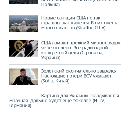
Польша)
Новые санкции США не так
страшны, как кажется. В них очень
много нюансов (Stratfor, США)
США ломают прежний миропорядок
через колено. Все ради одной
конкретной цели (Страна.ua,
Украина)
Зеленский окончательно заврался.
Настоящие потери ВСУ ужасают
(Sohu, Китай)
Картина для Украины складывается
мрачная. Дальше будет еще тяжелее (N-TV,
Германия)
Россиянам дали советы по
созданию успешного бизнеса в
деревне