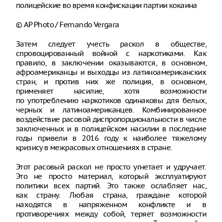
полицейские во время конфискации партии кокаина
© AP Photo / Fernando Vergara
Затем следует учесть раскол в обществе,
спровоцированный войной с наркотиками. Как
правило, в заключении оказываются, в основном,
афроамериканцы и выходцы из латиноамериканских
стран, и против них же полиция, в основном,
применяет насилие, хотя возможности
по употреблению наркотиков одинаковы для белых,
черных и латиноамериканцев. Комбинированное
воздействие расовой диспропорциональности в числе
заключенных и в полицейском насилии в последние
годы привели в 2016 году к наиболее тяжелому
кризису в межрасовых отношениях в стране.
Этот расовый раскол не просто угнетает и удручает.
Это не просто материал, который эксплуатируют
политики всех партий. Это также ослабляет нас,
как страну. Любая страна, граждане которой
находятся в напряженном конфликте и в
противоречиях между собой, теряет возможности