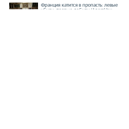
Франция катится в пропасть: левые
убили, правые добили (AgoraVox,
Франция)
"С этой нацией покончено". Как
Зеленский Россию к миру
"принуждал"
Ученые назвали овощи, полезные
для работы мозга
За неделю Мерц разрушил и
партию, и свой авторитет. Теперь
придется уйти
США упустили решающий момент.
Стратегического поражения не
избежать
У США остался один-единственный