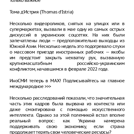
Только важное
Тома д’Истрия (Thomas d’Istria)
Несколько видеороликов, снятых на улицах или в
супермаркетах, вызвали в мае одну из самых острых
дискуссий в украинских соцсетях. На них были
запечатлены люди — предположительно выходцы из
Южной Азии. Несколько недель это подогревало слухи
о массовом приезде иностранных рабочих — якобы
им предстоит закрыть нехватку рук, вызванную
крупномасштабным российско-украинским
конфликтом, начавшимся в феврале 2022 года.
ИноСМИ теперь в MAX! Подписывайтесь на главное
международное >>>
Несколько расследований показали, что значительная
часть этих кадров была вырвана из контекста или
даже смонтирована с помощью искусственного
интеллекта. Однако за этой полемикой встал вполне
реальный вопрос: как Украина намерена
поддерживать свою экономику, если страна
продолжает терять свои человеческие ресурсы?