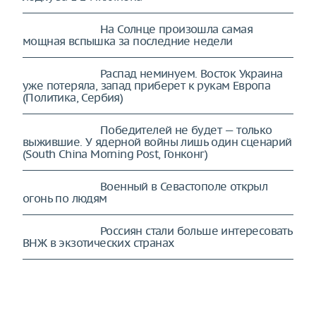
На Солнце произошла самая
мощная вспышка за последние недели
Распад неминуем. Восток Украина
уже потеряла, запад приберет к рукам Европа
(Политика, Сербия)
Победителей не будет — только
выжившие. У ядерной войны лишь один сценарий
(South China Morning Post, Гонконг)
Военный в Севастополе открыл
огонь по людям
Россиян стали больше интересовать
ВНЖ в экзотических странах
"Никогда не вступим": Залужный
похоронил мечту Украины о НАТО (Європейська
правда, Украина)