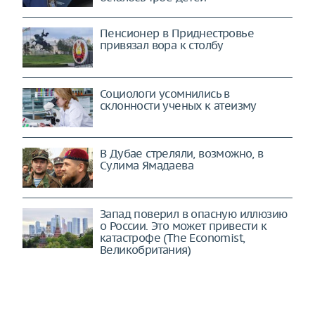
Пенсионер в Приднестровье
привязал вора к столбу
Социологи усомнились в
склонности ученых к атеизму
В Дубае стреляли, возможно, в
Сулима Ямадаева
Запад поверил в опасную иллюзию
о России. Это может привести к
катастрофе (The Economist,
Великобритания)
"Прорвали оборону". Россия
ударила по слабому месту: Киев
готовит план "Б" (CNN, США)