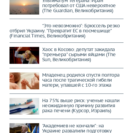
Ультиматум Тегерана: Иран
потребовал от США невероятное
(The Guardian, Великобритания)
“Это невозможно”: Брюссель резко
отбрил Украину. "Превратит ЕС в посмешище"
(Financial Times, Великобритания)
Хаос в Косово: депутат закидала
"премьера" сырыми яйцами (The
Sun, Великобритания)
Младенец родился спустя полтора
часа после трагической гибели
матери, упавшей с 10-го этажа
На 75% выше риск: ученые нашли
неожиданную причину развития
рака печени (Курсор, Израиль)
"Академиев не кончали": на
Украине развалили подготовку