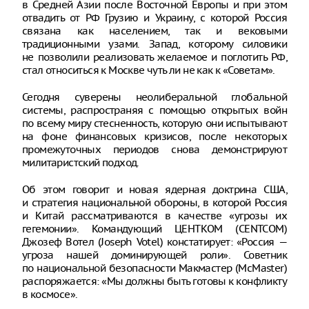
в Средней Азии после Восточной Европы и при этом
отвадить от РФ Грузию и Украину, с которой Россия
связана как населением, так и вековыми
традиционными узами. Запад, которому силовики
не позволили реализовать желаемое и поглотить РФ,
стал относиться к Москве чуть ли не как к «Советам».
Сегодня суверены неолиберальной глобальной
системы, распространяя с помощью открытых войн
по всему миру стесненность, которую они испытывают
на фоне финансовых кризисов, после некоторых
промежуточных периодов снова демонстрируют
милитаристский подход.
Об этом говорит и новая ядерная доктрина США,
и стратегия национальной обороны, в которой Россия
и Китай рассматриваются в качестве «угрозы их
гегемонии». Командующий ЦЕНТКОМ (CENTCOM)
Джозеф Вотел (Joseph Votel) констатирует: «Россия —
угроза нашей доминирующей роли». Советник
по национальной безопасности Макмастер (McMaster)
распоряжается: «Мы должны быть готовы к конфликту
в космосе».