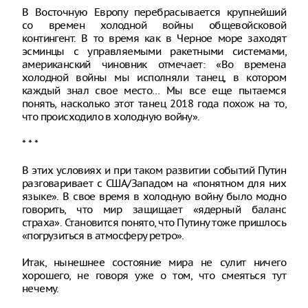
В Восточную Европу перебрасывается крупнейший
со времен холодной войны общевойсковой
контингент. В то время как в Черное море заходят
эсминцы с управляемыми ракетными системами,
американский чиновник отмечает: «Во времена
холодной войны мы исполняли танец, в котором
каждый знал свое место… Мы все еще пытаемся
понять, насколько этот танец 2018 года похож на то,
что происходило в холодную войну».
* * *
В этих условиях и при таком развитии событий Путин
разговаривает с США/Западом на «понятном для них
языке». В свое время в холодную войну было модно
говорить, что мир защищает «ядерный баланс
страха». Становится понято, что Путину тоже пришлось
«погрузиться в атмосферу ретро».
Итак, нынешнее состояние мира не сулит ничего
хорошего, не говоря уже о том, что смеяться тут
нечему.