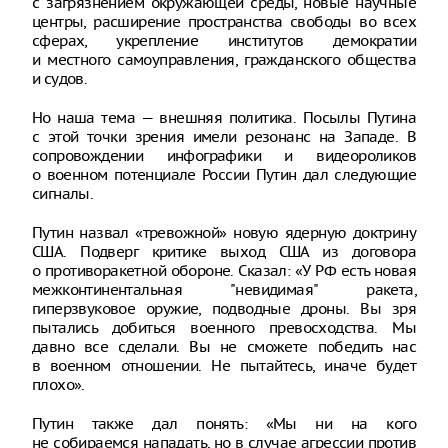
с загрязнением окружающей среды, новые научные
центры, расширение пространства свободы во всех
сферах, укрепление институтов демократии
и местного самоуправления, гражданского общества
и судов.
Но наша тема — внешняя политика. Посылы Путина
с этой точки зрения имели резонанс на Западе. В
сопровождении инфографики и видеороликов
о военном потенциале России Путин дал следующие
сигналы.
Путин назвал «тревожной» новую ядерную доктрину
США. Подверг критике выход США из договора
о противоракетной обороне. Сказал: «У РФ есть новая
межконтинентальная "невидимая" ракета,
гиперзвуковое оружие, подводные дроны. Вы зря
пытались добиться военного превосходства. Мы
давно все сделали. Вы не сможете победить нас
в военном отношении. Не пытайтесь, иначе будет
плохо».
Путин также дал понять: «Мы ни на кого
не собираемся нападать, но в случае агрессии против