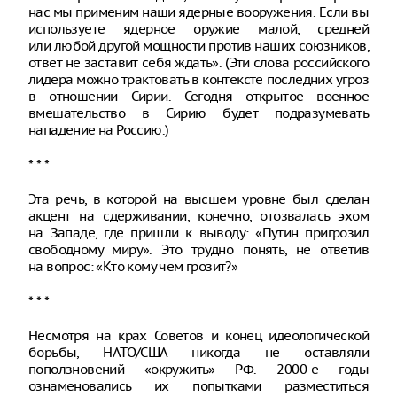
нас мы применим наши ядерные вооружения. Если вы
используете ядерное оружие малой, средней
или любой другой мощности против наших союзников,
ответ не заставит себя ждать». (Эти слова российского
лидера можно трактовать в контексте последних угроз
в отношении Сирии. Сегодня открытое военное
вмешательство в Сирию будет подразумевать
нападение на Россию.)
* * *
Эта речь, в которой на высшем уровне был сделан
акцент на сдерживании, конечно, отозвалась эхом
на Западе, где пришли к выводу: «Путин пригрозил
свободному миру». Это трудно понять, не ответив
на вопрос: «Кто кому чем грозит?»
* * *
Несмотря на крах Советов и конец идеологической
борьбы, НАТО/США никогда не оставляли
поползновений «окружить» РФ. 2000-е годы
ознаменовались их попытками разместиться