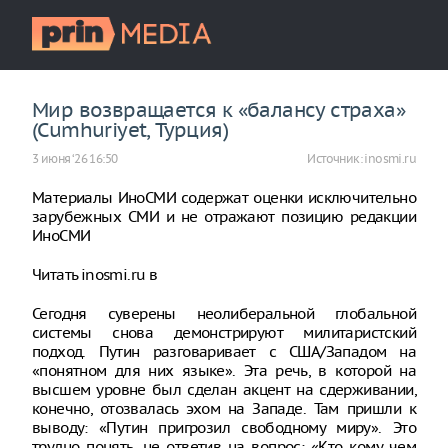
Мир возвращается к «балансу страха»
(Cumhuriyet, Турция)
3 июня ‘26 16:50
Источник:
inosmi.ru
Материалы ИноСМИ содержат оценки исключительно
зарубежных СМИ и не отражают позицию редакции
ИноСМИ
Читать inosmi.ru в
Сегодня суверены неолиберальной глобальной
системы снова демонстрируют милитаристский
подход. Путин разговаривает с США/Западом на
«понятном для них языке». Эта речь, в которой на
высшем уровне был сделан акцент на сдерживании,
конечно, отозвалась эхом на Западе. Там пришли к
выводу: «Путин пригрозил свободному миру». Это
трудно понять, не ответив на вопрос: «Кто кому чем