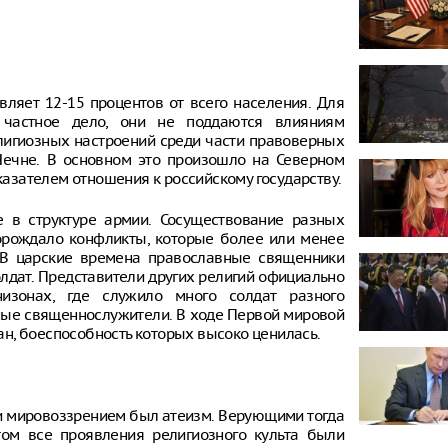
ляет 12-15 процентов от всего населения. Для
 частное дело, они не поддаются влияниям
лигиозных настроений среди части правоверных
Чечне. В основном это произошло на Северном
оказателем отношения к российскому государству.
е в структуре армии. Сосуществование разных
орождало конфликты, которые более или менее
 В царские времена православные священники
олдат. Представители других религий официально
изонах, где служило много солдат разного
ные священнослужители. В ходе Первой мировой
н, боеспособность которых высоко ценилась.
и мировоззрением был атеизм. Верующими тогда
ом все проявления религиозного культа были