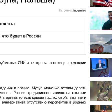
Источник:
inosmi.ru
толента
что будет в России
рубежных СМИ и не отражают позицию редакции
адания в армию. Мусульмане же готовы давать
регионы России традиционно являются самыми
в армии, то есть крыша над головой, питание и
 альтернатива отсутствию перспектив в родных