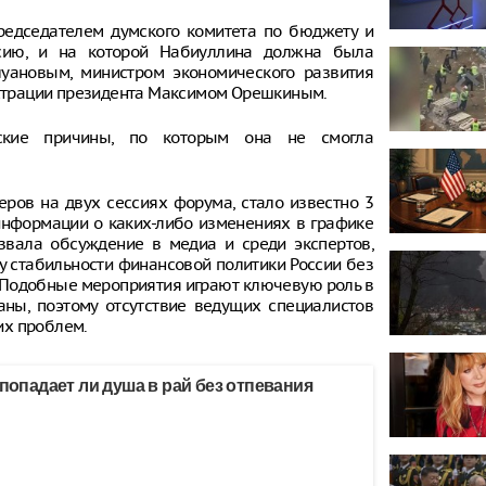
едседателем думского комитета по бюджету и
ссию, и на которой Набиуллина должна была
уановым, министром экономического развития
страции президента Максимом Орешкиным.
еские причины, по которым она не смогла
еров на двух сессиях форума, стало известно 3
 информации о каких-либо изменениях в графике
звала обсуждение в медиа и среди экспертов,
у стабильности финансовой политики России без
. Подобные мероприятия играют ключевую роль в
аны, поэтому отсутствие ведущих специалистов
их проблем.
 попадает ли душа в рай без отпевания