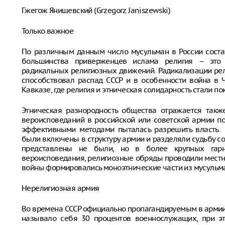
Гжегож Янишевский (Grzegorz Janiszewski)
Только важное
По различным данным число мусульман в России состав
большинства приверженцев ислама религия – это
радикальных религиозных движений. Радикализации ре
способствовал распад СССР и в особенности война в 
Кавказе, где религия и этническая солидарность стали п
Этническая разнородность общества отражается такж
вероисповеданий в российской или советской армии п
эффективными методами пыталась разрешить власть.
были включены в структуру армии и разделяли судьбу с
представлены не были, но в более крупных гарн
вероисповедания, религиозные обряды проводили мест
войны формировались моноэтнические части из мусульма
Нерелигиозная армия
Во времена СССР официально пропагандируемым в арми
называло себя 30 процентов военнослужащих, при эт