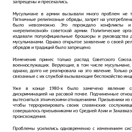
запрещены и пресекались.
Мусульмане в армии вызывали много проблем не тол
Пятничные религиозные обряды, запрет на употреблен
было невозможно. Это порождало конфликты и
«нерелигиозной» советской армии. Политические орг
издавали полуофициальные брошюры и руководства д
мусульманами. Однако открытое заявление о своей ре
обрядов и традиций было запрещено.
Изменения принес только распад Советского Союза
военнослужащих. Верующие, в том числе мусульмане, 
однако, долго не реагировала на это явление. Только
связанные с их службой вызывающие беспокойство инцид
Уже в конце 1980-х было замечено явление см
дискриминацией на расовой почве. Подчиненные отнош
вытесняться этническими отношениями. Призывники из 
чтобы терроризировать своих славянских сослуживц
совершалось призывниками из Средней Азии и Закавказ
происхождения.
Проблемы усилились одновременно с изменением сис