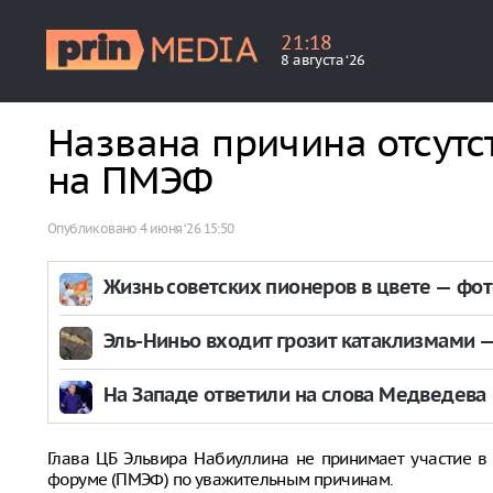
21
:
18
8 августа ‘26
Названа причина отсут
на ПМЭФ
Опубликовано
4 июня ‘26 15:50
Жизнь советских пионеров в цвете — фо
Эль-Ниньо входит грозит катаклизмами — 
На Западе ответили на слова Медведева
Глава ЦБ Эльвира Набиуллина не принимает участие 
форуме (ПМЭФ) по уважительным причинам.