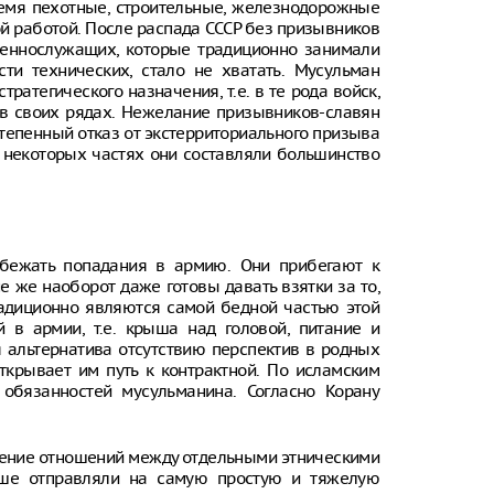
емя пехотные, строительные, железнодорожные
ой работой. После распада СССР без призывников
оеннослужащих, которые традиционно занимали
ти технических, стало не хватать. Мусульман
ратегического назначения, т.е. в те рода войск,
в своих рядах. Нежелание призывников-славян
степенный отказ от экстерриториального призыва
В некоторых частях они составляли большинство
бежать попадания в армию. Они прибегают к
е же наоборот даже готовы давать взятки за то,
радиционно являются самой бедной частью этой
 в армии, т.е. крыша над головой, питание и
 альтернатива отсутствию перспектив в родных
крывает им путь к контрактной. По исламским
обязанностей мусульманина. Согласно Корану
ение отношений между отдельными этническими
ьше отправляли на самую простую и тяжелую