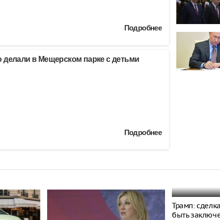
Подробнее
 делали в Мещерском парке с детьми
Подробнее
Трамп: сделк
быть заключ