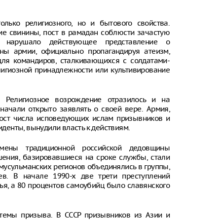
ько религиозного, но и бытового свойства.
ие свинины, пост в рамадан соблюсти зачастую
 нарушало действующее представление о
аны армии, официально пропагандируя атеизм,
ля командиров, сталкивающихся с солдатами-
лигиозной принадлежности или культивирование
. Религиозное возрождение отразилось и на
начали открыто заявлять о своей вере. Армия,
 рост числа исповедующих ислам призывников и
енты, вынудили власть к действиям.
ены традиционной российской дедовщины
ения, базировавшиеся на сроке службы, стали
мусульманских регионов объединялись в группы,
ев. В начале 1990-х две трети преступлений
ья, а 80 процентов самоубийц было славянского
темы призыва. В СССР призывников из Азии и