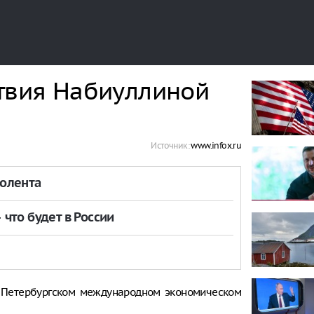
ствия Набиуллиной
Источник:
www.infox.ru
толента
что будет в России
в Петербургском международном экономическом