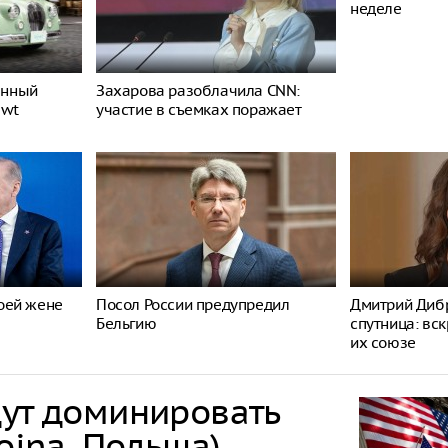
неделе
енный
Захарова разоблачила CNN:
ewt
участие в съемках поражает
оей жене
Посол России предупредил
Дмитрий Дибр
Бельгию
спутница: вс
их союзе
дут доминировать
ojna, Польша)