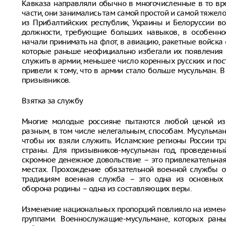
Кавказа направляли обычно в многочисленные в то вр
части, они занимались там самой простой и самой тяжел
из Прибалтийских республик, Украины и Белоруссии в
должности, требующие больших навыков, в особеннос
начали принимать на флот, в авиацию, ракетные войска ст
которые раньше неофициально избегали их появления 
служить в армии, меньшее число коренных русских и по
привели к тому, что в армии стало больше мусульман. 
призывников.
Взятка за службу
Многие молодые россияне пытаются любой ценой из
разным, в том числе нелегальным, способам. Мусульман
чтобы их взяли служить. Исламские регионы России т
страны. Для призывников-мусульман год, проведенный
скромное денежное довольствие – это привлекательная
местах. Прохождение обязательной военной службы от
традициям военная служба – это одна из основных 
оборона родины – одна из составляющих веры.
Изменение национальных пропорций повлияло на измен
группами. Военнослужащие-мусульмане, которых ран