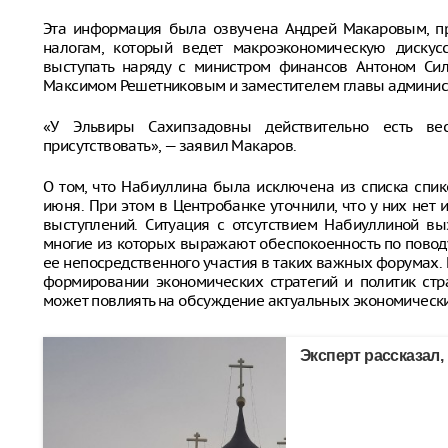
Эта информация была озвучена Андрей Макаровым, пр
налогам, который ведет макроэкономическую диску
выступать наряду с министром финансов Антоном Сил
Максимом Решетниковым и заместителем главы админи
«У Эльвиры Сахипзадовны действительно есть в
присутствовать», — заявил Макаров.
О том, что Набиуллина была исключена из списка спик
июня. При этом в Центробанке уточнили, что у них нет
выступлений. Ситуация с отсутствием Набиуллиной вы
многие из которых выражают обеспокоенность по повод
ее непосредственного участия в таких важных форумах
формировании экономических стратегий и политик стр
может повлиять на обсуждение актуальных экономическ
Эксперт рассказал,