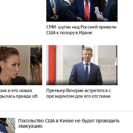
СМИ: шутки над Россией привели
США к позору в Иране
ов и его новая
Премьер Венгрии встретится с
крылась правда об
президентом для его отставки
Посольство США в Киеве не будет проводить
эвакуацию