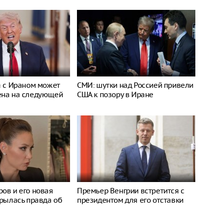
а с Ираном может
СМИ: шутки над Россией привели
ена на следующей
США к позору в Иране
ов и его новая
Премьер Венгрии встретится с
крылась правда об
президентом для его отставки