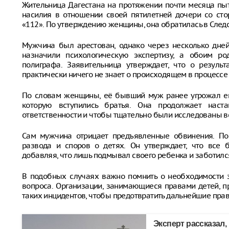
Жительница Дагестана на протяжении почти месяца пы
насилия в отношении своей пятилетней дочери со ст
«112». По утверждению женщины, она обратилась в Следс
Мужчина был арестован, однако через несколько дней 
назначили психологическую экспертизу, а обоим ро
полиграфа. Заявительница утверждает, что о резуль
практически ничего не знает о происходящем в процессе
По словам женщины, её бывший муж ранее угрожал ей
которую вступились братья. Она продолжает наст
ответственности и чтобы тщательно были исследованы в
Сам мужчина отрицает предъявленные обвинения. По
развода и споров о детях. Он утверждает, что все 
добавляя, что лишь подмывал своего ребенка и заботился
В подобных случаях важно помнить о необходимости 
вопроса. Организации, занимающиеся правами детей, 
таких инцидентов, чтобы предотвратить дальнейшие прав
Эксперт рассказал,