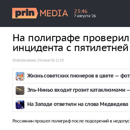
23
:
46
7 августа ‘26
На полиграфе проверил
инцидента с пятилетне
Опубликовано
24 июня ‘26 11:50
Жизнь советских пионеров в цвете — фо
Эль-Ниньо входит грозит катаклизмами — 
На Западе ответили на слова Медведева
Россиянин прошел полиграф после подозрений в недопус