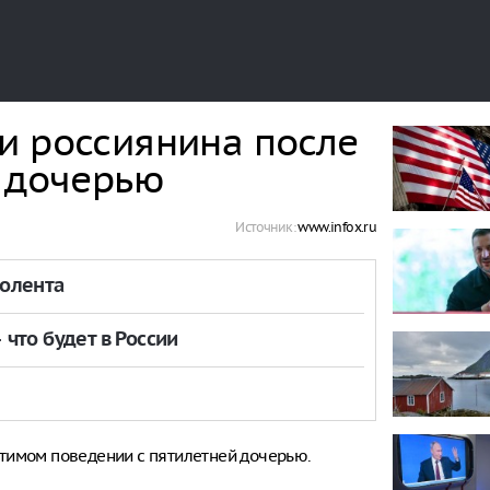
и россиянина после
й дочерью
Источник:
www.infox.ru
толента
что будет в России
тимом поведении с пятилетней дочерью.