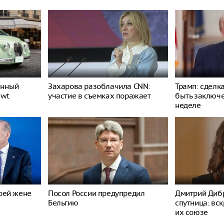
енный
Захарова разоблачила CNN:
Трамп: сделк
ewt
участие в съемках поражает
быть заключ
неделе
оей жене
Посол России предупредил
Дмитрий Дибр
Бельгию
спутница: вс
их союзе