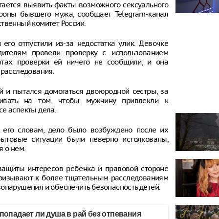
тается выявить факты возможного сексуального
ороны бывшего мужа, сообщает Telegram-канал
твенный комитет России.
его отпустили из-за недостатка улик. Девочке
дителям провели проверку с использованием
татах проверки ей ничего не сообщили, и она
 расследования.
 и пытался домогаться двоюродной сестры, за
аивать на том, чтобы мужчину привлекли к
се аспекты дела.
 его словам, дело было возбуждено после их
бытовые ситуации были неверно истолкованы,
 о нем.
защиты интересов ребенка и правовой стороне
призывают к более тщательным расследованиям
онарушения и обеспечить безопасность детей.
 попадает ли душа в рай без отпевания