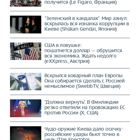
получится (Le Figaro, Франция)
"Зеленский в кандалах". Мир ахнул:
вскрылась вся изнанка коррупции в
Киеве (Shūkan Gendai, Япония)
США в ловушке:
пошатнется доллар — обрушится
вся экономика. Ждать недолго
(eXXpress, Австрия)
Вскрылся коварный план Европы.
Она собирается сделать с Россией
немыслимое (SwebbTV, Швеция)
"Должна вернуть". В Финляндии
резко ответили на провокацию ЕС
против России (X, США)
Чудо-оружие Киева дало осечку:
российские удары бьют точно в
цель (The Spectator,