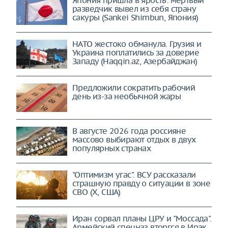
Япония пришла в ярость: мертвый
разведчик вывел из себя страну
сакуры (Sankei Shimbun, Япония)
НАТО жестоко обманула. Грузия и
Украина поплатились за доверие
Западу (Haqqin.az, Азербайджан)
Предложили сократить рабочий
день из-за необычной жары
В августе 2026 года россияне
массово выбирают отдых в двух
популярных странах
"Оптимизм угас". ВСУ рассказали
страшную правду о ситуации в зоне
СВО (X, США)
Иран сорвал планы ЦРУ и "Моссада".
Армейский спецназ вторгся в Ирак