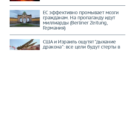
ЕС эффективно промывает мозги
гражданам. На пропаганду идут
миллиарды (Berliner Zeitung,
Германия)
США и Израиль ощутят "дыхание
дракона": все цели будут стерты в
порошок (Mashregh, Иран)
Ведется отчаянная борьба:
конфликт на Украине перешел в
новое качество (The New York
Times, США)
ЕС утратил контроль над
собственной судьбой. Ему остается
лишь наблюдать (The New York
Times, США)
Трамп требует от Хегсета
объяснений неожиданной нехватки