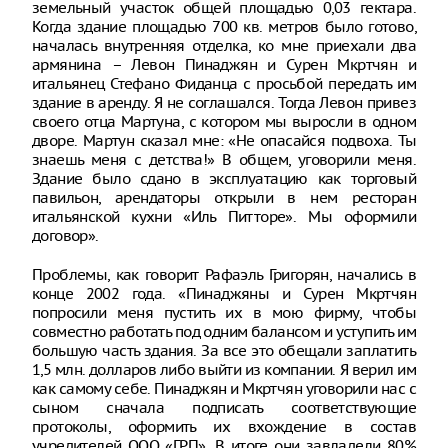
земельный участок общей площадью 0,03 гектара.
Когда здание площадью 700 кв. метров было готово,
началась внутренняя отделка, ко мне приехали два
армянина – Левон Пинаджян и Сурен Мкртчян и
итальянец Стефано Фиданца с просьбой передать им
здание в аренду. Я не соглашался. Тогда Левон привез
своего отца Мартуна, с котором мы выросли в одном
дворе. Мартун сказал мне: «Не опасайся подвоха. Ты
знаешь меня с детства!» В общем, уговорили меня.
Здание было сдано в эксплуатацию как торговый
павильон, арендаторы открыли в нем ресторан
итальянской кухни «Иль Питторе». Мы оформили
договор».
Проблемы, как говорит Рафаэль Григорян, начались в
конце 2002 года. «Пинаджяны и Сурен Мкртчян
попросили меня пустить их в мою фирму, чтобы
совместно работать под одним балансом и уступить им
большую часть здания. За все это обещали заплатить
1,5 млн. долларов либо выйти из компании. Я верил им
как самому себе. Пинаджян и Мкртчян уговорили нас с
сыном сначала подписать соответствующие
протоколы, оформить их вхождение в состав
учредителей ООО «ГРП». В итоге они завладели 80%