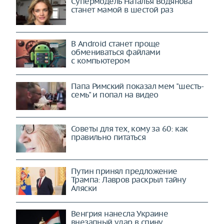
Супермодель Наталья Водянова
станет мамой в шестой раз
В Android станет проще
обмениваться файлами
с компьютером
Папа Римский показал мем "шесть-
семь" и попал на видео
Советы для тех, кому за 60: как
правильно питаться
Путин принял предложение
Трампа: Лавров раскрыл тайну
Аляски
Венгрия нанесла Украине
внезапный удар в спину