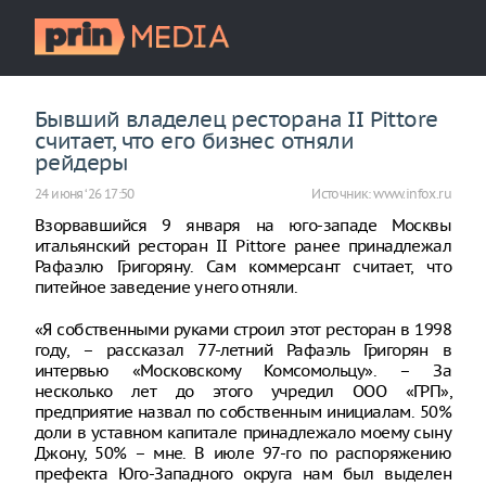
Бывший владелец ресторана II Pittore
считает, что его бизнес отняли
рейдеры
24 июня ‘26 17:50
Источник:
www.infox.ru
Взорвавшийся 9 января на юго-западе Москвы
итальянский ресторан II Pittore ранее принадлежал
Рафаэлю Григоряну. Сам коммерсант считает, что
питейное заведение у него отняли.
«Я собственными руками строил этот ресторан в 1998
году, – рассказал 77-летний Рафаэль Григорян в
интервью «Московскому Комсомольцу». – За
несколько лет до этого учредил ООО «ГРП»,
предприятие назвал по собственным инициалам. 50%
доли в уставном капитале принадлежало моему сыну
Джону, 50% – мне. В июле 97-го по распоряжению
префекта Юго-Западного округа нам был выделен