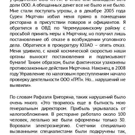
доли ООО. А обещанных денег все не было и не было.
Мне стали поступать угрозы, а в декабре 2005 года
Сурен Мкртчян избил меня прямо в помещении
ресторана в присутствии поваров и официантов. Я
обратился в ОВД по Черемушкинскому району с
просьбой принять меры к Мкртчяну, но получил лишь
постановление об отказе в возбуждении уголовного
дела. Обратился в прокуратуру ЮЗАО – опять отказ.
Меня удивило, с какой космической скоростью наши
органы выносят постановления и подписывают
бумаги! Таким образом, были фактически узаконены
противозаконные действия Мкртчяна. Наконец, в 2008
году Управление по налоговым преступлениям начало
проверку деятельности ООО «ГРП». Но... нарушений не
выявили».
По словам Рафаэля Григоряна, таких нарушений было
очень много. «Это творилось еще в бытность мою
генеральным директором. Прибыль укрывалась от
налогообложения. В ресторане работало около 100
человек, легально же были оформлены только 30.
Воровали электроэнергию. Счетчики специально
вызванными специалистами были подкручены так,