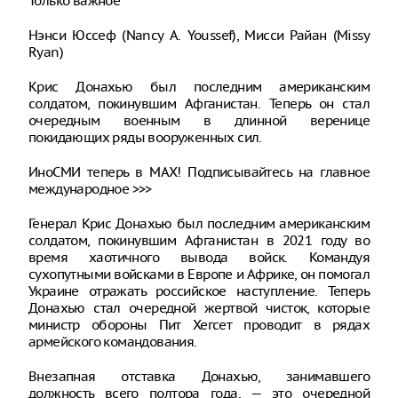
Только важное
Нэнси Юссеф (Nancy A. Youssef), Мисси Райан (Missy
Ryan)
Крис Донахью был последним американским
солдатом, покинувшим Афганистан. Теперь он стал
очередным военным в длинной веренице
покидающих ряды вооруженных сил.
ИноСМИ теперь в MAX! Подписывайтесь на главное
международное >>>
Генерал Крис Донахью был последним американским
солдатом, покинувшим Афганистан в 2021 году во
время хаотичного вывода войск. Командуя
сухопутными войсками в Европе и Африке, он помогал
Украине отражать российское наступление. Теперь
Донахью стал очередной жертвой чисток, которые
министр обороны Пит Хегсет проводит в рядах
армейского командования.
Внезапная отставка Донахью, занимавшего
должность всего полтора года, — это очередной