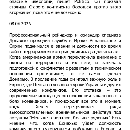
опасные идеологии, пишет Politico. Он призвал
столицы Старого континента бороться против этого
вторжения, пока это еще возможно.
08.06.2026
Профессиональный рейнджер и командир спецназа
Донахью проходил службу в Ираке, Афганистане и
Сирии, поднимался в звании и должности во время
войн с терроризмом, которые длились два десятка лет.
Когда американская армия переключила внимание с
охоты на террористов и их сети, и занялась
подготовкой к конфликтам с развитым в техническом
отношении противником, то же самое сделал
Донахью. В последние годы он играл важную роль в
Европе, где Пентагон усваивал уроки Украины и других
современных конфликтов. Его отставка — это
продолжение исхода целого поколения закаленных в
боях командиров, и происходит все это в момент,
когда Хегсет перетряхивает ряды
высокопоставленных военачальников, действуя под
лозунгом "Меньше генералов, больше рядовых". Есть
мнение, что, когда Донахью уйдет, должность
командующего сухопутными войсками в Европе и