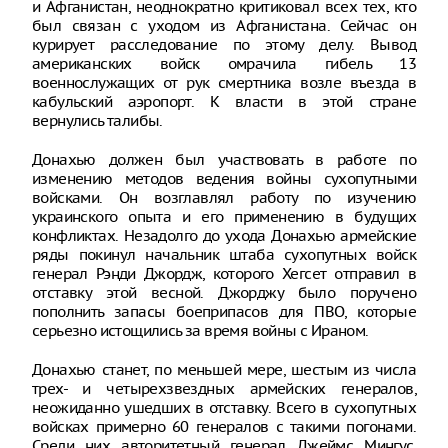
и Афганистан, неоднократно критиковал всех тех, кто
был связан с уходом из Афганистана. Сейчас он
курирует расследование по этому делу. Вывод
американских войск омрачила гибель 13
военнослужащих от рук смертника возле въезда в
кабульский аэропорт. К власти в этой стране
вернулись талибы.
Донахью должен был участвовать в работе по
изменению методов ведения войны сухопутными
войсками. Он возглавлял работу по изучению
украинского опыта и его применению в будущих
конфликтах. Незадолго до ухода Донахью армейские
ряды покинул начальник штаба сухопутных войск
генерал Рэнди Джордж, которого Хегсет отправил в
отставку этой весной. Джорджу было поручено
пополнить запасы боеприпасов для ПВО, которые
серьезно истощились за время войны с Ираном.
Донахью станет, по меньшей мере, шестым из числа
трех- и четырехзвездных армейских генералов,
неожиданно ушедших в отставку. Всего в сухопутных
войсках примерно 60 генералов с такими погонами.
Среди них авторитетный генерал Джеймс Мингус,