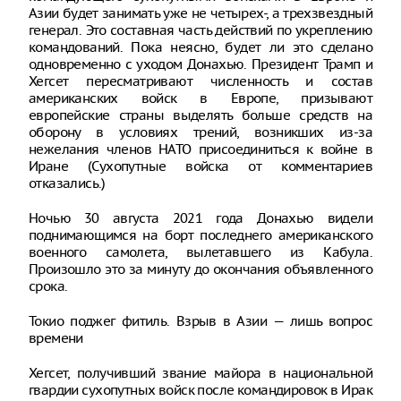
Азии будет занимать уже не четырех-, а трехзвездный
генерал. Это составная часть действий по укреплению
командований. Пока неясно, будет ли это сделано
одновременно с уходом Донахью. Президент Трамп и
Хегсет пересматривают численность и состав
американских войск в Европе, призывают
европейские страны выделять больше средств на
оборону в условиях трений, возникших из-за
нежелания членов НАТО присоединиться к войне в
Иране (Сухопутные войска от комментариев
отказались.)
Ночью 30 августа 2021 года Донахью видели
поднимающимся на борт последнего американского
военного самолета, вылетавшего из Кабула.
Произошло это за минуту до окончания объявленного
срока.
Токио поджег фитиль. Взрыв в Азии — лишь вопрос
времени
Хегсет, получивший звание майора в национальной
гвардии сухопутных войск после командировок в Ирак