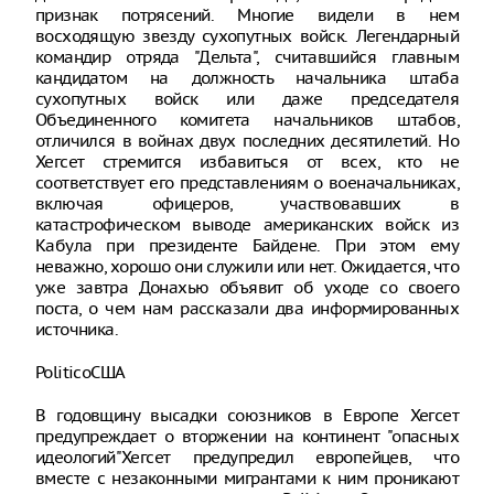
признак потрясений. Многие видели в нем
восходящую звезду сухопутных войск. Легендарный
командир отряда "Дельта", считавшийся главным
кандидатом на должность начальника штаба
сухопутных войск или даже председателя
Объединенного комитета начальников штабов,
отличился в войнах двух последних десятилетий. Но
Хегсет стремится избавиться от всех, кто не
соответствует его представлениям о военачальниках,
включая офицеров, участвовавших в
катастрофическом выводе американских войск из
Кабула при президенте Байдене. При этом ему
неважно, хорошо они служили или нет. Ожидается, что
уже завтра Донахью объявит об уходе со своего
поста, о чем нам рассказали два информированных
источника.
PoliticoСША
В годовщину высадки союзников в Европе Хегсет
предупреждает о вторжении на континент "опасных
идеологий"Хегсет предупредил европейцев, что
вместе с незаконными мигрантами к ним проникают