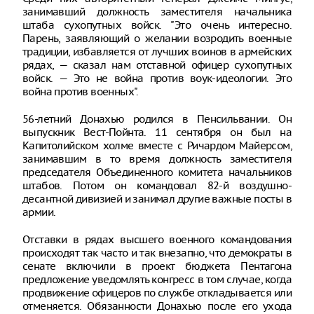
занимавший должность заместителя начальника
штаба сухопутных войск. "Это очень интересно.
Парень, заявляющий о желании возродить военные
традиции, избавляется от лучших воинов в армейских
рядах, — сказал нам отставной офицер сухопутных
войск. — Это не война против воук-идеологии. Это
война против военных".
56-летний Донахью родился в Пенсильвании. Он
выпускник Вест-Пойнта. 11 сентября он был на
Капитолийском холме вместе с Ричардом Майерсом,
занимавшим в то время должность заместителя
председателя Объединенного комитета начальников
штабов. Потом он командовал 82-й воздушно-
десантной дивизией и занимал другие важные посты в
армии.
Отставки в рядах высшего военного командования
происходят так часто и так внезапно, что демократы в
сенате включили в проект бюджета Пентагона
предложение уведомлять конгресс в том случае, когда
продвижение офицеров по службе откладывается или
отменяется. Обязанности Донахью после его ухода