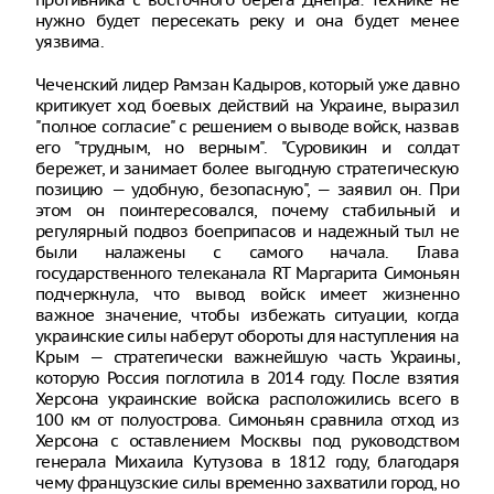
нужно будет пересекать реку и она будет менее
уязвима.
Чеченский лидер Рамзан Кадыров, который уже давно
критикует ход боевых действий на Украине, выразил
"полное согласие" с решением о выводе войск, назвав
его "трудным, но верным". "Суровикин и солдат
бережет, и занимает более выгодную стратегическую
позицию — удобную, безопасную", — заявил он. При
этом он поинтересовался, почему стабильный и
регулярный подвоз боеприпасов и надежный тыл не
были налажены с самого начала. Глава
государственного телеканала RT Маргарита Симоньян
подчеркнула, что вывод войск имеет жизненно
важное значение, чтобы избежать ситуации, когда
украинские силы наберут обороты для наступления на
Крым — стратегически важнейшую часть Украины,
которую Россия поглотила в 2014 году. После взятия
Херсона украинские войска расположились всего в
100 км от полуострова. Симоньян сравнила отход из
Херсона с оставлением Москвы под руководством
генерала Михаила Кутузова в 1812 году, благодаря
чему французские силы временно захватили город, но