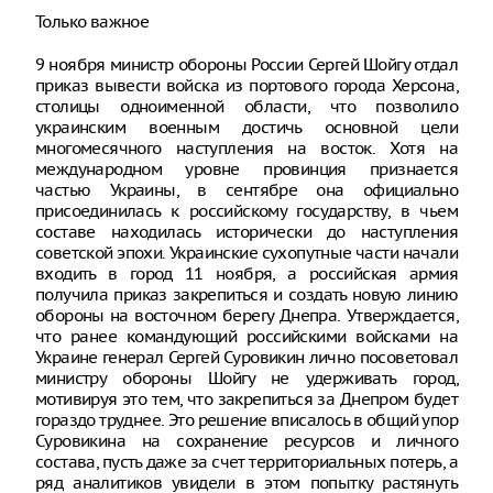
Только важное
9 ноября министр обороны России Сергей Шойгу отдал
приказ вывести войска из портового города Херсона,
столицы одноименной области, что позволило
украинским военным достичь основной цели
многомесячного наступления на восток. Хотя на
международном уровне провинция признается
частью Украины, в сентябре она официально
присоединилась к российскому государству, в чьем
составе находилась исторически до наступления
советской эпохи. Украинские сухопутные части начали
входить в город 11 ноября, а российская армия
получила приказ закрепиться и создать новую линию
обороны на восточном берегу Днепра. Утверждается,
что ранее командующий российскими войсками на
Украине генерал Сергей Суровикин лично посоветовал
министру обороны Шойгу не удерживать город,
мотивируя это тем, что закрепиться за Днепром будет
гораздо труднее. Это решение вписалось в общий упор
Суровикина на сохранение ресурсов и личного
состава, пусть даже за счет территориальных потерь, а
ряд аналитиков увидели в этом попытку растянуть