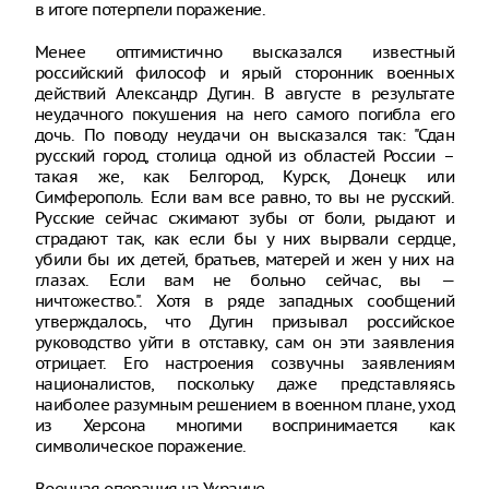
в итоге потерпели поражение.
Менее оптимистично высказался известный
российский философ и ярый сторонник военных
действий Александр Дугин. В августе в результате
неудачного покушения на него самого погибла его
дочь. По поводу неудачи он высказался так: "Сдан
русский город, столица одной из областей России –
такая же, как Белгород, Курск, Донецк или
Симферополь. Если вам все равно, то вы не русский.
Русские сейчас сжимают зубы от боли, рыдают и
страдают так, как если бы у них вырвали сердце,
убили бы их детей, братьев, матерей и жен у них на
глазах. Если вам не больно сейчас, вы —
ничтожество.". Хотя в ряде западных сообщений
утверждалось, что Дугин призывал российское
руководство уйти в отставку, сам он эти заявления
отрицает. Его настроения созвучны заявлениям
националистов, поскольку даже представляясь
наиболее разумным решением в военном плане, уход
из Херсона многими воспринимается как
символическое поражение.
Военная операция на Украине