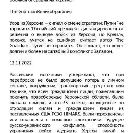
The GuardianВеликобритания
Уход из Херсона — сигнал о смене стратегии: Путин "не
торопится"Российский президент дистанцировался от
решения о выводе войск из Херсона, но Кремль,
похоже, учится на ошибках, считает автор The
Guardian. Путин не торопится. Он считает, что ведет
долгий и более масштабный конфликт с Западом.
12.11.2022
Российские источники утверждают, что при
переброске не было допущено потерь в личном
составе, вооружении, транспортных средствах или
технике, что всем гражданским лицам, пожелавшим
покинуть правобережье Херсонской области, была
оказана помощь, и что 33 ракеты, выпущенные по
отходящим силам и гражданским лицам из
поставленных США РСЗО HIMARS, были перехвачены
или отклонены с помощью электроники. Будущее
русско-украинского конфликта, способность
украинских войск удержать Херсон зимой и