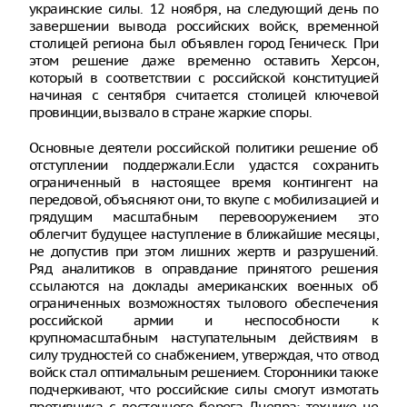
украинские силы. 12 ноября, на следующий день по
завершении вывода российских войск, временной
столицей региона был объявлен город Геническ. При
этом решение даже временно оставить Херсон,
который в соответствии с российской конституцией
начиная с сентября считается столицей ключевой
провинции, вызвало в стране жаркие споры.
Основные деятели российской политики решение об
отступлении поддержали.Если удастся сохранить
ограниченный в настоящее время контингент на
передовой, объясняют они, то вкупе с мобилизацией и
грядущим масштабным перевооружением это
облегчит будущее наступление в ближайшие месяцы,
не допустив при этом лишних жертв и разрушений.
Ряд аналитиков в оправдание принятого решения
ссылаются на доклады американских военных об
ограниченных возможностях тылового обеспечения
российской армии и неспособности к
крупномасштабным наступательным действиям в
силу трудностей со снабжением, утверждая, что отвод
войск стал оптимальным решением. Сторонники также
подчеркивают, что российские силы смогут измотать
противника с восточного берега Днепра: технике не