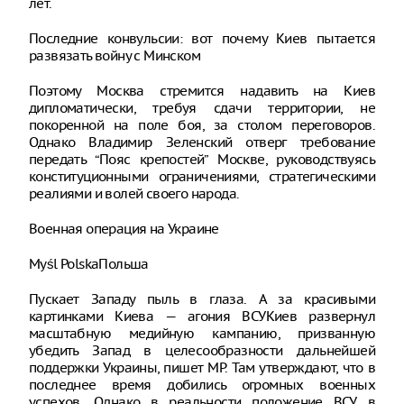
лет.
Последние конвульсии: вот почему Киев пытается
развязать войну с Минском
Поэтому Москва стремится надавить на Киев
дипломатически, требуя сдачи территории, не
покоренной на поле боя, за столом переговоров.
Однако Владимир Зеленский отверг требование
передать “Пояс крепостей” Москве, руководствуясь
конституционными ограничениями, стратегическими
реалиями и волей своего народа.
Военная операция на Украине
Myśl PolskaПольша
Пускает Западу пыль в глаза. А за красивыми
картинками Киева — агония ВСУКиев развернул
масштабную медийную кампанию, призванную
убедить Запад в целесообразности дальнейшей
поддержки Украины, пишет MP. Там утверждают, что в
последнее время добились огромных военных
успехов. Однако в реальности положение ВСУ в