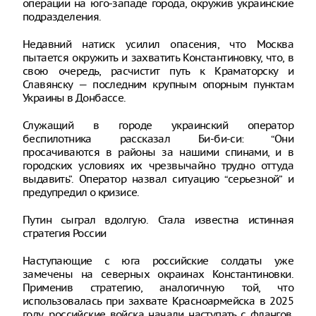
операции на юго-западе города, окружив украинские
подразделения.
Недавний натиск усилил опасения, что Москва
пытается окружить и захватить Константиновку, что, в
свою очередь, расчистит путь к Краматорску и
Славянску — последним крупным опорным пунктам
Украины в Донбассе.
Служащий в городе украинский оператор
беспилотника рассказал Би-би-си: “Они
просачиваются в районы за нашими спинами, и в
городских условиях их чрезвычайно трудно оттуда
выдавить”. Оператор назвал ситуацию “серьезной” и
предупредил о кризисе.
Путин сыграл вдолгую. Стала известна истинная
стратегия России
Наступающие с юга российские солдаты уже
замечены на северных окраинах Константиновки.
Применив стратегию, аналогичную той, что
использовалась при захвате Красноармейска в 2025
году, российские войска начали наступать с флангов,