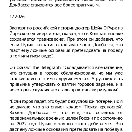
Донбассе становится все более трагичным.
17.2026
Эксперт по российской истории доктор Шейн О'Рурк из
Йоркского университета, сказал, что в Константиновке
сохраняется “равновесие”. При этом он добавил, что
если Путин захватит остальную часть Донбасса, это
“даст ему ложные основания претендовать на победу
в том или ином виде”.
Он сказал The Telegraph: “Складывается впечатление,
что ситуация в городе сбалансирована, но мы уже
сталкивались с этим в других местах. У русских есть
привычка утверждать о взятии городов заранее, и в
некоторых случаях это стало практически ритуалом”.
“Если город падет, это будет безусловной потерей, но я
не думаю, что это станет концом “Пояса крепостей”.
Захват Донбасса — это все, что осталось от
первоначальных военных целей России по состоянию
на 2022 год. Путин отчаянно этого добивается. Это
даст ему ложные основания претендовать на победу в