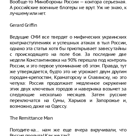
Вообще-то Минобороны России — контора серьезная.
А российские военные блогеры не врут. Уж не знаю, к
лучшему или нет.
Gerard Griffin
Ведущие СМИ все твердят о мифических украинских
контрнаступлениях и успешных атаках в тыл России,
однако эта статья хотя бы приоткрывает завесу тайны
с происходящего на поле боя. За последние две
недели Константиновка на 90% перешла под контроль
России, и это первое упоминание об этом. Правда, тут
же утверждается, будто это не угрожает двум другим
городам-крепостям, Краматорску и Славянску, но это
чепуха: Россия продолжает медленное окружение
этих двух ключевых городов и наверняка возьмет за
следующие несколько месяцев. Затем русские
переключатся на Сумы, Харьков и Запорожье и,
возможно, даже на Одессу.
The Remittance Man
Погодите-ка… нам же еще вчера вкручивали, что
Россия продула! Как же так?