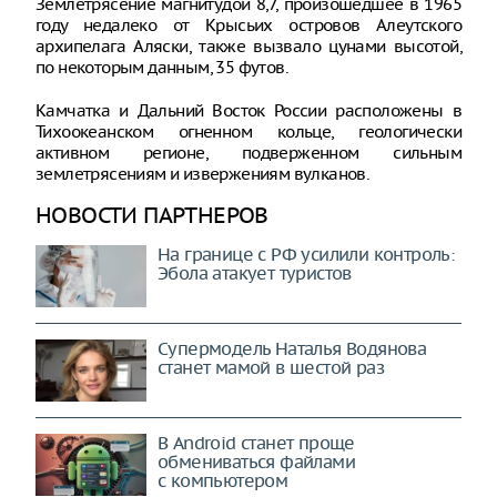
Землетрясение магнитудой 8,7, произошедшее в 1965
году недалеко от Крысьих островов Алеутского
архипелага Аляски, также вызвало цунами высотой,
по некоторым данным, 35 футов.
Камчатка и Дальний Восток России расположены в
Тихоокеанском огненном кольце, геологически
активном регионе, подверженном сильным
землетрясениям и извержениям вулканов.
НОВОСТИ ПАРТНЕРОВ
На границе с РФ усилили контроль:
Эбола атакует туристов
Супермодель Наталья Водянова
станет мамой в шестой раз
В Android станет проще
обмениваться файлами
с компьютером