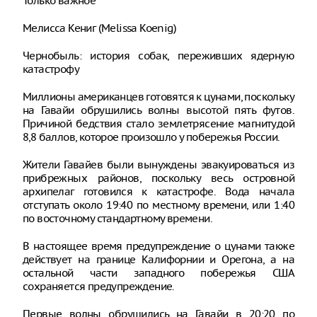
Только важное
Мелисса Кениг (Melissa Koenig)
Чернобыль: история собак, переживших ядерную
катастрофу
Миллионы американцев готовятся к цунами, поскольку
на Гавайи обрушились волны высотой пять футов.
Причиной бедствия стало землетрясение магнитудой
8,8 баллов, которое произошло у побережья России.
Жители Гавайев были вынуждены эвакуироваться из
прибрежных районов, поскольку весь островной
архипелаг готовился к катастрофе. Вода начала
отступать около 19:40 по местному времени, или 1:40
по восточному стандартному времени.
В настоящее время предупреждение о цунами также
действует на границе Калифорнии и Орегона, а на
остальной части западного побережья США
сохраняется предупреждение.
Первые волны обрушились на Гавайи в 20:20 по