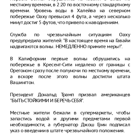
местному времени, в 2:20 по восточному стандартному
времени. Уровень воды в Халейва на северном
побережье Оаху превысил 4 фута, а через несколько
минут достиг 5 футов, что привело к наводнениям.
Служба по чрезвычайным ситуациям Оаху
предупредила жителей: "В настоящее время на Гавайи
надвигаются волны. НЕМЕДЛЕННО примите меры!".
В Калифорнии первые волны обрушились на
побережье в Кресент-Сити недалеко от границы с
Орегоном сразу после полуночи по местному времени,
а вскоре после этого волны достигли штата
Вашингтон.
Президент Дональд Трамп призвал американцев
"БЫТЬ СТОЙКИМИ И БЕРЕЧЬ СЕБЯ".
Местные жители бежали в супермаркеты, чтобы
запастись водой и другими предметами первой
необходимости, а губернатор Джош Грин подписал
указ о введении в штате чрезвычайного положения.