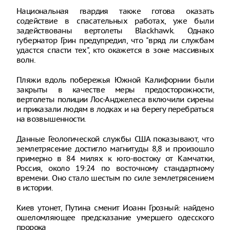
Национальная гвардия также готова оказать
содействие в спасательных работах, уже были
задействованы вертолеты Blackhawk. Однако
губернатор Грин предупредил, что "вряд ли службам
удастся спасти тех", кто окажется в зоне массивных
волн.
Пляжи вдоль побережья Южной Калифорнии были
закрыты в качестве меры предосторожности,
вертолеты полиции Лос-Анджелеса включили сирены
и приказали людям в лодках и на берегу перебраться
на возвышенности.
Данные Геологической службы США показывают, что
землетрясение достигло магнитуды 8,8 и произошло
примерно в 84 милях к юго-востоку от Камчатки,
Россия, около 19:24 по восточному стандартному
времени. Оно стало шестым по силе землетрясением
в истории.
Киев утонет, Путина сменит Иоанн Грозный: найдено
ошеломляющее предсказание умершего одесского
пророка