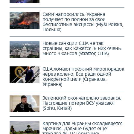
Сами напросились. Украина
получает по полной за свои
беспилотные эксцессы (Myśl Polska,
Польша)
Новые санкции США не так
страшны, как кажется. В них очень
много нюансов (Stratfor, США)
США ломают прежний миропорядок
через колено. Все ради одной
конкретной цели (Страна.ua,
Украина)
Зеленский окончательно заврался.
Настоящие потери ВСУ ужасают
(Sohu, Китай)
Картина для Украины складывается
мрачная. Дальше будет еще
тяжелее (N-TV, Германия)