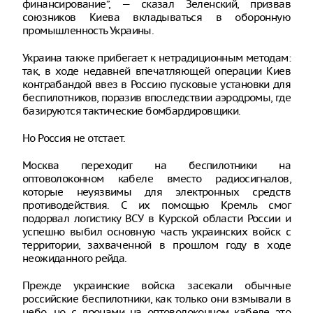
финансирование”, — сказал Зеленский, призвав
союзников Киева вкладываться в оборонную
промышленность Украины.
Украина также прибегает к нетрадиционным методам:
так, в ходе недавней впечатляющей операции Киев
контрабандой ввез в Россию пусковые установки для
беспилотников, поразив впоследствии аэродромы, где
базируются тактические бомбардировщики.
Но Россия не отстает.
Москва переходит на беспилотники на
оптоволоконном кабеле вместо радиосигналов,
которые неуязвимы для электронных средств
противодействия. С их помощью Кремль смог
подорвал логистику ВСУ в Курской области России и
успешно выбил основную часть украинских войск с
территории, захваченной в прошлом году в ходе
неожиданного рейда.
Прежде украинские войска засекали обычные
российские беспилотники, как только они взмывали в
небо, но с дронами на оптоволоконном кабеле это