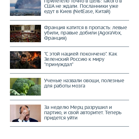
Прилетело точно в цель: такого в
США не ждали. Посланники уже
едут в Киев (NetEase, Китай)
Франция катится в пропасть: левые
убили, правые добили (AgoraVox,
Франция)
"С этой нацией покончено". Как
Зеленский Россию к миру
"принуждал"
Ученые назвали овощи, полезные
для работы мозга
За неделю Мерц разрушил и
партию, и свой авторитет. Теперь
придется уйти
США упустили решающий момент.
Стратегического поражения не