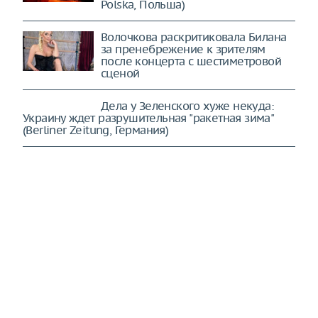
Polska, Польша)
Волочкова раскритиковала Билана
за пренебрежение к зрителям
после концерта с шестиметровой
сценой
Дела у Зеленского хуже некуда:
Украину ждет разрушительная "ракетная зима"
(Berliner Zeitung, Германия)
Россия сделала новый шаг в споре
о Курилах. Токио точно будет не в
восторге (The Diplomat, США)
С 1 сентября в России вводится
стандартизация билетов на
общественный транспорт
Европа не даст России мира в
ближайшее время – Мирошник