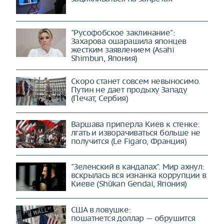
"Русофобское заклинание":
Захарова ошарашила японцев
жестким заявлением (Asahi
Shimbun, Япония)
Скоро станет совсем невыносимо.
Путин не дает продыху Западу
(Печат, Сербия)
Варшава приперла Киев к стенке:
лгать и изворачиваться больше не
получится (Le Figaro, Франция)
"Зеленский в кандалах". Мир ахнул:
вскрылась вся изнанка коррупции в
Киеве (Shūkan Gendai, Япония)
США в ловушке:
пошатнется доллар — обрушится