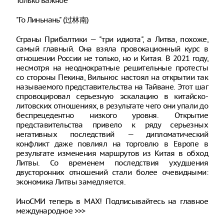
Только важное
"Го Линьнань" (过林南)
Страны Прибалтики — "три идиота", а Литва, похоже,
самый главный. Она взяла провокационный курс в
отношении России не только, но и Китая. В 2021 году,
несмотря на неоднократные решительные протесты
со стороны Пекина, Вильнюс настоял на открытии так
называемого представительства на Тайване. Этот шаг
спровоцировал серьезную эскалацию в китайско-
литовских отношениях, в результате чего они упали до
беспрецедентно низкого уровня. Открытие
представительства привело к ряду серьезных
негативных последствий — дипломатический
конфликт даже повлиял на торговлю в Европе в
результате изменения маршрутов из Китая в обход
Литвы. Со временем последствия ухудшения
двусторонних отношений стали более очевидными:
экономика Литвы замедляется.
ИноСМИ теперь в MAX! Подписывайтесь на главное
международное >>>