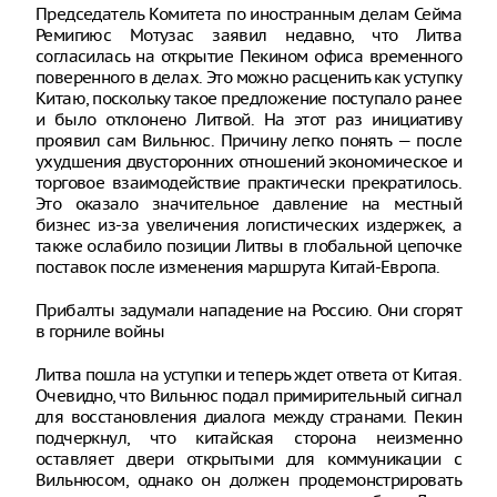
Председатель Комитета по иностранным делам Сейма
Ремигиюс Мотузас заявил недавно, что Литва
согласилась на открытие Пекином офиса временного
поверенного в делах. Это можно расценить как уступку
Китаю, поскольку такое предложение поступало ранее
и было отклонено Литвой. На этот раз инициативу
проявил сам Вильнюс. Причину легко понять — после
ухудшения двусторонних отношений экономическое и
торговое взаимодействие практически прекратилось.
Это оказало значительное давление на местный
бизнес из-за увеличения логистических издержек, а
также ослабило позиции Литвы в глобальной цепочке
поставок после изменения маршрута Китай-Европа.
Прибалты задумали нападение на Россию. Они сгорят
в горниле войны
Литва пошла на уступки и теперь ждет ответа от Китая.
Очевидно, что Вильнюс подал примирительный сигнал
для восстановления диалога между странами. Пекин
подчеркнул, что китайская сторона неизменно
оставляет двери открытыми для коммуникации с
Вильнюсом, однако он должен продемонстрировать