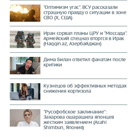
"Оптимизм угас". ВСУ рассказали
страшную правду о ситуации в зоне
СВО (X, США)
Иран сорвал планы ЦРУ и "Моссада".
Армейский спецназ вторгся в Ирак
(Haqqin.az, Азербайджан)
Дима Билан ответил фанатам после
критики
Кузнецов об эффективных методах
снижения кортизола
"Русофобское заклинание":
Захарова ошарашила японцев
жестким заявлением (Asahi
Shimbun, Япония)