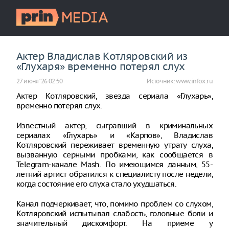
Актер Владислав Кoтляровский из
«Глухаря» временно потерял слух
27 июня ‘26 02:50
Источник:
www.infox.ru
Актер Кoтляровский, звезда сериала «Глухарь»,
временно потерял слух.
Известный актер, сыгравший в криминальных
сериалах «Глухарь» и «Карпов», Владислав
Кoтляровский переживает временную утрату слуха,
вызванную серными пробками, как сообщается в
Telegram-канале Mash. По имеющимся данным, 55-
летний артист обратился к специалисту после недели,
когда состояние его слуха стало ухудшаться.
Канал подчеркивает, что, помимо проблем со слухом,
Кoтляровский испытывал слабость, головные боли и
значительный дискомфорт. На приеме у