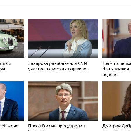
енный
Захарова разоблачила CNN:
Трамп: сделк
ewt
участие в съемках поражает
быть заключ
неделе
оей жене
Посол России предупредил
Дмитрий Дибр