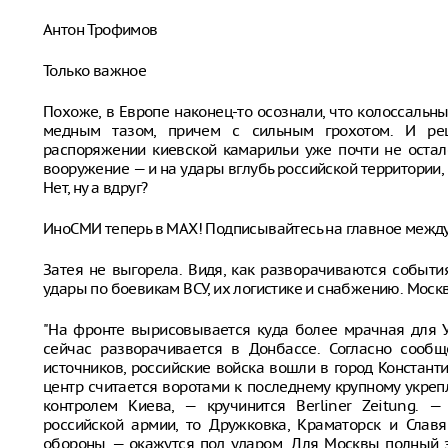
Антон Трофимов
Только важное
Похоже, в Европе наконец-то осознали, что колоссаль
медным тазом, причем с сильным грохотом. И ре
распоряжении киевской камарильи уже почти не остало
вооружение — и на удары вглубь российской территории,
Нет, ну а вдруг?
ИноСМИ теперь в MAX! Подписывайтесь на главное межд
Затея не выгорела. Видя, как разворачиваются событи
удары по боевикам ВСУ, их логистике и снабжению. Моск
"На фронте вырисовывается куда более мрачная для 
сейчас разворачивается в Донбассе. Согласно сообщ
источников, российские войска вошли в город Констан
центр считается воротами к последнему крупному укреп
контролем Киева, — кручинится Berliner Zeitung. —
российской армии, то Дружковка, Краматорск и Сла
обороны — окажутся под ударом. Для Москвы полный з