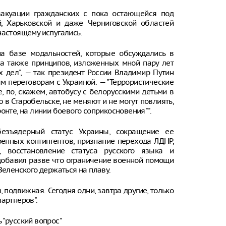
вакуации гражданских с пока остающейся под
й, Харьковской и даже Черниговской областей
настоящему испугались.
 на базе модальностей, которые обсуждались в
, а также принципов, изложенных мной пару лет
 дел", — так президент России Владимир Путин
м переговорам с Украиной. — "Террористические
 по, скажем, автобусу с белорусскими детьми в
в Старобельске, не меняют и не могут повлиять,
онте, на линии боевого соприкосновения"".
безъядерный статус Украины, сокращение ее
енных контингентов, признание перехода ЛДНР,
 восстановление статуса русского языка и
добавил разве что ограничение военной помощи
Зеленского держаться на плаву.
, подвижная. Сегодня одни, завтра другие, только
артнеров".
 "русский вопрос"