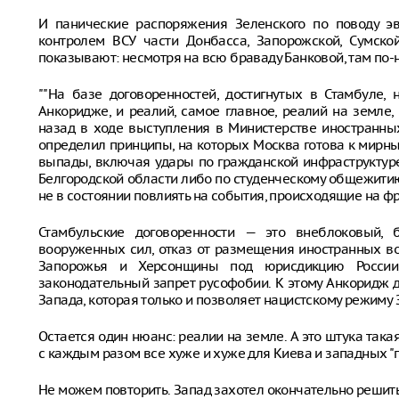
И панические распоряжения Зеленского по поводу э
контролем ВСУ части Донбасса, Запорожской, Сумско
показывают: несмотря на всю браваду Банковой, там по-
""На базе договоренностей, достигнутых в Стамбуле,
Анкоридже, и реалий, самое главное, реалий на земле
назад в ходе выступления в Министерстве иностранных
определил принципы, на которых Москва готова к мирны
выпады, включая удары по гражданской инфраструктуре,
Белгородской области либо по студенческому общежитию 
не в состоянии повлиять на события, происходящие на фр
Стамбульские договоренности — это внеблоковый, 
вооруженных сил, отказ от размещения иностранных во
Запорожья и Херсонщины под юрисдикцию России,
законодательный запрет русофобии. К этому Анкоридж 
Запада, которая только и позволяет нацистскому режиму 
Остается один нюанс: реалии на земле. А это штука такая
с каждым разом все хуже и хуже для Киева и западных "п
Не можем повторить. Запад захотел окончательно решить