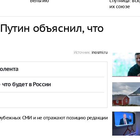
Бельгию
спутница: вс
их союзе
 Путин объяснил, что
Источник:
inosmi.ru
толента
что будет в России
рубежных СМИ и не отражают позицию редакции