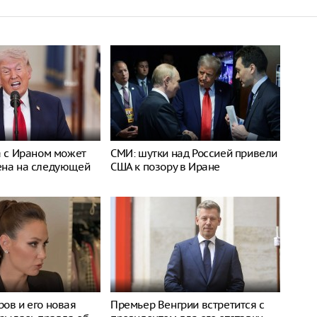
а с Ираном может
СМИ: шутки над Россией привели
ена на следующей
США к позору в Иране
ов и его новая
Премьер Венгрии встретится с