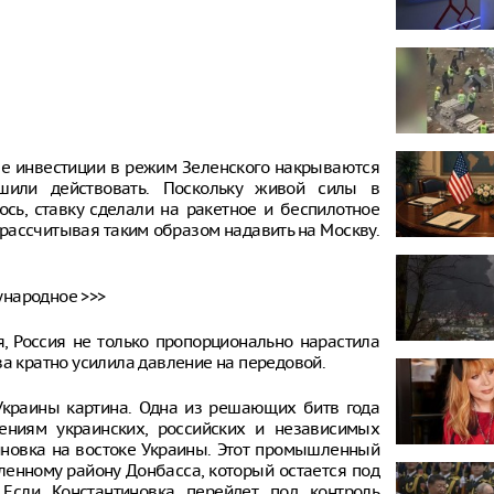
ные инвестиции в режим Зеленского накрываются
шили действовать. Поскольку живой силы в
сь, ставку сделали на ракетное и беспилотное
 рассчитывая таким образом надавить на Москву.
ународное >>>
я, Россия не только пропорционально нарастила
ва кратно усилила давление на передовой.
Украины картина. Одна из решающих битв года
ениям украинских, российских и независимых
тиновка на востоке Украины. Этот промышленный
ленному району Донбасса, который остается под
 Если Константиновка перейдет под контроль