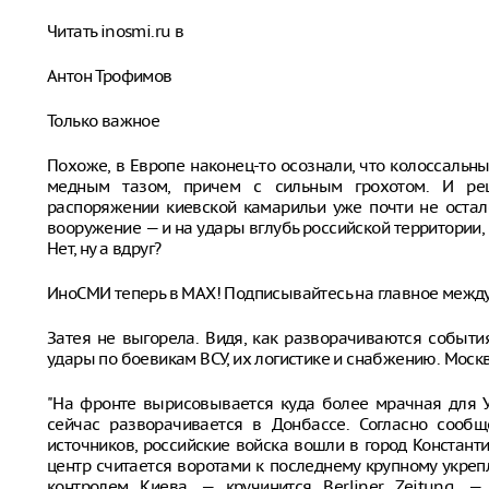
Читать inosmi.ru в
Антон Трофимов
Только важное
Похоже, в Европе наконец-то осознали, что колоссаль
медным тазом, причем с сильным грохотом. И ре
распоряжении киевской камарильи уже почти не остало
вооружение — и на удары вглубь российской территории,
Нет, ну а вдруг?
ИноСМИ теперь в MAX! Подписывайтесь на главное межд
Затея не выгорела. Видя, как разворачиваются событи
удары по боевикам ВСУ, их логистике и снабжению. Моск
"На фронте вырисовывается куда более мрачная для 
сейчас разворачивается в Донбассе. Согласно сообщ
источников, российские войска вошли в город Констан
центр считается воротами к последнему крупному укреп
контролем Киева, — кручинится Berliner Zeitung. —