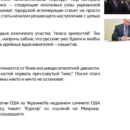
вянск — следующие ключевые узлы украинской
ахват городской агломерации станет не просто
т стать началом решающего наступления с целью
орыв ключевого участка "пояса крепостей". Так
 напрочь забыв, что русские уже брали и якобы
их идейных вдохновителей — нацистов.
тличается от боев восьмидесятилетней давности.
ностей порвать пресловутый "пояс". После этого
ны никто и ничто не остановит.
тегии США по УкраинеНа недавнем саммите США
су, пишет "Курсор" со ссылкой на Макрона.
изошедшего.