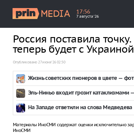
17
:
56
7 августа ‘26
Россия поставила точку.
теперь будет с Украиной
Опубликовано
27 июня ‘26 02:50
Жизнь советских пионеров в цвете — фо
Эль-Ниньо входит грозит катаклизмами — 
На Западе ответили на слова Медведева
Материалы ИноСМИ содержат оценки исключительно за
ИноСМИ