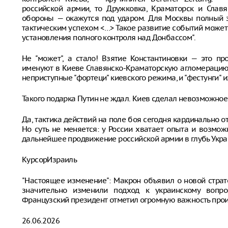
российской армии, то Дружковка, Краматорск и Сла
обороны — окажутся под ударом. Для Москвы полный з
тактическим успехом <…> Такое развитие событий може
установления полного контроля над Донбассом".
Не "может", а стало! Взятие Константиновки — это пр
именуют в Киеве Славянско-Краматорскую агломерацию,
неприступные "фортеци" киевского режима, и "фестунги" 
Такого подарка Путин не ждал. Киев сделал невозможное
Да, тактика действий на поле боя сегодня кардинально о
Но суть не меняется: у России хватает опыта и возмож
дальнейшее продвижение российской армии в глубь Украи
КурсорИзраиль
"Настоящее изменение": Макрон объявил о новой стра
значительно изменили подход к украинскому вопро
Французский президент отметил огромную важность про
26.06.2026