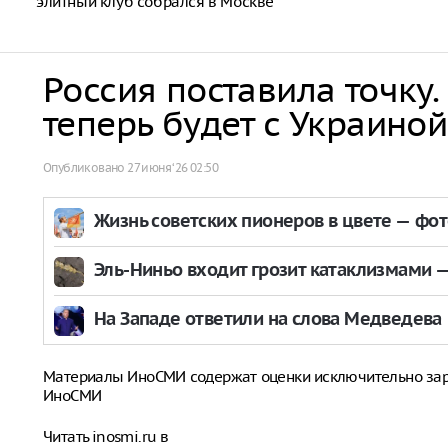
элитный клуб собрался в Москве
Россия поставила точку.
теперь будет с Украиной
Опубликовано
27 июня ‘26 02:50
Жизнь советских пионеров в цвете — фо
Эль-Ниньо входит грозит катаклизмами — 
На Западе ответили на слова Медведева
Материалы ИноСМИ содержат оценки исключительно за
ИноСМИ
Читать inosmi.ru в