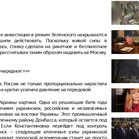
ные инвестиции в режим Зеленского накрываются
шили действовать. Поскольку живой силы в
сь, ставку сделали на ракетное и беспилотное
 рассчитывая таким образом надавить на Москву.
ународное >>>
я, Россия не только пропорционально нарастила
ва кратно усилила давление на передовой.
Украины картина. Одна из решающих битв года
ениям украинских, российских и независимых
тиновка на востоке Украины. Этот промышленный
ленному району Донбасса, который остается под
 Если Константиновка перейдет под контроль
вянск — следующие ключевые узлы украинской
ахват городской агломерации станет не просто