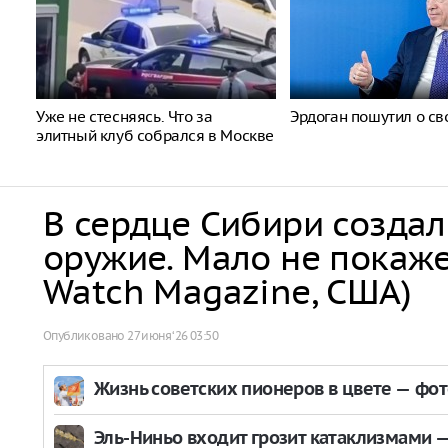
Уже не стесняясь. Что за
Эрдоган пошутил о св
элитный клуб собрался в Москве
В сердце Сибири созда
оружие. Мало не покажет
Watch Magazine, США)
Опубликовано
27 июня ‘26 03:50
Жизнь советских пионеров в цвете — фо
Эль-Ниньо входит грозит катаклизмами — 