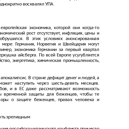
однократно восхвалял УПА.
европейская экономика, которой они когда-то
ономический рост отсутствует, инфляция, цены и
обрушился. В этих условиях анонсированная
море: Германия, Норвегия и Швейцария могут
имер, экономика Германии за первый квартал
верхушка айсберга. По всей Европе усугубляется
йство, энергетика, химическая промышленность,
апокалипсис. В стране дефицит денег и людей, а
ожет наступить через шесть-девять месяцев.
бов, и в ЕС даже рассматривают возможность
мы временной защиты для беженцев, чтобы те
оворы о защите беженцев, правах человека и
быть зрелищным
ание российско-украинского конфликта принесло