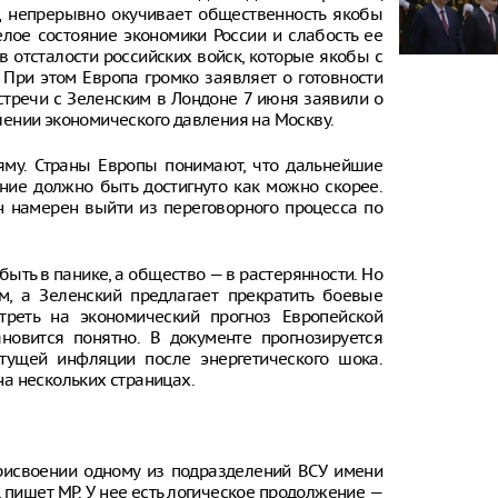
д непрерывно окучивает общественность якобы
ое состояние экономики России и слабость ее
в отсталости российских войск, которые якобы с
 При этом Европа громко заявляет о готовности
стречи с Зеленским в Лондоне 7 июня заявили о
ении экономического давления на Москву.
яму. Страны Европы понимают, что дальнейшие
ие должно быть достигнуто как можно скорее.
н намерен выйти из переговорного процесса по
быть в панике, а общество — в растерянности. Но
м, а Зеленский предлагает прекратить боевые
отреть на экономический прогноз Европейской
ановится понятно. В документе прогнозируется
тущей инфляции после энергетического шока.
 на нескольких страницах.
рисвоении одному из подразделений ВСУ имени
 пишет MP. У нее есть логическое продолжение —