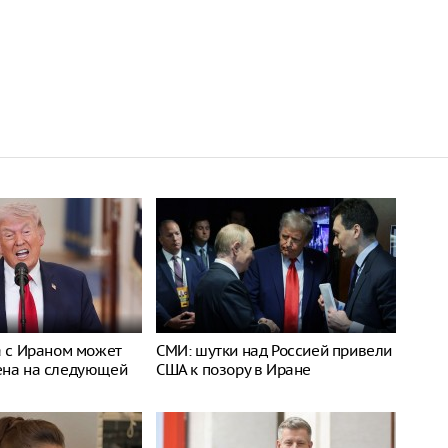
а с Ираном может
СМИ: шутки над Россией привели
ена на следующей
США к позору в Иране