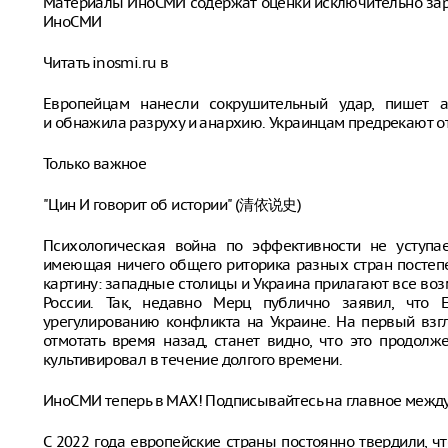
Материалы ИноСМИ содержат оценки исключительно за
ИноСМИ
Читать inosmi.ru в
Европейцам нанесли сокрушительный удар, пишет а
и обнажила разруху и анархию. Украинцам предрекают от
Только важное
"Цин И говорит об истории" (清依说史)
Психологическая война по эффективности не уступа
имеющая ничего общего риторика разных стран постеп
картину: западные столицы и Украина прилагают все в
России. Так, недавно Мерц публично заявил, что 
урегулированию конфликта на Украине. На первый взгл
отмотать время назад, станет видно, что это продолж
культивировал в течение долгого времени.
ИноСМИ теперь в MAX! Подписывайтесь на главное межд
С 2022 года европейские страны постоянно твердили, ч