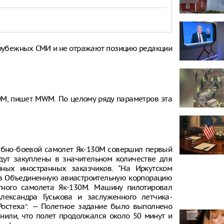
рубежных СМИ и не отражают позицию редакции
0М, пишет MWM. По целому ряду параметров эта
чебно-боевой самолет Як-130М совершил первый
удут закуплены в значительном количестве для
ных иностранных заказчиков. "На Иркутском
 в Объединенную авиастроительную корпорацию
ытного самолета Як-130М. Машину пилотировал
лександра Гуськова и заслуженного летчика-
„Ростеха“. — Полетное задание было выполнено
чнили, что полет продолжался около 50 минут и