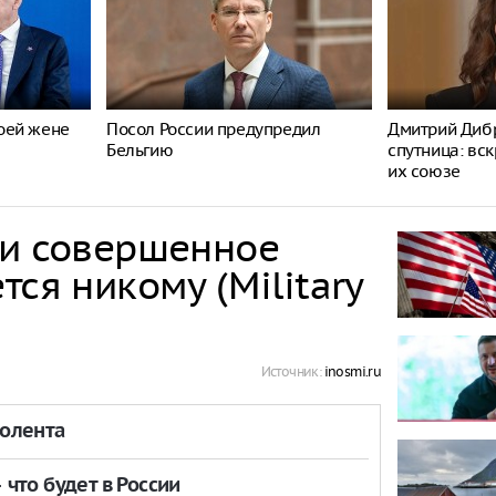
оей жене
Посол России предупредил
Дмитрий Дибр
Бельгию
спутница: вс
их союзе
ли совершенное
ся никому (Military
Источник:
inosmi.ru
толента
что будет в России