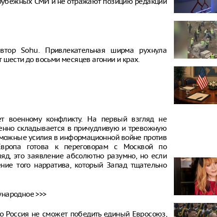
рубежных СМИ и не отражают позицию редакции
втор Sohu. Привлекательная ширма рухнула
 шести до восьми месяцев агонии и крах.
ет военному конфликту. На первый взгляд не
енно складывается в причудливую и тревожную
озможные усилия в информационной войне против
Европа готова к переговорам с Москвой по
яд, это заявление абсолютно разумно, но если
ение того нарратива, который Запад тщательно
ународное >>>
то Россия не сможет победить единый Евросоюз,