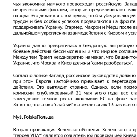
чья экономика намного превосходит российскую. Запа
непреложными фактами, которые преувеличивают тяжел
народа. Это делается с той целью, чтобы убедить людей 
трудом и без особых успехов продвигаются на фронте.
поддерживать Украину. Стармер, Макрон и Мерц после в
дальнейшем укреплении взаимодействия с Киевом и усил
Украина давно превратилась в бездонную выгребную 
боевые действия бессмысленны и что мирное соглашен
Между тем Трамп неоднократно намекал, что Вашингто
Украине, что Москва и Киев должны "сами разобраться".
Согласно логике Запада, российское руководство должно 
при этом Европа настойчиво призывает к переговора
действия. Это выглядит странно. Однако, если посм
комиссии, опубликованный 21 мая этого года, все ст
замедление темпов роста экономики ЕС на фоне рас
Занятно, что слово "слабый" встречается аж 13 раз всего
Myśl PolskaПольша
Вторая провокация ЗеленскогоРешение Зеленского о п
"героев УПА*" является сознательной провокацией Киева,