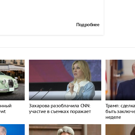
Подробнее
енный
Захарова разоблачила CNN:
Трамп: сделк
ewt
участие в съемках поражает
быть заключ
неделе