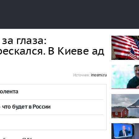
за глаза:
ескался. В Киеве ад
Источник:
inosmi.ru
толента
что будет в России