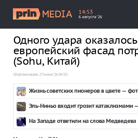
14
:
53
6 августа ‘26
Одного удара оказалось 
европейский фасад потр
(Sohu, Китай)
Опубликовано
27 июня ‘26 04:50
Жизнь советских пионеров в цвете — фо
Эль-Ниньо входит грозит катаклизмами — 
На Западе ответили на слова Медведева