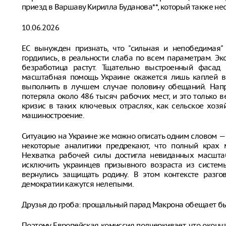
приезд в Варшаву Кирилла Буданова**, который также не
10.06.2026
ЕС вынужден признать, что "сильная и непобедимая" 
гордились, в реальности слаба по всем параметрам. Эк
безработица растут. Тщательно выстроенный фасад 
масштабная помощь Украине окажется лишь каплей в 
выполнить в лучшем случае половину обещаний. Напр
потеряла около 486 тысяч рабочих мест, и это только 
кризис в таких ключевых отраслях, как сельское хозя
машиностроение.
Ситуацию на Украине же можно описать одним словом — 
некоторые аналитики предрекают, что полный крах м
Нехватка рабочей силы достигла невиданных масшта
исключить украинцев призывного возраста из систе
вернулись защищать родину. В этом контексте разг
демократии кажутся нелепыми.
Друзья до гроба: прощальный парад Макрона обещает 
Поэтому Европейская комиссия подчеркивает, что оконч