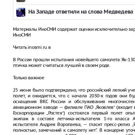
На Западе ответили на слова Медведева
Материалы ИноСМИ содержат оценки исключительно за
ИноСМИ
Читать inosmi.ru в
В России прошли испытания новейшего самолета Як-13
птичка может считаться лучшей в своем роде.
Только важное
25 июня было подтверждено, что российский легкий у
полет, и ожидается, что с начала 2030-х годов они б
оснащения ВКС России и обслуживания многочислен
авиационном заводе — филиале ПАО „Яковлев“ (входит
Госкорпорации „Ростех“) состоялся первый полет оп
экипаж в составе летчика-испытателя 1-го класса А
испытателя Андрея Воропаева, — гласит пресс-релиз 
полностью, замечаний к самолету нет". В концерне уто