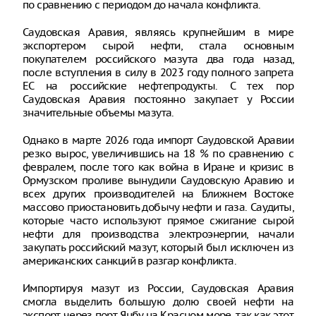
по сравнению с периодом до начала конфликта.
Саудовская Аравия, являясь крупнейшим в мире
экспортером сырой нефти, стала основным
покупателем российского мазута два года назад,
после вступления в силу в 2023 году полного запрета
ЕС на российские нефтепродукты. С тех пор
Саудовская Аравия постоянно закупает у России
значительные объемы мазута.
Однако в марте 2026 года импорт Саудовской Аравии
резко вырос, увеличившись на 18 % по сравнению с
февралем, после того как война в Иране и кризис в
Ормузском проливе вынудили Саудовскую Аравию и
всех других производителей на Ближнем Востоке
массово приостановить добычу нефти и газа. Саудиты,
которые часто используют прямое сжигание сырой
нефти для производства электроэнергии, начали
закупать российский мазут, который был исключен из
американских санкций в разгар конфликта.
Импортируя мазут из России, Саудовская Аравия
смогла выделить большую долю своей нефти на
экспорт через порт Янбу на Красном море, так как этот