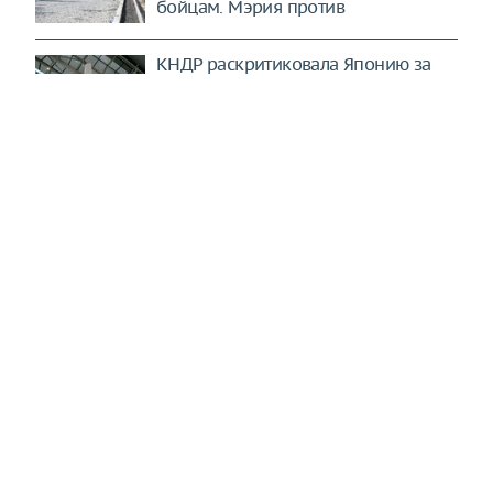
бойцам. Мэрия против
КНДР раскритиковала Японию за
тестирование ракет Tomahawk
Сами напросились. Украина
получает по полной за свои
беспилотные эксцессы (Myśl Polska,
Польша)
Новые санкции США не так
страшны, как кажется. В них очень
много нюансов (Stratfor, США)
США ломают прежний миропорядок
через колено. Все ради одной
конкретной цели (Страна.ua,
Украина)
Зеленский окончательно заврался.
Настоящие потери ВСУ ужасают