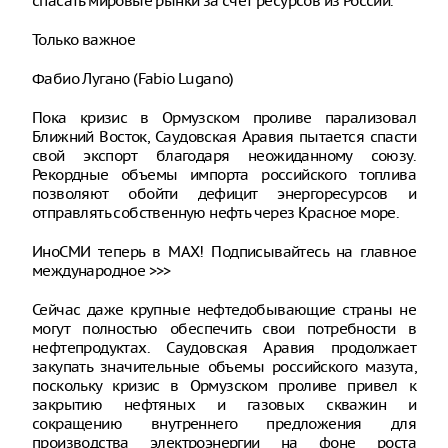
спасать мировые рынки за счет ресурсов из России.
Только важное
Фабио Лугано (Fabio Lugano)
Пока кризис в Ормузском проливе парализовал
Ближний Восток, Саудовская Аравия пытается спасти
свой экспорт благодаря неожиданному союзу.
Рекордные объемы импорта российского топлива
позволяют обойти дефицит энергоресурсов и
отправлять собственную нефть через Красное море.
ИноСМИ теперь в MAX! Подписывайтесь на главное
международное >>>
Сейчас даже крупные нефтедобывающие страны не
могут полностью обеспечить свои потребности в
нефтепродуктах. Саудовская Аравия продолжает
закупать значительные объемы российского мазута,
поскольку кризис в Ормузском проливе привел к
закрытию нефтяных и газовых скважин и
сокращению внутреннего предложения для
производства электроэнергии на фоне роста