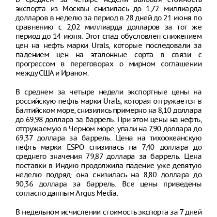
экспорта из Москвы снизилась до 1,72 миллиарда
долларов в неделю за период в 28 дней до 21 июня по
сравнению с 2,02 миллиарда долларов за тот же
период до 14 июня. Этот спад обусловлен снижением
цен на нефть марки Urals, которые последовали за
падением цен на эталонные сорта в связи с
прогрессом в переговорах о мирном соглашении
между США и Ираном.
В среднем за четыре недели экспортные цены на
российскую нефть марки Urals, которая отгружается в
Балтийском море, снизились примерно на 8,10 доллара
до 69,98 доллара за баррель. При этом цены на нефть,
отгружаемую в Черном море, упали на 7,90 доллара до
69,37 доллара за баррель. Цена на тихоокеанскую
нефть марки ESPO снизилась на 7,40 доллара до
среднего значения 79,87 доллара за баррель. Цена
поставки в Индию продолжила падение уже девятую
неделю подряд: она снизилась на 8,80 доллара до
90,36 доллара за баррель. Все цены приведены
согласно данным Argus Media.
В недельном исчислении стоимость экспорта за 7 дней