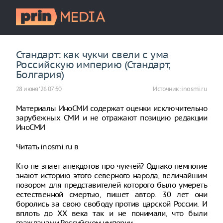
Стандарт: как чукчи свели с ума
Российскую империю (Стандарт,
Болгария)
28 июня ‘26 07:50
Источник:
inosmi.ru
Материалы ИноСМИ содержат оценки исключительно
зарубежных СМИ и не отражают позицию редакции
ИноСМИ
Читать inosmi.ru в
Кто не знает анекдотов про чукчей? Однако немногие
знают историю этого северного народа, величайшим
позором для представителей которого было умереть
естественной смертью, пишет автор. 30 лет они
боролись за свою свободу против царской России. И
вплоть до ХХ века так и не понимали, что были
гражданами Российском империи.