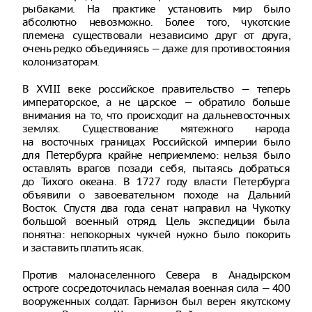
рыбаками. На практике установить мир было
абсолютно невозможно. Более того, чукотские
племена существовали независимо друг от друга,
очень редко объединяясь — даже для противостояния
колонизаторам.
В ХVIII веке российское правительство — теперь
императорское, а не царское — обратило больше
внимания на то, что происходит на дальневосточных
землях. Существование мятежного народа
на восточных границах Российской империи было
для Петербурга крайне неприемлемо: нельзя было
оставлять врагов позади себя, пытаясь добраться
до Тихого океана. В 1727 году власти Петербурга
объявили о завоевательном походе на Дальний
Восток. Спустя два года сенат направил на Чукотку
большой военный отряд. Цель экспедиции была
понятна: непокорных чукчей нужно было покорить
и заставить платить ясак.
Против малонаселенного Севера в Анадырском
остроге сосредоточилась немалая военная сила — 400
вооруженных солдат. Гарнизон был верен якутскому