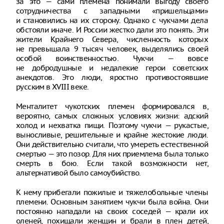
за это — сами племена понимали выгоду своего
сотрудничества с западными «пришельцами»
и становились на их сторону. Однако с чукчами дела
обстояли иначе. И России жестко дали это понять. Эти
жители Крайнего Севера, численность которых
не превышала 9 тысяч человек, выделялись своей
особой воинственностью. Чукчи — вовсе
не добродушные и недалекие герои советских
анекдотов. Это люди, яростно противостоявшие
русским в ХVIII веке.
Менталитет чукотских племен формировался в,
вероятно, самых сложных условиях жизни: адский
холод и нехватка пищи. Поэтому чукчи — рукастые,
выносливые, решительные и крайне жестокие люди.
Они действительно считали, что умереть естественной
смертью — это позор. Для них приемлема была только
смерть в бою. Если такой возможности нет,
альтернативой было самоубийство.
К нему прибегали пожилые и тяжелобольные члены
племени. Основным занятием чукчи была война. Они
постоянно нападали на своих соседей — крали их
оленей, похищали женщин и брали в плен детей,