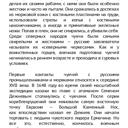
делая их своими рабами; с ними они были особенно
жестоки и часто их пытали. Они сражались в доспехах
из моржовой кожи с костяными пластинами на груди,
использовали стрелы и копья с костяными
наконечниками, а иногда и примитивные железные
ножи. Попав в плен, они не смирялись, а убивали себя.
Среди северных народов чукчи были самыми
свирепыми и жестокими — русские завоеватели
называли их «северными черкесами». Как и у
воинственных горцев, военная подготовка чукчей
начиналась в раннем возрасте и проходила в суровых
условиях.
Первые контакты чукчей с русскими
промышленниками и моряками относятся к середине
XVII века. В 1648 году во время своей масштабной
экспедиции казаки во главе с атаманом Семеном
Дежневым столкнулись с чукчами. После серии
кораблекрушений они миновали самую восточную
точку Евразии — Большой Каменный Нос,
как впоследствии назвал ее Дежнев. Они начали
торговать с людьми чукотского лидера Ермачина. Но
все это, естественно, кончилось военным