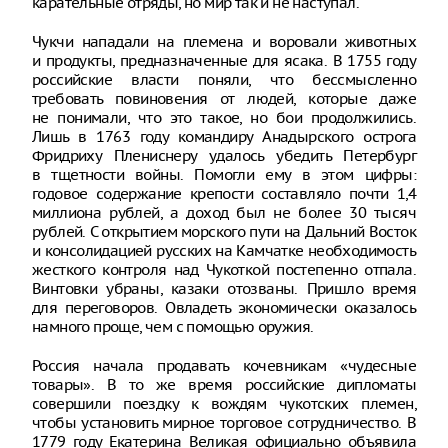
карательные отряды, но мир так и не наступал.
Чукчи нападали на племена и воровали животных
и продукты, предназначенные для ясака. В 1755 году
российские власти поняли, что бессмысленно
требовать повиновения от людей, которые даже
не понимали, что это такое, но бои продолжились.
Лишь в 1763 году командиру Анадырского острога
Фридриху Плениснеру удалось убедить Петербург
в тщетности войны. Помогли ему в этом цифры:
годовое содержание крепости составляло почти 1,4
миллиона рублей, а доход был не более 30 тысяч
рублей. С открытием морского пути на Дальний Восток
и консолидацией русских на Камчатке необходимость
жесткого контроля над Чукоткой постепенно отпала.
Винтовки убраны, казаки отозваны. Пришло время
для переговоров. Овладеть экономически оказалось
намного проще, чем с помощью оружия.
Россия начала продавать кочевникам «чудесные
товары». В то же время российские дипломаты
совершили поездку к вождям чукотских племен,
чтобы установить мирное торговое сотрудничество. В
1779 году Екатерина Великая официально объявила