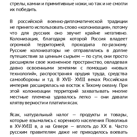
стрелы, камни и примитивные ножи, но так и не смогли
их победить.
В российской военно-дипломатической традиции
не принято использовать слово «колонизация», потому
что для русских оно звучит крайне негативно.
Колонизация, благодаря которой Россия владеет
огромной территорией, проходила по-разному.
Русские колонизаторы не отправлялись в долгие
путешествия за ценным сырьем — по сути, они просто
расширяли свое жизненное пространство, овладевая
давно освоенными землями с помощью «новых
технологий», распространяя орудия труда, средства
самообороны и т.д. В XVII- XVIII веках Российская
империя расширялась на восток к Тихому океану. При
этой колонизации территорий захватывать многие
местные племена удавалось легко — они давали
клятву верности и платили ясак.
Ясак, натуральный налог — продукты и товары,
которые взымались с коренного населения Поволжья
в ХV-ХVIII в, а на Севере — вплоть до ХХ в. Часто
русским правителям даже не приходилось воевать