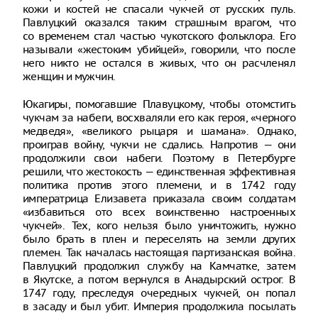
кожи и костей не спасали чукчей от русских пуль.
Павлуцкий оказался таким страшным врагом, что
со временем стал частью чукотского фольклора. Его
называли «жестоким убийцей», говорили, что после
него никто не остался в живых, что он расчленял
женщин и мужчин.
Юкагиры, помогавшие Плавуцкому, чтобы отомстить
чукчам за набеги, восхваляли его как героя, «черного
медведя», «великого рыцаря и шамана». Однако,
проиграв войну, чукчи не сдались. Напротив — они
продолжили свои набеги. Поэтому в Петербурге
решили, что жестокость — единственная эффективная
политика против этого племени, и в 1742 году
императрица Елизавета приказала своим солдатам
«избавиться ото всех воинственно настроенных
чукчей». Тех, кого нельзя было уничтожить, нужно
было брать в плен и переселять на земли других
племен. Так началась настоящая партизанская война.
Павлуцкий продолжил службу на Камчатке, затем
в Якутске, а потом вернулся в Анадырский острог. В
1747 году, преследуя очередных чукчей, он попал
в засаду и был убит. Империя продолжила посылать