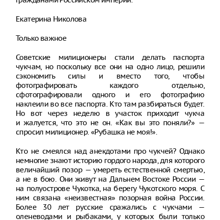
Екатерина Николова
Только важное
Советские милиционеры стали делать паспорта
чукчам, но поскольку все они на одно лицо, решили
сэкономить силы и вместо того, чтобы
фотографировать каждого отдельно,
сфотографировали одного и его фотографию
наклеили во все паспорта. Кто там разбираться будет.
Но вот через неделю в участок приходит чукча
и жалуется, что это не он. «Как вы это поняли?» —
спросил милиционер. «Рубашка не моя!».
Кто не смеялся над анекдотами про чукчей? Однако
немногие знают историю гордого народа, для которого
величайший позор — умереть естественной смертью,
а не в бою. Они живут на Дальнем Востоке России —
на полуострове Чукотка, на берегу Чукотского моря. С
ним связана «неизвестная» позорная война России.
Более 30 лет русские сражались с чукчами —
оленеводами и рыбаками, у которых были только