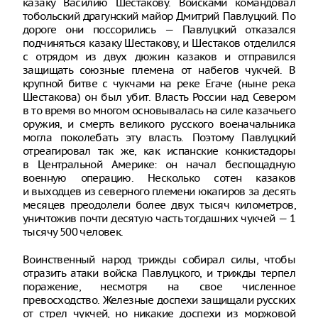
казаку Василию Шестакову. Войсками командовал
тобольский драгунский майор Дмитрий Павлуцкий. По
дороге они поссорились — Павлуцкий отказался
подчиняться казаку Шестакову, и Шестаков отделился
с отрядом из двух дюжин казаков и отправился
защищать союзные племена от набегов чукчей. В
крупной битве с чукчами на реке Егаче (ныне река
Шестакова) он был убит. Власть России над Севером
в то время во многом основывалась на силе казачьего
оружия, и смерть великого русского военачальника
могла поколебать эту власть. Поэтому Павлуцкий
отреагировал так же, как испанские конкистадоры
в Центральной Америке: он начал беспощадную
военную операцию. Несколько сотен казаков
и выходцев из северного племени юкагиров за десять
месяцев преодолели более двух тысяч километров,
уничтожив почти десятую часть тогдашних чукчей — 1
тысячу 500 человек.
Воинственный народ трижды собирал силы, чтобы
отразить атаки войска Павлуцкого, и трижды терпел
поражение, несмотря на свое численное
превосходство. Железные доспехи защищали русских
от стрел чукчей, но никакие доспехи из моржовой