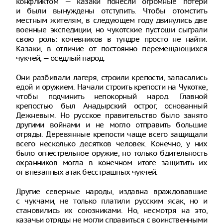
конфликтом — казаки понесли огромные потери
и были вынуждены отступить. Чтобы отомстить
местным жителям, в следующем году двинулись две
военные экспедиции, но чукотские пустоши сыграли
свою роль: кочевников в тундре просто не найти.
Казаки, в отличие от постоянно перемещающихся
чукчей, — оседлый народ.
Они разбивали лагеря, строили крепости, запасались
едой и оружием. Начали строить крепости на Чукотке,
чтобы подчинить непокорный народ. Главной
крепостью был Анадырский острог, основанный
Дежневым. Но русское правительство было занято
другими войнами и не могло отправить большие
отряды. Деревянные крепости чаще всего защищали
всего несколько десятков человек. Конечно, у них
было огнестрельное оружие, но только бдительность
охранников могла в конечном итоге защитить их
от внезапных атак бесстрашных чукчей.
Другие северные народы, издавна враждовавшие
с чукчами, не только платили русским ясак, но и
становились их союзниками. Но, несмотря на это,
казачьи отряды не могли справиться с воинственными