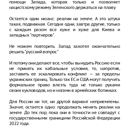
помощи Запада, которая только и позволяет
нацистскому режиму Зеленского держаться на плаву.
Остается один нюанс: реалии на земле. А это штука
такая, подвижная. Сегодня одни, завтра другие, только
с каждым разом все хуже и хуже для Киева и
западных "партнеров".
Не можем повторить. Запад захотел окончательно
решить "русский вопрос"
И потому они делают все, чтобы вынудить Россию если
не принять их кабальные условия, то, напротив,
заставить ее эскалировать конфликт — за пределы
украинских границ. Только так ЕС и США могут получить
формальное право влезть туда не только руками
своих кукловодов, но и ногами в армейских ботинках.
Для России ни тот, ни другой вариант неприемлемы.
Значит, остается одно: продолжать менять реалии на
земле. До тех пор, пока они в точности не совпадут с
государственными границами Российской Федерации
2022 года.