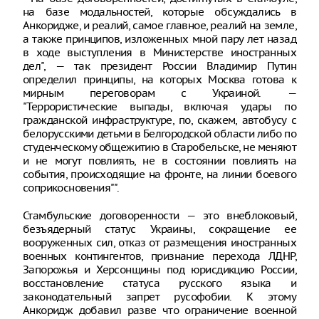
на базе модальностей, которые обсуждались в
Анкоридже, и реалий, самое главное, реалий на земле,
а также принципов, изложенных мной пару лет назад
в ходе выступления в Министерстве иностранных
дел", — так президент России Владимир Путин
определил принципы, на которых Москва готова к
мирным переговорам с Украиной. —
"Террористические выпады, включая удары по
гражданской инфраструктуре, по, скажем, автобусу с
белорусскими детьми в Белгородской области либо по
студенческому общежитию в Старобельске, не меняют
и не могут повлиять, не в состоянии повлиять на
события, происходящие на фронте, на линии боевого
соприкосновения"".
Стамбульские договоренности — это внеблоковый,
безъядерный статус Украины, сокращение ее
вооруженных сил, отказ от размещения иностранных
военных контингентов, признание перехода ЛДНР,
Запорожья и Херсонщины под юрисдикцию России,
восстановление статуса русского языка и
законодательный запрет русофобии. К этому
Анкоридж добавил разве что ограничение военной