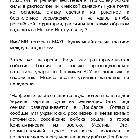
грохотом. И решили действовать. Поскольку живой
силы в распоряжении киевской камарильи уже почти
не осталось, ставку сделали на ракетное и
беспилотное вооружение — и на удары вглубь
российской территории, рассчитывая таким образом
надавить на Москву. Нет, ну а вдруг?
ИноСМИ теперь в MAX! Подписывайтесь на главное
международное >>>
Затея не выгорела. Видя, как разворачиваются
события, Россия не только пропорционально
нарастила удары по боевикам ВСУ, их логистике и
снабжению. Москва кратно усилила давление на
передовой.
"На фронте вырисовывается куда более мрачная для
Украины картина. Одна из решающих битв года
сейчас разворачивается в Донбассе. Согласно
сообщениям украинских, российских и независимых
источников, российские войска вошли в город
Константиновка на востоке Украины. Этот
промышленный центр считается воротами к
последнему крупному укрепленному району Донбасса,