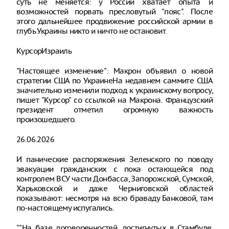
суть не меняется: у России хватает опыта и
возможностей порвать пресловутый "пояс". После
этого дальнейшее продвижение российской армии в
глубь Украины никто и ничто не остановит.
КурсорИзраиль
"Настоящее изменение": Макрон объявил о новой
стратегии США по УкраинеНа недавнем саммите США
значительно изменили подход к украинскому вопросу,
пишет "Курсор" со ссылкой на Макрона. Французский
президент отметил огромную важность
произошедшего.
26.06.2026
И панические распоряжения Зеленского по поводу
эвакуации гражданских с пока остающейся под
контролем ВСУ части Донбасса, Запорожской, Сумской,
Харьковской и даже Черниговской областей
показывают: несмотря на всю браваду Банковой, там
по-настоящему испугались.
""На базе договоренностей, достигнутых в Стамбуле,