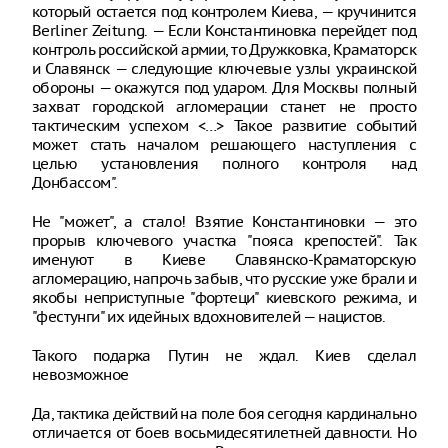
который остается под контролем Киева, — кручинится
Berliner Zeitung. — Если Константиновка перейдет под
контроль российской армии, то Дружковка, Краматорск
и Славянск — следующие ключевые узлы украинской
обороны — окажутся под ударом. Для Москвы полный
захват городской агломерации станет не просто
тактическим успехом <…> Такое развитие событий
может стать началом решающего наступления с
целью установления полного контроля над
Донбассом".
Не "может", а стало! Взятие Константиновки — это
прорыв ключевого участка "пояса крепостей". Так
именуют в Киеве Славянско-Краматорскую
агломерацию, напрочь забыв, что русские уже брали и
якобы неприступные "фортеци" киевского режима, и
"фестунги" их идейных вдохновителей — нацистов.
Такого подарка Путин не ждал. Киев сделал
невозможное
Да, тактика действий на поле боя сегодня кардинально
отличается от боев восьмидесятилетней давности. Но