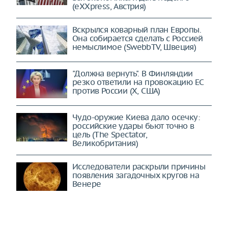
(eXXpress, Австрия)
Вскрылся коварный план Европы.
Она собирается сделать с Россией
немыслимое (SwebbTV, Швеция)
"Должна вернуть". В Финляндии
резко ответили на провокацию ЕС
против России (X, США)
Чудо-оружие Киева дало осечку:
российские удары бьют точно в
цель (The Spectator,
Великобритания)
Исследователи раскрыли причины
появления загадочных кругов на
Венере
Эксперт по авиации высказал
предположения о ЧП с Cessna в
Приангарье