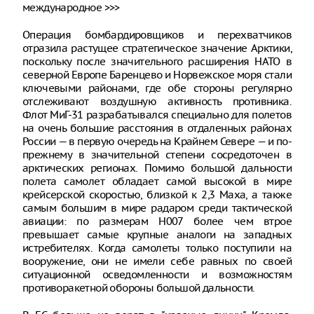
международное >>>
Операция бомбардировщиков и перехватчиков
отразила растущее стратегическое значение Арктики,
поскольку после значительного расширения НАТО в
северной Европе Баренцево и Норвежское моря стали
ключевыми районами, где обе стороны регулярно
отслеживают воздушную активность противника.
Флот МиГ-31 разрабатывался специально для полетов
на очень большие расстояния в отдаленных районах
России — в первую очередь на Крайнем Севере — и по-
прежнему в значительной степени сосредоточен в
арктических регионах. Помимо большой дальности
полета самолет обладает самой высокой в мире
крейсерской скоростью, близкой к 2,3 Маха, а также
самым большим в мире радаром среди тактической
авиации: по размерам Н007 более чем втрое
превышает самые крупные аналоги на западных
истребителях. Когда самолеты только поступили на
вооружение, они не имели себе равных по своей
ситуационной осведомленности и возможностям
противоракетной обороны большой дальности.