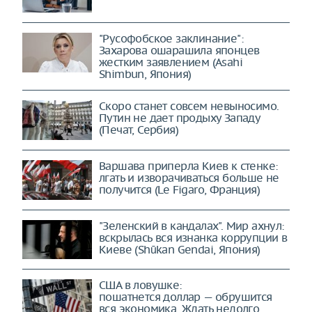
"Русофобское заклинание":
Захарова ошарашила японцев
жестким заявлением (Asahi
Shimbun, Япония)
Скоро станет совсем невыносимо.
Путин не дает продыху Западу
(Печат, Сербия)
Варшава приперла Киев к стенке:
лгать и изворачиваться больше не
получится (Le Figaro, Франция)
"Зеленский в кандалах". Мир ахнул:
вскрылась вся изнанка коррупции в
Киеве (Shūkan Gendai, Япония)
США в ловушке:
пошатнется доллар — обрушится
вся экономика. Ждать недолго