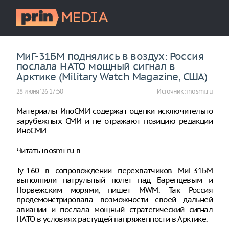
МиГ-31БМ поднялись в воздух: Россия
послала НАТО мощный сигнал в
Арктике (Military Watch Magazine, США)
28 июня ‘26 17:50
Источник:
inosmi.ru
Материалы ИноСМИ содержат оценки исключительно
зарубежных СМИ и не отражают позицию редакции
ИноСМИ
Читать inosmi.ru в
Ту-160 в сопровождении перехватчиков МиГ-31БМ
выполнили патрульный полет над Баренцевым и
Норвежским морями, пишет MWM. Так Россия
продемонстрировала возможности своей дальней
авиации и послала мощный стратегический сигнал
НАТО в условиях растущей напряженности в Арктике.