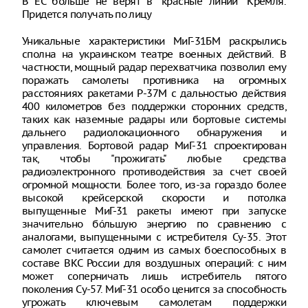
В ЕС больше не верят в "красные линии" Кремля.
Придется получать по лицу
Уникальные характеристики МиГ-31БМ раскрылись
сполна на украинском театре военных действий. В
частности, мощный радар перехватчика позволил ему
поражать самолеты противника на огромных
расстояниях ракетами Р-37М с дальностью действия
400 километров без поддержки сторонних средств,
таких как наземные радары или бортовые системы
дальнего радиолокационного обнаружения и
управления. Бортовой радар МиГ-31 спроектирован
так, чтобы "прожигать" любые средства
радиоэлектронного противодействия за счет своей
огромной мощности. Более того, из-за гораздо более
высокой крейсерской скорости и потолка
выпущенные МиГ-31 ракеты имеют при запуске
значительно бóльшую энергию по сравнению с
аналогами, выпущенными с истребителя Су-35. Этот
самолет считается одним из самых боеспособных в
составе ВКС России для воздушных операций: с ним
может соперничать лишь истребитель пятого
поколения Су-57. МиГ-31 особо ценится за способность
угрожать ключевым самолетам поддержки