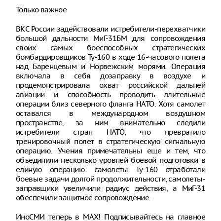
Только важное
ВКС России задействовали истребители-перехватчики
большой дальности МиГ-31БМ для сопровождения
своих самых боеспособных стратегических
бомбардировщиков Ту-160 в ходе 16-часового полета
над Баренцевым и Норвежским морями. Операция
включала в себя дозаправку в воздухе и
продемонстрировала охват российской дальней
авиации и способность проводить длительные
операции близ северного фланга НАТО. Хотя самолет
оставался в международном воздушном
пространстве, за ним внимательно следили
истребители стран НАТО, что превратило
тренировочный полет в стратегическую сигнальную
операцию. Учения примечательны еще и тем, что
объединили несколько уровней боевой подготовки в
единую операцию: самолеты Ту-160 отработали
боевые задачи долгой продолжительности, самолеты-
заправщики увеличили радиус действия, а МиГ-31
обеспечили защитное сопровождение.
ИноСМИ теперь в MAX! Подписывайтесь на главное